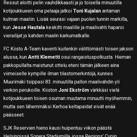
Ressut aloitti pelin vauhdikkaasti ja jo toisella minuutilla
kotijoukkueen oma pelaaja jatkoi
Toni Kujalan
antaman
kulman maaliin. Lisää seurasi vajaan puolen tunnin markilla,
kun
Jesse Hautala
keskitti maalille ja maalivahti haparoi
vierailijat jo kahden maalin karkumatkalle.
FC Kiisto A-Team kaventi kuitenkin välittömästi toisen jakson
alussa, kun
Antti Klemetti
osui rangaistuspotkusta. Hieman
pakkopullalta maistunut ottelu eteni tämän jälkeen aina
viimeiselle kympille ilman tilastomerkintöjä, kunnes
Muurimäki tsippasi 83. minuutilla pallon maalivahdin yli
verkon perukoille. Kiiston
Joni Ekström
värkkäsi vielä
kotijoukkueen toisen osuman muutama minuutti myöhemmin,
mutta sen lähemmäksi Kerhoa keltapaidat eivät enää
päässeet.
SJK Reservien hieno kausi huipentuu viikon päästä
Helsingissä Sonera Stadiumilla, jossa Regions’ Cupin