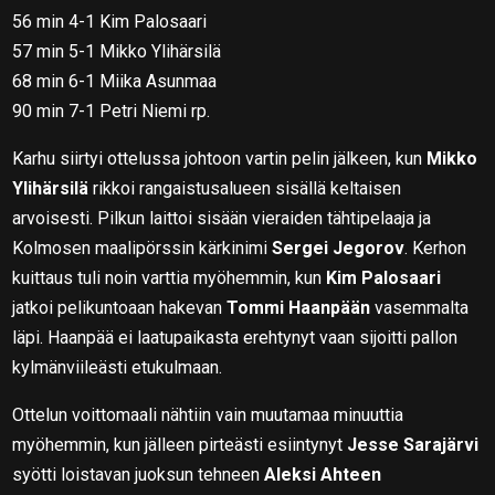
56 min 4-1 Kim Palosaari
57 min 5-1 Mikko Ylihärsilä
68 min 6-1 Miika Asunmaa
90 min 7-1 Petri Niemi rp.
Karhu siirtyi ottelussa johtoon vartin pelin jälkeen, kun
Mikko
Ylihärsilä
rikkoi rangaistusalueen sisällä keltaisen
arvoisesti. Pilkun laittoi sisään vieraiden tähtipelaaja ja
Kolmosen maalipörssin kärkinimi
Sergei Jegorov
. Kerhon
kuittaus tuli noin varttia myöhemmin, kun
Kim Palosaari
jatkoi pelikuntoaan hakevan
Tommi Haanpään
vasemmalta
läpi. Haanpää ei laatupaikasta erehtynyt vaan sijoitti pallon
kylmänviileästi etukulmaan.
Ottelun voittomaali nähtiin vain muutamaa minuuttia
myöhemmin, kun jälleen pirteästi esiintynyt
Jesse Sarajärvi
syötti loistavan juoksun tehneen
Aleksi Ahteen