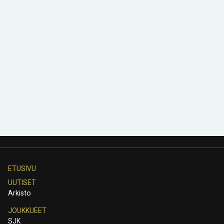
ETUSIVU
UUTISET
Arkisto
JOUKKUEET
SJK