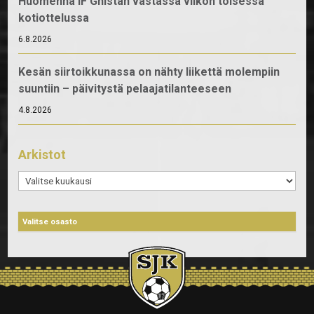
Huomenna IF Gnistan vastassa viikon toisessa
kotiottelussa
6.8.2026
Kesän siirtoikkunassa on nähty liikettä molempiin
suuntiin – päivitystä pelaajatilanteeseen
4.8.2026
Arkistot
Arkistot