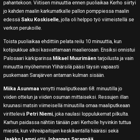
pahantekoon. Viitisen minuuttia ennen puoliaikaa Kerho siirtyi
jo kahden maalin karkumatkalle pallon pomppiessa maalin
edessä
Saku Koskiselle
, jolla oli helppo työ viimeistellä se
verkon perukoille.
Toista puoliaikaa ehdittiin pelata reilu 10 minuuttia, kun
kotijoukkue alkoi kasvattamaan maalieroaan. Ensiksi onnistui
Palosaari kärkiparinsa
Mikael Muurimäen
tarjoilusta ja vain
minuuttia myöhemmin Ylihärsilä pääsi täysin vapaasti
puskemaan Sarajärven antaman kulman sisään.
Miika Asunmaa
venytti maaliputkeaan 68. minuutilla jo
viiden ottelun ja viiden osuman mittaiseksi. Ressujen illan
kruunasi matsin viimeisellä minuutilla omaa maaliputkeaan
virittelevä
Petri Niemi
, joka naulasi loppulukemat pilkulta.
Karhun paidassa nähtiin tänään pari Kerholle hyvinkin tuttua
miestä, kun vihreäpaitojen keskikentällä hääräsi sekä
Jaakko Lampi
että
Johannes Saranpää
.