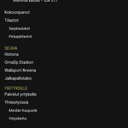
Aiemmat kaudet – SJK U17
Kokoonpanot
Tilastot
Sarjataulukot
Pelaajatilastot
SEURA
Historia
OmaSp Stadion
Wallsport Areena
Jalkapallolukio
YRITYKSILLE
Palvelut yrityksille
Yhteistyössä
Meidän Kaupunki
Yrityskerho