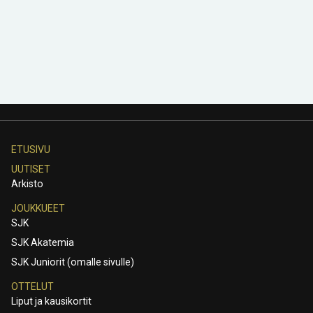
ETUSIVU
UUTISET
Arkisto
JOUKKUEET
SJK
SJK Akatemia
SJK Juniorit (omalle sivulle)
OTTELUT
Liput ja kausikortit