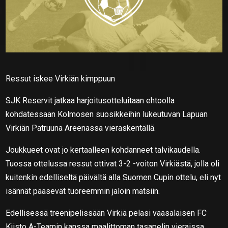
Ressut iskee Virkiän kimppuun
SJK Reservit jatkaa harjoitusotteluitaan ehtoolla
kohdatessaan Kolmosen suosikkeihin lukeutuvan Lapuan
Virkiän Patruuna Areenassa vieraskentällä.
Joukkueet ovat jo kertaalleen kohdanneet talvikaudella.
Tuossa ottelussa ressut ottivat 3-2 -voiton Virkiästä, jolla oli
kuitenkin edelliseltä päivältä alla Suomen Cupin ottelu, eli nyt
isännät pääsevät tuoreemmin jaloin matsiin.
Edellisessä treenipelissään Virkiä pelasi vaasalaisen FC
Kiisto A-Teamin kanssa maalittoman tasapelin vieraissa.