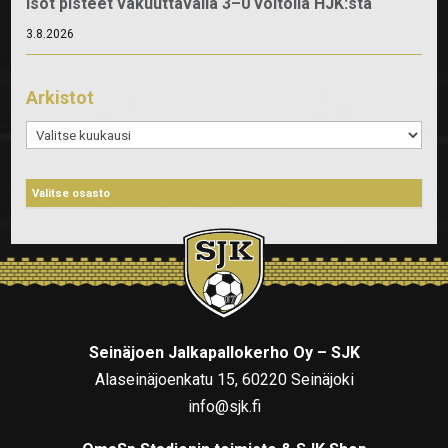
Isot pisteet vakuuttavalla 3–0 voitolla HJK:sta
3.8.2026
Arkistot
Arkistot
Seinäjoen Jalkapallokerho Oy – SJK
Alaseinäjoenkatu 15, 60220 Seinäjoki
info@sjk.fi