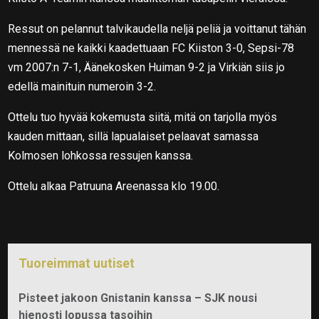
Ressut on pelannut talvikaudella neljä peliä ja voittanut tähän
mennessä ne kaikki kaadettuaan FC Kiiston 3-0, Sepsi-78
vm 2007:n 7-1, Äänekosken Huiman 9-2 ja Virkiän siis jo
edellä mainituin numeroin 3-2.
Ottelu tuo hyvää kokemusta siitä, mitä on tarjolla myös
kauden mittaan, sillä lapualaiset pelaavat samassa
Kolmosen lohkossa ressujen kanssa.
Ottelu alkaa Patruuna Areenassa klo 19.00.
Tuoreimmat uutiset
Pisteet jakoon Gnistanin kanssa – SJK nousi
hienosti lopussa tasoihin