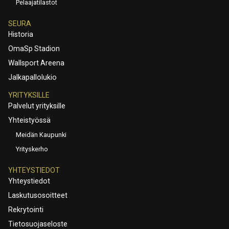
Pelaajatilastot
SEURA
Historia
OmaSp Stadion
Wallsport Areena
Jalkapallolukio
YRITYKSILLE
Palvelut yrityksille
Yhteistyössä
Meidän Kaupunki
Yrityskerho
YHTEYSTIEDOT
Yhteystiedot
Laskutusosoitteet
Rekrytointi
Tietosuojaseloste