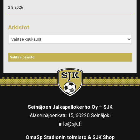
2.8.2026
Arkistot
Arkistot
Seinäjoen Jalkapallokerho Oy – SJK
Alaseinäjoenkatu 15, 60220 Seinäjoki
info@sjk.fi
OmaSp Stadionin toimisto & SJK Shop