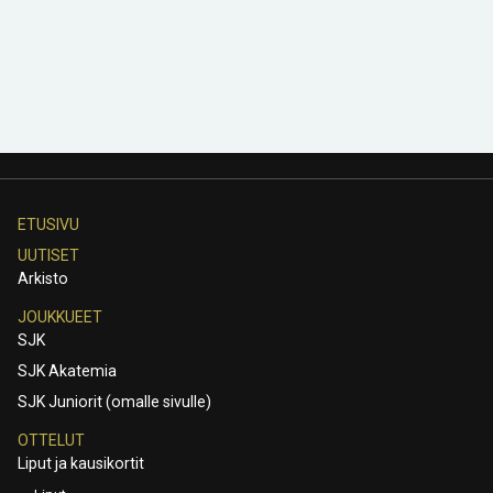
ETUSIVU
UUTISET
Arkisto
JOUKKUEET
SJK
SJK Akatemia
SJK Juniorit (omalle sivulle)
OTTELUT
Liput ja kausikortit