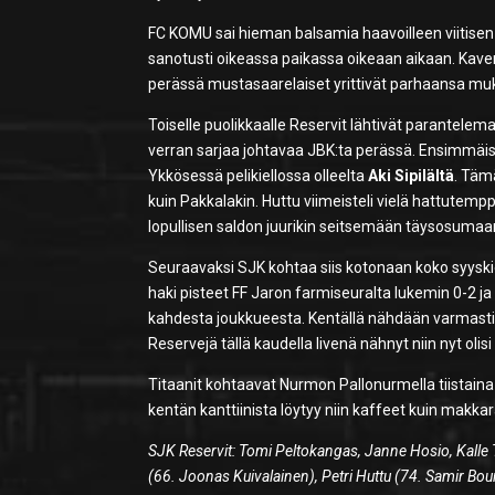
FC KOMU sai hieman balsamia haavoilleen viitisen
sanotusti oikeassa paikassa oikeaan aikaan. Kaven
perässä mustasaarelaiset yrittivät parhaansa mu
Toiselle puolikkaalle Reservit lähtivät parantele
verran sarjaa johtavaa JBK:ta perässä. Ensimmäise
Ykkösessä pelikiellossa olleelta
Aki Sipilältä
. Täm
kuin Pakkalakin. Huttu viimeisteli vielä hattutem
lopullisen saldon juurikin seitsemään täysosumaa
Seuraavaksi SJK kohtaa siis kotonaan koko syysk
haki pisteet FF Jaron farmiseuralta lukemin 0-2 ja 
kahdesta joukkueesta. Kentällä nähdään varmasti pe
Reservejä tällä kaudella livenä nähnyt niin nyt olisi
Titaanit kohtaavat Nurmon Pallonurmella tiistaina 3
kentän kanttiinista löytyy niin kaffeet kuin makkar
SJK Reservit: Tomi Peltokangas, Janne Hosio, Kalle T
(66. Joonas Kuivalainen), Petri Huttu (74. Samir Bo