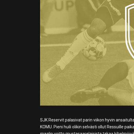
SJK Reservit palasivat parin viikon hyvin ansaitul
KOMU. Pieni huili olikin selvästi ollut Ressuille pa
maalin voitto mustasaarelaisista takaa kihelmöivä