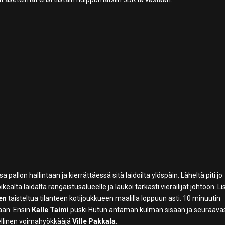
pallon hallintaan ja kierrättäessä sitä laidoilta ylöspäin. Läheltä piti jo
ikealta laidalta rangaistusalueelle ja laukoi tarkasti vierailijat johtoon. L
en
taisteltua tilanteen kotijoukkueen maalilla loppuun asti. 10 minuutin
sään. Ensin
Kalle Taimi
puski Hutun antaman kulman sisään ja seuraava
ellinen voimahyökkääjä
Ville Pakkala
.