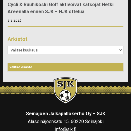
Cycli & Ruuhikoski Golf aktivoivat katsojat Hetki
Areenalla ennen SJK – HJK ottelua
3.8.2026
Arkistot
Arkistot
Seinäjoen Jalkapallokerho Oy – SJK
Alaseinäjoenkatu 15, 60220 Seinäjoki
info@sjk.fi