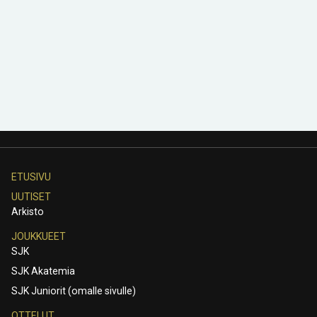
ETUSIVU
UUTISET
Arkisto
JOUKKUEET
SJK
SJK Akatemia
SJK Juniorit (omalle sivulle)
OTTELUT