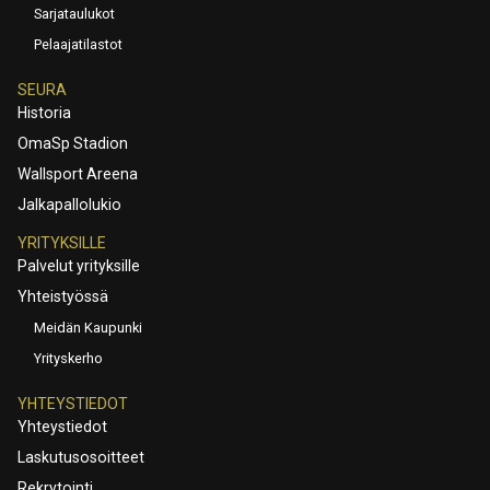
Sarjataulukot
Pelaajatilastot
SEURA
Historia
OmaSp Stadion
Wallsport Areena
Jalkapallolukio
YRITYKSILLE
Palvelut yrityksille
Yhteistyössä
Meidän Kaupunki
Yrityskerho
YHTEYSTIEDOT
Yhteystiedot
Laskutusosoitteet
Rekrytointi