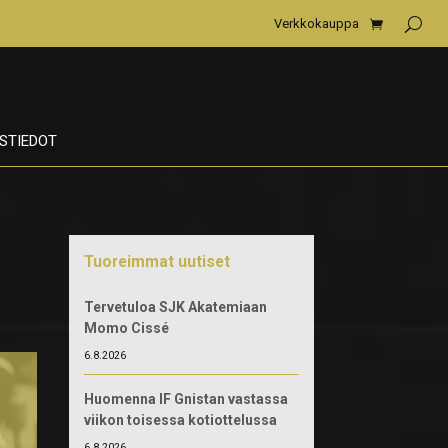
Verkkokauppa
STIEDOT
Tuoreimmat uutiset
Tervetuloa SJK Akatemiaan
Momo Cissé
6.8.2026
Huomenna IF Gnistan vastassa
viikon toisessa kotiottelussa
6.8.2026