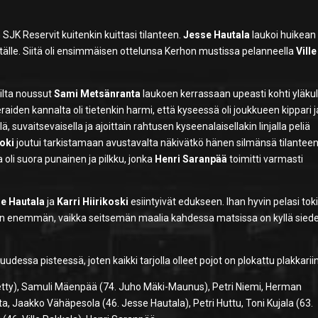
K Reservit kuitenkin kuittasi tilanteen.
Jesse Hautala
laukoi huikean
ntälle. Siitä oli ensimmäisen ottelunsa Kerhon mustissa pelanneella
Ville
tilta noussut
Sami Metsänranta
laukoen kerrassaan upeasti kohti yläku
eraiden kannalta oli tietenkin harmi, että kyseessä oli joukkueen kippari j
, suvaitsevaisella ja ajoittain rahtusen kyseenalaisellakin linjalla peliä
oki
joutui tarkistamaan avustavalta näkivätkö hänen silmänsä tilantee
na oli suora punainen ja pilkku, jonka
Henri Saranpää
toimitti varmasti
e Hautala
ja
Karri Hiirikoski
esiintyivät edukseen. Ihan hyvin pelasi tok
läkin enemmän, vaikka seitsemän maalia kahdessa matsissa on kyllä sied
dessa pisteessä, joten kaikki tarjolla olleet pojot on plokattu plakkariin
tty), Samuli Mäenpää (74. Juho Mäki-Maunus), Petri Niemi, Herman
a, Jaakko Vähäpesola (46. Jesse Hautala), Petri Huttu, Toni Kujala (63.