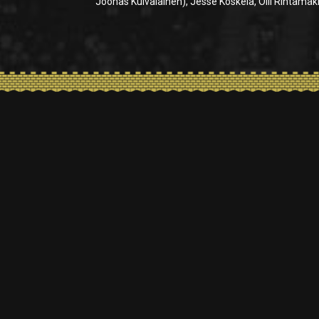
Joonas Kuivalainen), Jesse Koskela, Olli Rintamäki