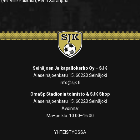
 (46. Ville Pakkala), Henri Saranpää
Seinäjoen Jalkapallokerho Oy – SJK
Alaseinäjoenkatu 15, 60220 Seinäjoki
info@sjk.fi
OmaSp Stadionin toimisto & SJK Shop
Alaseinäjoenkatu 15, 60220 Seinäjoki
Avoinna:
Ma–pe klo. 10:00–16:00
YHTEISTYÖSSÄ