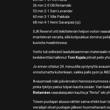
26 min 2-0 Olli Rintamäki
53 min 2-1 Sam Levander
60 min 3-1 Ville Pakkala
68 min 4-1 Henri Saranpää (rp)
SJK Reservit otti leikittelevän helpon voiton va
imartelevat vieraita, sillä kotijoukkue dominoi peliä
kuvioita maalinteossa.
Voitto tuli selkeästi laadukkaamman materiaalin
keskikenttää hallinnut
Toni Kujala
pitivät pelin y
Jo ennen ottelun 24. minuutilla syntynyttä avaus
onnistumatta kuitenkaan, vaikka pallo pyöri jo ABC:
Avausmaali näki päivänvalon hienossa kunnossa ole
jonka tykitys painui tolpan kautta sisään. Vain ka
Rintamäen
vaasalaispakin kautta ja ”Rintsi” iski
Toisen puoliajan alussa nähtiin sama efekti kuin tasa
vierailijat olivat puoliajan jälkeen huomattavasti