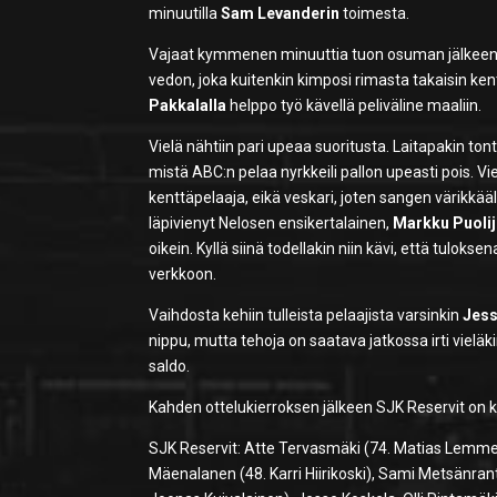
minuutilla
Sam Levanderin
toimesta.
Vajaat kymmenen minuuttia tuon osuman jälkeen SJ
vedon, joka kuitenkin kimposi rimasta takaisin ke
Pakkalalla
helppo työ kävellä peliväline maaliin.
Vielä nähtiin pari upeaa suoritusta. Laitapakin ton
mistä ABC:n pelaa nyrkkeili pallon upeasti pois. Vi
kenttäpelaaja, eikä veskari, joten sangen värikkäällä
läpivienyt Nelosen ensikertalainen,
Markku Puolij
oikein. Kyllä siinä todellakin niin kävi, että tulokse
verkkoon.
Vaihdosta kehiin tulleista pelaajista varsinkin
Jess
nippu, mutta tehoja on saatava jatkossa irti vie
saldo.
Kahden ottelukierroksen jälkeen SJK Reservit on kuu
SJK Reservit: Atte Tervasmäki (74. Matias Lemme
Mäenalanen (48. Karri Hiirikoski), Sami Metsänrant