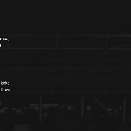
lmaa,
a
n
i koko
ettävä
.