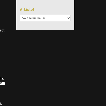
Arkistot
Arkistot
erot
a
lle
,
Olli
3.