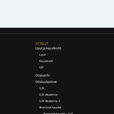
OTTELUT
Liput ja kausikortit
Liput
Kausikortit
VIP
Otteluinfo
Otteluohjelmat
SJK
SJK Akatemia
SJK Akatemia 2
Aiemmat kaudet
Aiemmat kaudet – SJK