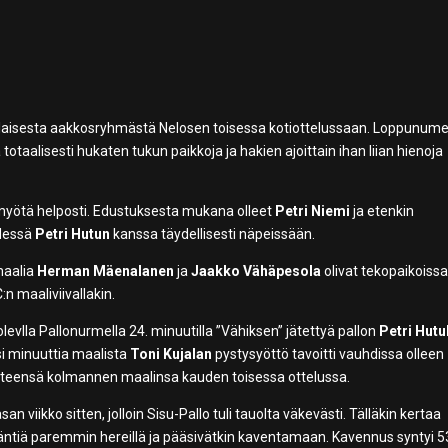
asalaisesta aakkosryhmästä Nelosen toisessa kotiottelussaan. Loppunum
 totaalisesti hukaten tukun paikkoja ja hakien ajoittain ihan liian hienoja
 myötä helposti. Edustuksesta mukana olleet
Petri Niemi
ja etenkin
hdessä
Petri Hutun
kanssa täydellisesti näpeissään.
maalia
Herman Mäenalanen
ja
Jaakko Vähäpesola
olivat tekopaikoiss
n maaliviivallakin.
vlla Pallonurmella 24. minuutilla ”Vähiksen” jätettyä pallon
Petri Hutu
ksi minuuttia maalista
Toni Kujalan
pystysyöttö tavoitti vauhdissa olleen
 yhteensä kolmannen maalinsa kauden toisessa ottelussa.
n viikko sitten, jolloin Sisu-Pallo tuli tauolta väkevästi. Tälläkin kertaa
 isäntiä paremmin hereillä ja pääsivätkin kaventamaan. Kavennus syntyi 5