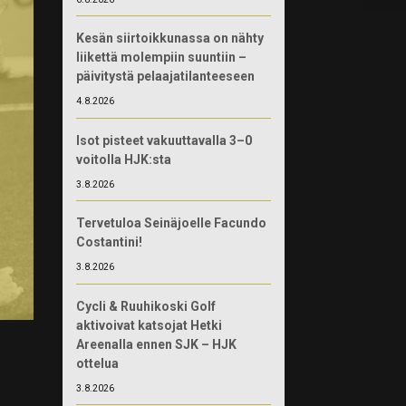
Kesän siirtoikkunassa on nähty
liikettä molempiin suuntiin –
päivitystä pelaajatilanteeseen
4.8.2026
Isot pisteet vakuuttavalla 3–0
voitolla HJK:sta
3.8.2026
Tervetuloa Seinäjoelle Facundo
Costantini!
3.8.2026
Cycli & Ruuhikoski Golf
aktivoivat katsojat Hetki
Areenalla ennen SJK – HJK
ottelua
3.8.2026