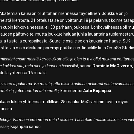
atemian kausi on ollut tähän mennessä täydellinen. Joukkue on jo
stä kierrosta. 21 ottelusta se on voittanut 18 ja pelannut kolme tasap
en cupin lohkovaiheessa, eli 30 parhaan joukossa. Lohkovaiheessa oli m
kauden päätavoite, mutta joukkue haluaa juhlia lauantaina tuplamestaru
sa ja taistella europaikasta. Suurelle osalle se on kaukainen haave. SJK
tta. Ja mikä olisikaan parempi paikka cup-finaalille kuin OmaSp Stadio
mässäni ensimmäistä kertaa ulkomailla ja olen jo nyt ollut mukana voittama
 kaikkea sitä, mitä olen jo lapsena haaveillut
, sanoo
Dominic McGiveron,
udella yhteensä 16 maalia.
ä tulee hieno tapahtuma. En muista, että olisin koskaan pelannut vastaavanlaises
teluita, joten odotan tätä innolla,
kommentoi
Aatu Kujanpää.
ukaan lukien yhteensä maltilliset 25 maalia. McGiveronin tavoin myös
kanssa.
 tehoja. Varmaan enemmän mitä koskaan. Lauantain finaalin lisäksi teen vie
sessa,
Kujanpää sanoo.