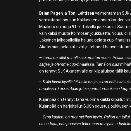
Brian Pagen
ja
Toni Lehtisen
valmentaman SJK Ak
varmistanut nousun Kakkoseen ennen kauden viimei
Maaliero on hurja 91-7. Talvella joukkue oli Suom
vain kaksi muuta Kolmosen joukkuetta. Nousu oli 
Jokainen jalkapalloilija haluaa pelata cup-finaalis
Akatemian pelaajat ovat jo tehneet haaveestaan to
–
Tämä on ollut minulle uskomaton vuosi. Pelaan elä
sarjaa ja olemme cup-finaalissa. Tämä on ollut minulle
on tehnyt SJK Akatemialle eri kilpailuissa tällä ka
–
Kyllä tässä hyvillä fiiliksillä on ja uskon että siit
finaalissa, korkeintaan jotain junnuturnauksien loppuot
Kujanpää on tehnyt tänä vuonna kaikki kilpailut m
Kujanpää on harjoitellut SJK:n edustusjoukkueen 
–
Oma kauteni on mennyt ihan hyvin. Paljon on tullut
eteen töitä, että pääsisin tekemään debyytin edustuk