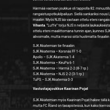
Härmää vastaan joukkue oli tappiolla 82. minuutill
rangaistuspotkukilpailuun. Siellä sankariksi nousi L
maaliin. Myös NJS:ää vastaan ottelu eteni rangais
Vihanta
. ”Luffe” torjui NJS:n neljästä laukaukses
ottelu eteni maalittomana tunnin ajan, kunnes SJ
alivoimalle, mutta marssi siitä huolimatta finaaliin 
SJK Akatemian tie finaaliin:
SJK Akatemia – Korsnäs FF 1-0
Apollo – SJK Akatemia 1-4
SJK Akatemia – KeuPa 6-1
SJK Akatemia – Härmä 2-2 (8-7 rp.)
SJK Akatemia – NJS 2-2 (3-1 rp.)
TuPS – SJK Akatemia 0-3
Vastustajajoukkue Kaarinan Pojat
SJK Akatemian myös Kaarinan Pojat hakee tällä k
mutta FC Åland on tasapisteissä, kun kaksi kierro