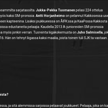
eammilta sarjatasoilta.
Jukka-Pekka Tuomanen
pelasi 224 ottelua
myös kaksi SM-pronssia.
Antti Horjanheimo
on pelannut Kakkosessa us
kueen kapteenina. Lisäksi joukkueessa on ÅIFK:ssa ja KaaPossa Kakkosta
rjoissa edustaneita pelaajia. Kaudella 2013 A-junioreiden SM-pronssia
sa myös jonkin verran. Tuoreinta liigakokemusta on
Juho Salmisella
, jo
6. Hän on tehnyt liigassa kaksi maalia, joista toinen tuli SJK:ta vastaan.
ista?
ssa, ja sitä alemmissa sarjoissa pelaavat joukkueet. Pelaaja, joka on 