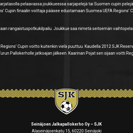
rjatasolla pelaavassa joukkueessa sarjapelejä tai Suomen cupin pelejä,
s’ Cupin finaalin voittaja pääsee edustamaan Suomea UEFA Regions’ C
tetaan rangaistuspotkukilpailu. Joukkue saa nimetä seitsemän vaihtopela
egions’ Cupin voitto kuitenkin vielä puuttuu. Kaudella 2012 SJK Reserv
Turun Pallokerholle jatkoajan jälkeen. Kaarinan Pojat sen sijaan voitti Re
Seinäjoen Jalkapallokerho Oy – SJK
Alaseinäjoenkatu 15, 60220 Seinäjoki