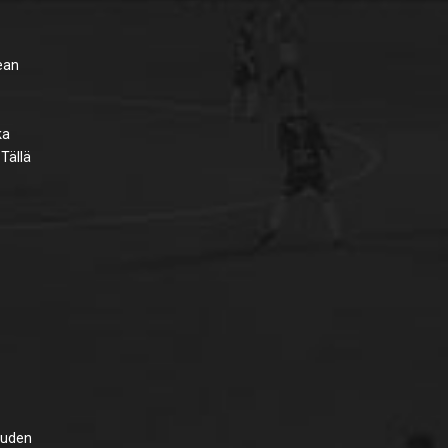
ean
ka
 Tällä
kauden