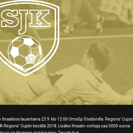
inaalissa lauantaina 23.9. klo 12:00 OmaSp Stadionilla. Regions’ Cupin
egions’ Cupiin kesällä 2018. Lisäksi finaalin voittaja saa 5000 euroa
eluun on ilmainen sisäänpääsy. Tervetuloa!