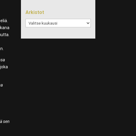
Arkistot
eliä.
Arkistot
ukana
utta.
n.
ssa
joka
sa
lä sen