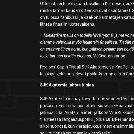
Ottelusta ei tule mikään tavallinen Kolmosen jou
minkä tämän kauden otteetkin ovat osoittaneet. SJ
on tulossa fanibussi, ja KaaPon kannattajien kat
lähtee finaaliin luottavaisena.
–
Mielestäni meillä on todella hyvä ryhmä, ja me voi
olemme vahvoilla myös lauantain finaalissa. Tiedän m
on ensimmäinen kerta, kun pääsen pelaamaan heidän et
tuulettamaan heidän eteensä
, McGiveron sanoo.
Regions’ Cupin Finaali SJK Akatemia vs. KaaPo, la
Kioskipalvelut palvelevat pääkatsomon alla ja Carl
SJK Akatemia jahtaa tuplaa
SJK Akatemia on näyttänyt tämän vuoden Regions’ 
paikassa. Ensimmäinen ottelu Korsnäs FF:ää vastaan 
jalkapallolta. Akatemia eteni jatkoon Ville Kukkasen
tilanteessa rangaistuspotku, jonka
Luis Fernand
alkoi huonosti, kun vierasjoukkue meni ensimmäis
selvitti tiensä seuraavalle kierrokselle.