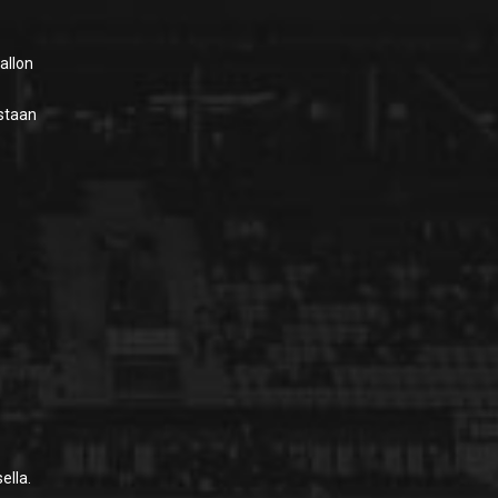
pallon
astaan
,
ella.