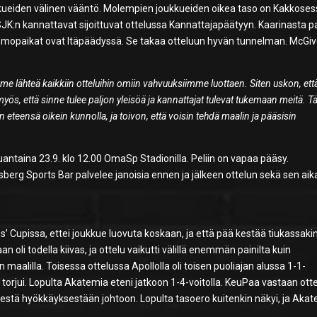
kkueiden välinen vääntö. Molempien joukkueiden oikea taso on Kakkoses
K:n kannattavat sijoittuvat ottelussa Kannattajapäätyyn. Kaarinasta pa
somopaikat ovat Itäpäädyssä. Se takaa otteluun hyvän tunnelman. McGi
mme lähteä kaikkiin otteluihin omiin vahvuuksiimme luottaen. Siten uskon, et
yös, että sinne tulee paljon yleisöä ja kannattajat tulevat tukemaan meitä. 
eensä oikein kunnolla, ja toivon, että voisin tehdä maalin ja pääsisin
uantaina 23.9. klo 12.00 OmaSp Stadionilla. Peliin on vapaa pääsy.
sberg Sports Bar palvelee janoisia ennen ja jälkeen ottelun sekä sen aik
Cupissa, ettei joukkue luovuta koskaan, ja että pää kestää tiukassaki
oli todella kiivas, ja ottelu vaikutti välillä enemmän painilta kuin
 maalilla. Toisessa ottelussa Apollolla oli toisen puoliajan alussa 1-1-
o
torjui. Lopulta Akatemia eteni jatkoon 1-4-voitolla. KeuPaa vastaan ott
estä hyökkäyksestään johtoon. Lopulta tasoero kuitenkin näkyi, ja Aka