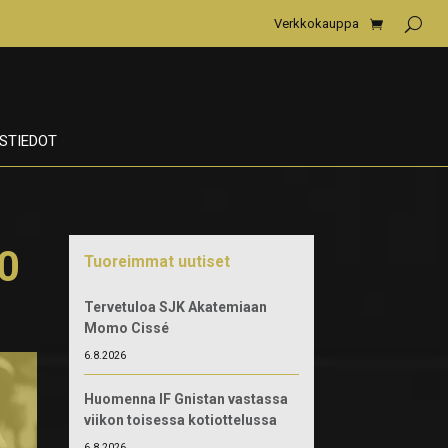
Verkkokauppa
STIEDOT
00
Tuoreimmat uutiset
Tervetuloa SJK Akatemiaan
Momo Cissé
6.8.2026
Huomenna IF Gnistan vastassa
viikon toisessa kotiottelussa
6.8.2026