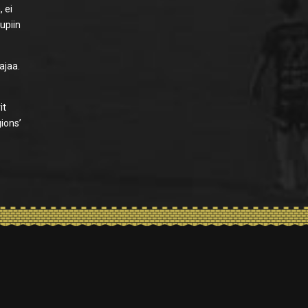
 ei
upiin
ajaa.
it
gions’