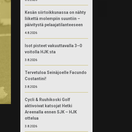
Kesän siirtoikkunassa on nähty
liikettä molempiin suuntiin –
päivitystä pelaajatilanteeseen
4.8.2026
Isot pisteet vakuuttavalla 3–0
voitolla HJK:sta
3.8.2026
Tervetuloa Seinäjoelle Facundo
Costantini!
3.8.2026
Cycli & Ruuhikoski Golf
aktivoivat katsojat Hetki
Areenalla ennen SJK – HJK
ottelua
3.8.2026