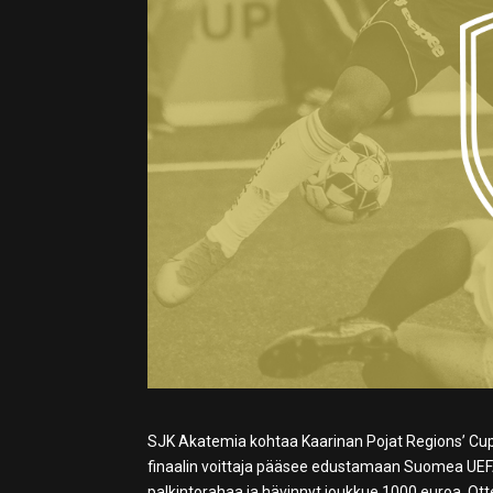
SJK Akatemia kohtaa Kaarinan Pojat Regions’ Cup f
finaalin voittaja pääsee edustamaan Suomea UEFA R
palkintorahaa ja hävinnyt joukkue 1000 euroa. Ott