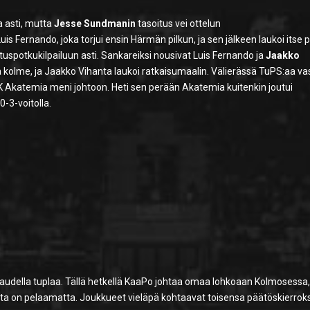
a asti, mutta
Jesse Sundmanin
tasoitus vei ottelun
uis Fernando, joka torjui ensin Härmän pilkun, ja sen jälkeen laukoi itse 
tuspotkukilpailuun asti. Sankareiksi nousivat Luis Fernando ja
Jaakko
ta kolme, ja Jaakko Vihanta laukoi ratkaisumaalin. Välierässä TuPS:aa v
K Akatemia meni johtoon. Heti sen perään Akatemia kuitenkin joutui
0-3-voitolla.
audella tuplaa. Tällä hetkellä KaaPo johtaa omaa lohkoaan Kolmosessa
sta on pelaamatta. Joukkueet vieläpä kohtaavat toisensa päätöskierroks