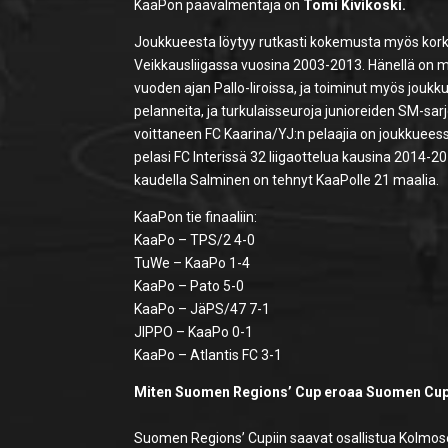
KaaPon päävalmentaja on
Tomi Kivikoski.
Joukkueesta löytyy rutkasti kokemusta myös kork
Veikkausliigassa vuosina 2003-2013. Hänellä on 
vuoden ajan Pallo-Iiroissa, ja toiminut myös jouk
pelanneita, ja turkulaisseuroja junioreiden SM-sa
voittaneen FC Kaarina/YJ:n pelaajia on joukkuees
pelasi FC Interissä 32 liigaottelua kausina 2014-201
kaudella Salminen on tehnyt KaaPolle 21 maalia.
KaaPon tie finaaliin:
KaaPo – TPS/2 4-0
TuWe – KaaPo 1-4
KaaPo – Pato 5-0
KaaPo – JäPS/47 7-1
JIPPO – KaaPo 0-1
KaaPo – Atlantis FC 3-1
Miten Suomen Regions’ Cup eroaa Suomen Cup
Suomen Regions’ Cupiin saavat osallistua Kolmose