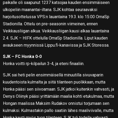
paikalle oli saapunut 1237 katsojaa kauden ensimmäiseen
ulkopeliin maanantai-iltana.
SJK kohtaa seuraavaksi
harjoitusottelussa VPS:n lauantaina 19.3. klo 15:00 OmaSp
Stadionilla. Ottelu on pre-seasonin viimeinen, ennen
Veikkausliigan alkua. Veikkausliigan kausi alkaa lauantaina
2.4. SJK – HIFK ottelulla OmaSp Stadionilla. Liput kauden
avaukseen myynnissä Lippu.fi-kanavissa ja SJK Storessa.
SJK – FC Honka
0-0
Honka voitti rp-kilpailun 3-4, ja eteni finaaliin.
SJK sai heti pelin ensimmäisellä minuutilla sivuvaparin
kuudentoista kulmalta ja siitä tilanteen puolikkaan, mutta
Honka pääsi sen siivoamaan. SJK jatkoi kuitenkin vahvasti, ja
Denys Oliinyk pääsi yrittämään maalia kohti etukulmaa, mutta
Hongan maalissa Maksim Rudakov onnistui torjumaan sen
kulmaksi. Kulmastakin pallo saatiin lähes maaliviivalle, mutta
Honka kesti myös tuon tilanteen. SJK tuli todella vahvasti