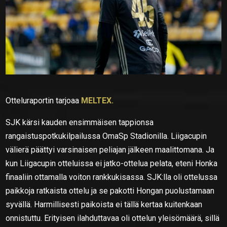
Otteluraportin tarjoaa
MELTEX.
SJK kärsi kauden ensimmäisen tappionsa
rangaistuspotkukilpailussa OmaSp Stadionilla. Liigacupin
välierä päättyi varsinaisen peliajan jälkeen maalittomana. Ja
kun Liigacupin otteluissa ei jatko-ottelua pelata, eteni Honka
finaaliin ottamalla voiton rankkukisassa. SJK:lla oli ottelussa
paikkoja ratkaista ottelu ja se pakotti Hongan puolustamaan
syvällä. Harmillisesti paikoista ei tällä kertaa kuitenkaan
onnistuttu. Erityisen ilahduttavaa oli ottelun yleisömäärä, sillä