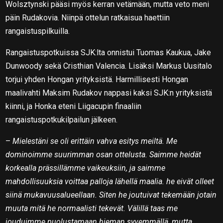
Wolsztynski pääsi myös kerran vetämään, mutta veto meni
päin Rudakovia. Niinpä ottelun ratkaisua haettiin
rangaistuspilkuilla.
Rangaistuspotkuissa SJK:lta onnistui Tuomas Kaukua, Jake
Dunwoody sekä Cristhian Valencia. Lisäksi Markus Uusitalo
torjui yhden Hongan yrityksistä. Harmillisesti Hongan
maalivahti Maksim Rudakov nappasi kaksi SJK:n yrityksistä
kiinni, ja Honka eteni Liigacupin finaaliin
rangaistuspotkukilpailun jälkeen.
–
Mielestäni se oli erittäin vahva esitys meiltä. Me
dominoimme suurimman osan ottelusta. Saimme heidät
korkealla prässillämme vaikeuksiin, ja saimme
mahdollisuuksia voittaa palloja lähellä maalia. he eivät olleet
siinä mukavuusalueellaan. Siten he joutuivat tekemään jotain
muuta mitä he normaalisti tekevät. Välillä taas me
jouduimme puolustamaan hieman syvemmällä, mutta