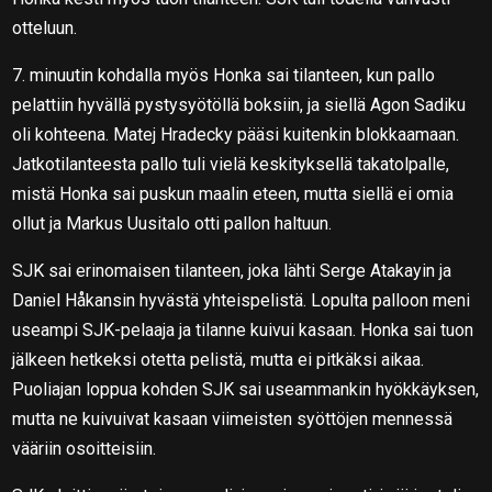
otteluun.
7. minuutin kohdalla myös Honka sai tilanteen, kun pallo
pelattiin hyvällä pystysyötöllä boksiin, ja siellä Agon Sadiku
oli kohteena. Matej Hradecky pääsi kuitenkin blokkaamaan.
Jatkotilanteesta pallo tuli vielä keskityksellä takatolpalle,
mistä Honka sai puskun maalin eteen, mutta siellä ei omia
ollut ja Markus Uusitalo otti pallon haltuun.
SJK sai erinomaisen tilanteen, joka lähti Serge Atakayin ja
Daniel Håkansin hyvästä yhteispelistä. Lopulta palloon meni
useampi SJK-pelaaja ja tilanne kuivui kasaan. Honka sai tuon
jälkeen hetkeksi otetta pelistä, mutta ei pitkäksi aikaa.
Puoliajan loppua kohden SJK sai useammankin hyökkäyksen,
mutta ne kuivuivat kasaan viimeisten syöttöjen mennessä
vääriin osoitteisiin.