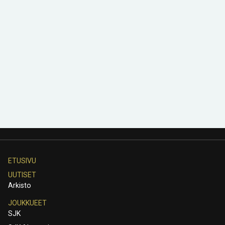
ETUSIVU
UUTISET
Arkisto
JOUKKUEET
SJK