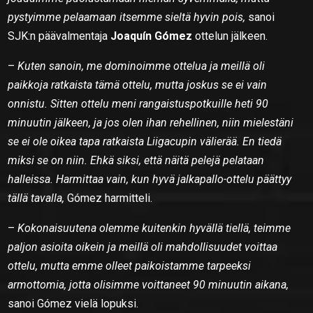
pystyimme pelaamaan itsemme sieltä hyvin pois,
sanoi
SJK:n päävalmentaja
Joaquín Gómez
ottelun jälkeen.
–
Kuten sanoin, me dominoimme ottelua ja
meillä oli
paikkoja ratkaista tämä ottelu, mutta joskus se ei vain
onnistu. Sitten ottelu meni rangaistuspotkuille heti 90
minuutin jälkeen, ja jos olen ihan rehellinen, niin mielestäni
se ei ole oikea tapa ratkaista Liigacupin välierää. En tiedä
miksi se on niin. Ehkä siksi, että näitä pelejä pelataan
halleissa. Harmittaa vain, kun hyvä jalkapallo-ottelu päättyy
tällä tavalla,
Gómez harmitteli.
–
Kokonaisuutena olemme kuitenkin hyvällä tiellä, teimme
paljon asioita oikein ja meillä oli mahdollisuudet voittaa
ottelu, mutta emme olleet paikoistamme tarpeeksi
armottomia, jotta olisimme voittaneet 90 minuutin aikana,
sanoi Gómez vielä lopuksi.