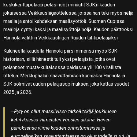
keskikenttäpelaaja pelasi isot minuutit SJK:n kauden
jokaisessa Veikkausliigaottelussa, joissa hän teki myös neljä
maalia ja antoi kahdeksan maalisyöttöä. Suomen Cupissa
maaleja syntyi kaksi ja maalisyöttöjä neljä. Kauden päätteeksi
Hannola valittiin Veikkausliigan Ruudun tähtipelaajaksi.
Kuluneella kaudella Hannola piirsi nimensä myös SJK-
historiaan, sillä hänestä tuli yksi pelaajista, jotka ovat
pelanneet musta-kultaisessa paidassa yli 100 virallista
ottelua. Merkkipaalun saavuttamisen kunniaksi Hannola ja
SJK solmivat uuden pelaajasopimuksen, joka kattaa vuodet
2025 ja 2026.
–Pyry on ollut massiivisen tärkeä tekijä joukkueen
kehityksessä viimeisten vuosien aikana. Hänen
panoksensa viime kauden onnistumisissa ja
europelipaikan saavuttamisessa on ollut todella suuri, ja