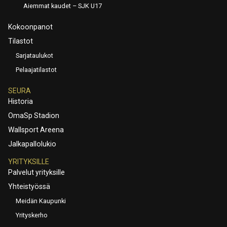
Aiemmat kaudet – SJK U17
Kokoonpanot
Tilastot
Sarjataulukot
Pelaajatilastot
SEURA
Historia
OmaSp Stadion
Wallsport Areena
Jalkapallolukio
YRITYKSILLE
Palvelut yrityksille
Yhteistyössä
Meidän Kaupunki
Yrityskerho