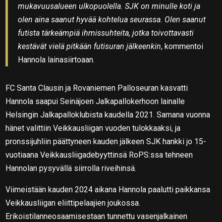
mukavuusalueen ulkopuolella. SJK on minulle koti ja
olen aina saanut hyvää kohtelua seurassa. Olen saanut
futista tärkeämpiä ihmissuhteita, jotka toivottavasti
kestävät vielä pitkään futisuran jälkeenkin
, kommentoi
Hannola lainasiirtoaan.
FC Santa Clausin ja Rovaniemen Palloseuran kasvatti
Hannola saapui Seinäjoen Jalkapallokerhoon lainalle
Helsingin Jalkapalloklubista kaudella 2021. Samana vuonna
hänet valittiin Veikkausliigan vuoden tulokkaaksi, ja
pronssijuhliin päättyneen kauden jälkeen SJK hankki jo 15-
vuotiaana Veikkausliigadebyyttinsä RoPS:ssa tehneen
Hannolan pysyvällä siirrolla riveihinsä.
Viimeistään kauden 2024 aikana Hannola paalutti paikkansa
Veikkausliigan eliittipelaajien joukossa.
Erikoistilanneosaamisestaan tunnettu vasenjalkainen