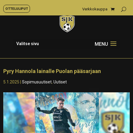
OTTELULIPUT
Verkkokauppa
Valitse sivu
Pyry Hannola lainalle Puolan pääsarjaan
5.1.2025
|
Sopimusuutiset
,
Uutiset