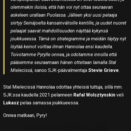
olemmekin iloisia, että hän voi nyt ottaa seuraavan
askeleen urallaan Puolassa. Jälleen yksi uusi pelaaja
siirtyy Seinäjoelta kansainvälisille kentille, ja uudet nuoret
pelaajat saavat mahdollisuuden näyttää kykynsä
joukkueessa. Tämä on strategiamme ja meidän täytyy nyt
löytää keinot voittaa ilman Hannolaa ensi kaudella.
Toivotamme Pyrylle onnea, ja odotamme innolla että
pääsemme seuraamaan hänen otteitaan lainalla Stal
Mielecissä,
sanoo SJK-päävalmentaja
Stevie Grieve
.
Stal Mielecissä Hannolaa odottaa yhteisiä tuttuja, sillä mm.
SJK:ssa kaudella 2021 pelanneen
Rafal Wolsztynskin
veli
Lukasz
pelaa samassa joukkueessa.
Onnea matkaan, Pyry!