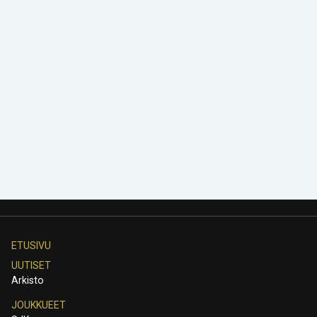
ETUSIVU
UUTISET
Arkisto
JOUKKUEET