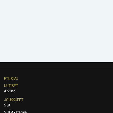
ETUSIVU
UUTISET
Arkisto
JOUKKUEET
SJK
SJK Akatemia