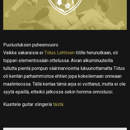
Puolustuksen puheenvuoro
Vaikka sakaraisia ei
Tiitus Lehtisen
tilille herunutkaan, oli
toppari elementissään ottelussa. Aivan alkuminuuteilla
tullutta pientä pompun väärinarviointia lukuunottamatta Tiitus
oli kentän parhaimmistoa ehtien jopa kokeilemaan onneaan
maalinteossa. Tällä kertaa tämä arpa ei voittanut, mutta ei ole
syytä epäillä, etteikö jatkossa sekin homma onnistuisi.
Kuuntele guitar slingeriä
tästä
.