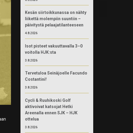
Kesän siirtoikkunassa on nähty
liikettä molempiin suuntiin –
päivitystä pelaajatilanteeseen
4.8.2026
Isot pisteet vakuuttavalla 3–0
voitolla HJK:sta
3.8.2026
Tervetuloa Seinäjoelle Facundo
Costantini!
3.8.2026
Cycli & Ruuhikoski Golf
aktivoivat katsojat Hetki
Areenalla ennen SJK – HJK
ottelua
maan
3.8.2026