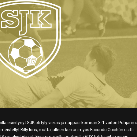
lla esiintynyt SJK oli tyly vieras ja nappasi komean 3-1 voiton Pohjan
iimeistellyt Billy Ions, mutta jälleen kerran myös Facundo Guichón esitti
S maalivahdin yli. Ensimmäisellä puoliajalla VPS tuli tasoihin varsin