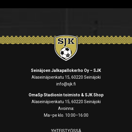
Seinäjoen Jalkapallokerho Oy – SJK
Alaseinäjoenkatu 15, 60220 Seinäjoki
info@sjk.fi
OmaSp Stadionin toimisto & SJK Shop
Alaseinäjoenkatu 15, 60220 Seinäjoki
Avoinna:
Ma–pe klo. 10:00–16:00
YHTEISTYÖSSÄ