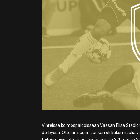
Vihreissä kolmospaidoissaan Vaasan Elisa Stadioni
derbyssa. Ottelun suurin sankari oli kaksi maalia v
taiturimaisia otteitaan, tsippaamalla 3-1 maalin VP