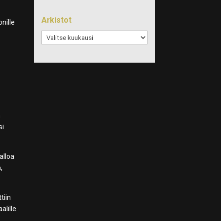
Arkistot
nille
Arkistot
n
si
alloa
,
tiin
lille.