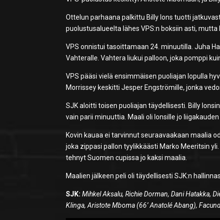
Ottelun parhaana palkittu Billy Ions tuotti jatkuvas
puolustusalueelta lähes VPS:n boksiin asti, mutta l
VPS onnistui tasoittamaan 24. minuutilla. Juha Ha
Vahteralle. Vahtera liukui palloon, joka pomppi ku
VPS pääsi vielä ensimmäisen puoliajan lopulla hy
Morrissey keskitti Jesper Engströmille, jonka ve
SJK aloitti toisen puoliajan täydellisesti. Billy Ion
vain parii minuuttia. Maali oli Ionsille jo liigakaude
Kovin kauaa ei tarvinnut seuraavaakaan maalia odo
joka zippasi pallon tyylikkäästi Marko Meeritsin yl
tehnyt Suomen cupissa jo kaksi maalia.
Maalien jälkeen peli oli täydellisesti SJK:n hallin
SJK:
Mihkel Aksalu, Richie Dorman, Dani Hatakka, 
Klinga, Aristote Mboma (66’ Anatolé Abang), Facundo 