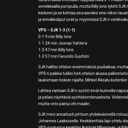
onnekkaalla pompulla, mutta Billy Ions tykitti SJK
kärkeen ja se kohtaa seuraavaksi ensi viikon laua
ja ennakkoliput ovat jo myynnissä SJK:n verkkoa
VPS – SJK 1-3 (1-1)
0-1 9 min Billy Ions
1-1 24 min Joonas Vahtera
1-2 47 min Billy Ions
1-3 57 min Facundo Guichón
SJK hallitsi ottelun ensimmäistä puoliaikaa, m
VPS:n paikka tulikin heti ottelun alussa pallonriis
laukomaan boksin rajalta. Mihkel Aksalu kuitenkin
Lahtea vastaan SJK:n syötöt eivät kunnolla napsune
ja pelasi näyttäviä syöttökombinaatioita. Viidenn
mutta veto painui ohi maalin.
SJK meni ansaitusti johtoon yhdeksännellä minuuti
Johannes Laaksoselle. Keskikenttää läpi ottelu domi
VPS-puolustus keskittyi Aristote Mbomaan, ja Bill