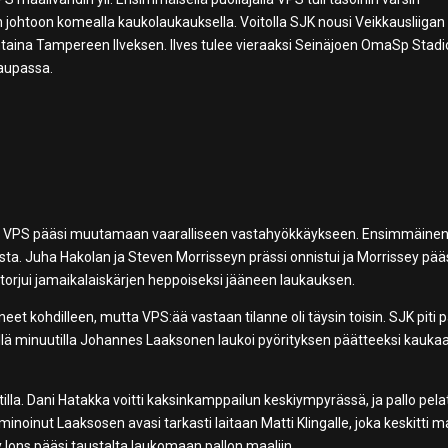
:n johtoon komealla kaukolaukauksella. Voitolla SJK nousi Veikkausliigan
ntaina Tampereen Ilveksen. Ilves tulee vieraaksi Seinäjoen OmaSp Stadio
kaupassa.
utta VPS pääsi muutamaan vaaralliseen vastahyökkäykseen. Ensimmäine
tosta. Juha Hakolan ja Steven Morrisseyn prässi onnistui ja Morrissey pää
 torjui jamaikalaiskärjen heppoiseksi jääneen laukauksen.
et kohdilleen, mutta VPS:ää vastaan tilanne oli täysin toisin. SJK piti p
ellä minuutilla Johannes Laaksonen laukoi pyörityksen päätteeksi kaukaa
lla. Dani Hatakka voitti kaksinkamppailun keskiympyrässä, ja pallo pelat
noinut Laaksosen avasi tarkasti laitaan Matti Klingalle, joka keskitti maa
y Ions pääsi taustalta laukomaan pallon maaliin.