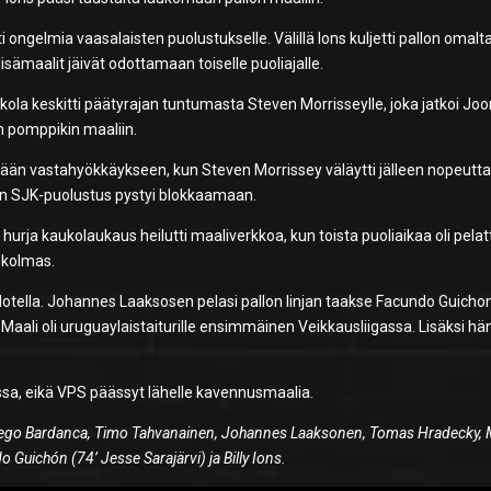
ti ongelmia vaasalaisten puolustukselle. Välillä Ions kuljetti pallon omalt
isämaalit jäivät odottamaan toiselle puoliajalle.
kola keskitti päätyrajan tuntumasta Steven Morrisseylle, joka jatkoi Jo
in pomppikin maaliin.
vään vastahyökkäykseen, kun Steven Morrissey väläytti jälleen nopeutt
don SJK-puolustus pystyi blokkaamaan.
sin hurja kaukolaukaus heilutti maaliverkkoa, kun toista puoliaikaa oli pelat
n kolmas.
tella. Johannes Laaksosen pelasi pallon linjan taakse Facundo Guichoni
i. Maali oli uruguaylaistaiturille ensimmäinen Veikkausliigassa. Lisäksi hä
nassa, eikä VPS päässyt lähelle kavennusmaalia.
Diego Bardanca, Timo Tahvanainen, Johannes Laaksonen, Tomas Hradecky, 
Guichón (74’ Jesse Sarajärvi) ja Billy Ions.