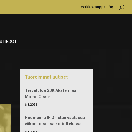
Verkkokauppa
STIEDOT
Tuoreimmat uutiset
Tervetuloa SJK Akatemiaan
Momo Cissé
6.8.2026
Huomenna IF Gnistan vastassa
viikon toisessa kotiottelussa
6.8.2026