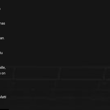
a
onas
aan.
tu
lle,
n on
Matti