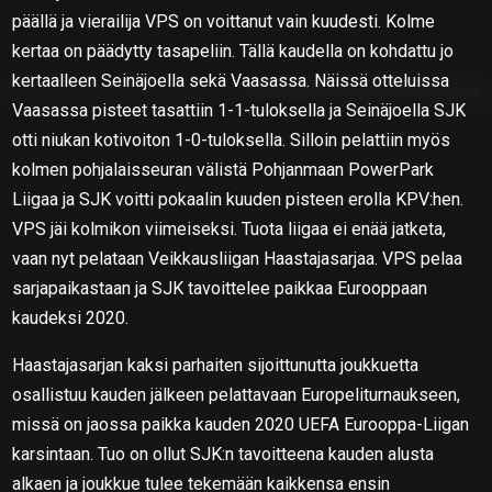
päällä ja vierailija VPS on voittanut vain kuudesti. Kolme
kertaa on päädytty tasapeliin. Tällä kaudella on kohdattu jo
kertaalleen Seinäjoella sekä Vaasassa. Näissä otteluissa
Vaasassa pisteet tasattiin 1-1-tuloksella ja Seinäjoella SJK
otti niukan kotivoiton 1-0-tuloksella. Silloin pelattiin myös
kolmen pohjalaisseuran välistä Pohjanmaan PowerPark
Liigaa ja SJK voitti pokaalin kuuden pisteen erolla KPV:hen.
VPS jäi kolmikon viimeiseksi. Tuota liigaa ei enää jatketa,
vaan nyt pelataan Veikkausliigan Haastajasarjaa. VPS pelaa
sarjapaikastaan ja SJK tavoittelee paikkaa Eurooppaan
kaudeksi 2020.
Haastajasarjan kaksi parhaiten sijoittunutta joukkuetta
osallistuu kauden jälkeen pelattavaan Europeliturnaukseen,
missä on jaossa paikka kauden 2020 UEFA Eurooppa-Liigan
karsintaan. Tuo on ollut SJK:n tavoitteena kauden alusta
alkaen ja joukkue tulee tekemään kaikkensa ensin