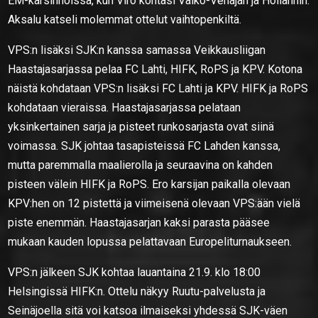
EM-karsinnoissa, kun Viro kohtasi Valko-Venäjän ja Hollannin.
Aksalu katseli molemmat ottelut vaihtopenkiltä.
VPS:n lisäksi SJK:n kanssa samassa Veikkausliigan
Haastajasarjassa pelaa FC Lahti, HIFK, RoPS ja KPV. Kotona
näistä kohdataan VPS:n lisäksi FC Lahti ja KPV. HIFK ja RoPS
kohdataan vieraissa. Haastajasarjassa pelataan
yksinkertainen sarja ja pisteet runkosarjasta ovat siinä
voimassa. SJK johtaa tasapisteissä FC Lahden kanssa,
mutta paremmalla maalierolla ja seuraavina on kahden
pisteen välein HIFK ja RoPS. Ero karsijan paikalla olevaan
KPV:hen on 12 pistettä ja viimeisenä olevaan VPS:ään vielä
piste enemmän. Haastajasarjan kaksi parasta pääsee
mukaan kauden lopussa pelattavaan Europeliturnaukseen.
VPS:n jälkeen SJK kohtaa lauantaina 21.9. klo 18:00
Helsingissä HIFK:n. Ottelu näkyy Ruutu-palvelusta ja
Seinäjoella sitä voi katsoa ilmaiseksi yhdessä SJK-väen