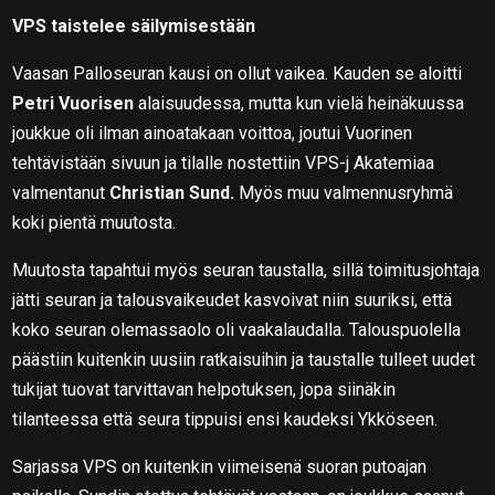
VPS taistelee säilymisestään
Vaasan Palloseuran kausi on ollut vaikea. Kauden se aloitti
Petri Vuorisen
alaisuudessa, mutta kun vielä heinäkuussa
joukkue oli ilman ainoatakaan voittoa, joutui Vuorinen
tehtävistään sivuun ja tilalle nostettiin VPS-j Akatemiaa
valmentanut
Christian Sund.
Myös muu valmennusryhmä
koki pientä muutosta.
Muutosta tapahtui myös seuran taustalla, sillä toimitusjohtaja
jätti seuran ja talousvaikeudet kasvoivat niin suuriksi, että
koko seuran olemassaolo oli vaakalaudalla. Talouspuolella
päästiin kuitenkin uusiin ratkaisuihin ja taustalle tulleet uudet
tukijat tuovat tarvittavan helpotuksen, jopa siinäkin
tilanteessa että seura tippuisi ensi kaudeksi Ykköseen.
Sarjassa VPS on kuitenkin viimeisenä suoran putoajan