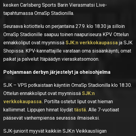
kesken Carlsberg Sports Barin Vierasmatsi Live-
tapahtumassa OmaSp Stadionilla.
Seuraava kotiottelu on perjantaina 27.9. klo 18.30 ja silloin
OmaSp Stadionille saapuu toinen naapuriseura KPV. Ottelun
ennakkoliput ovat myynnissä
SJK:n verkkokaupassa
ja SJK
Shopissa. KPV-kannattajille varataan oma sisäänkäynti, omat
paikat ja palvelut Itäpäädyn vieraskatsomoon.
Pohjanmaan derbyn järjestelyt ja oheisohjelma
SJK – VPS potkaistaan käyntiin OmaSp Stadionilla klo 18.30.
Ottelun ennakkoliput ovat myynnissä
SJK:n
verkkokaupassa.
Portilta ostetut liput ovat hieman
kalliimmat. Lippujen hinnat löydät
tästä.
Alle 7-vuotiaat
pääsevät vanhempiensa seurassa ilmaiseksi.
SJK-juniorit myyvät kaikkiin SJK:n Veikkausliigan