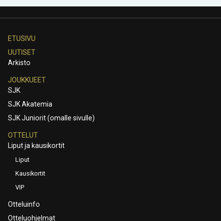
ETUSIVU
UUTISET
Arkisto
JOUKKUEET
SJK
SJK Akatemia
SJK Juniorit (omalle sivulle)
OTTELUT
Liput ja kausikortit
Liput
Kausikortit
VIP
Otteluinfo
Otteluohjelmat