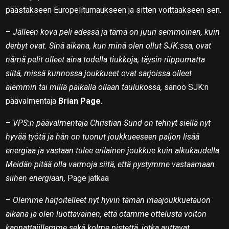
päästäkseen Europeliturnaukseen ja sitten voittaakseen sen.
–
Jälleen kova peli edessä ja tämä on juuri semmoinen, kuin
derbyt ovat. Sinä aikana, kun minä olen ollut SJK:ssa, ovat
nämä pelit olleet aina todella tiukkoja, täysin riippumatta
siitä, missä kunnossa joukkueet ovat sarjoissa olleet
aiemmin tai millä paikalla ollaan taulukossa,
sanoo SJK:n
päävalmentaja
Brian Page.
–
VPS:n päävalmentaja Christian Sund on tehnyt siellä nyt
hyvää työtä ja hän on tuonut joukkueeseen paljon lisää
energiaa ja vastaan tulee erilainen joukkue kuin alkukaudella.
Meidän pitää olla varmoja siitä, että pystymme vastaamaan
siihen energiaan,
Page jatkaa
–
Olemme harjoitelleet nyt hyvin tämän maajoukkuetauon
aikana ja olen luottavainen, että otamme ottelusta voiton
kannattajillemme sekä kolme pistettä, jotka auttavat