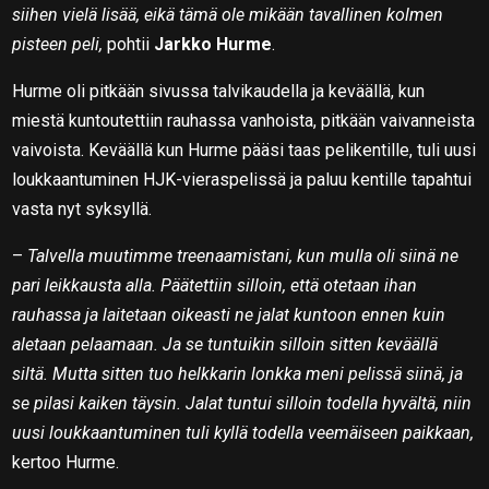
siihen vielä lisää, eikä tämä ole mikään tavallinen kolmen
pisteen peli,
pohtii
Jarkko Hurme
.
Hurme oli pitkään sivussa talvikaudella ja keväällä, kun
miestä kuntoutettiin rauhassa vanhoista, pitkään vaivanneista
vaivoista. Keväällä kun Hurme pääsi taas pelikentille, tuli uusi
loukkaantuminen HJK-vieraspelissä ja paluu kentille tapahtui
vasta nyt syksyllä.
–
Talvella muutimme treenaamistani, kun mulla oli siinä ne
pari leikkausta alla. Päätettiin silloin, että otetaan ihan
rauhassa ja laitetaan oikeasti ne jalat kuntoon ennen kuin
aletaan pelaamaan. Ja se tuntuikin silloin sitten keväällä
siltä. Mutta sitten tuo helkkarin lonkka meni pelissä siinä, ja
se pilasi kaiken täysin. Jalat tuntui silloin todella hyvältä, niin
uusi loukkaantuminen tuli kyllä todella veemäiseen paikkaan,
kertoo Hurme.