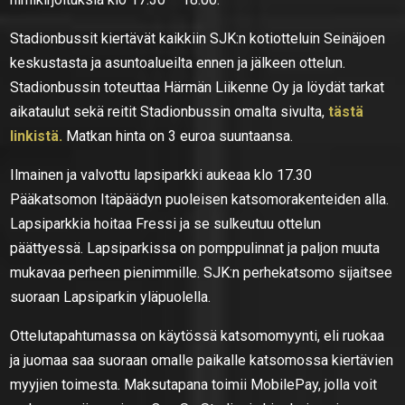
Stadionbussit kiertävät kaikkiin SJK:n kotiotteluin Seinäjoen
keskustasta ja asuntoalueilta ennen ja jälkeen ottelun.
Stadionbussin toteuttaa Härmän Liikenne Oy ja löydät tarkat
aikataulut sekä reitit Stadionbussin omalta sivulta,
tästä
linkistä.
Matkan hinta on 3 euroa suuntaansa.
Ilmainen ja valvottu lapsiparkki aukeaa klo 17.30
Pääkatsomon Itäpäädyn puoleisen katsomorakenteiden alla.
Lapsiparkkia hoitaa Fressi ja se sulkeutuu ottelun
päättyessä. Lapsiparkissa on pomppulinnat ja paljon muuta
mukavaa perheen pienimmille. SJK:n perhekatsomo sijaitsee
suoraan Lapsiparkin yläpuolella.
Ottelutapahtumassa on käytössä katsomomyynti, eli ruokaa
ja juomaa saa suoraan omalle paikalle katsomossa kiertävien
myyjien toimesta. Maksutapana toimii MobilePay, jolla voit