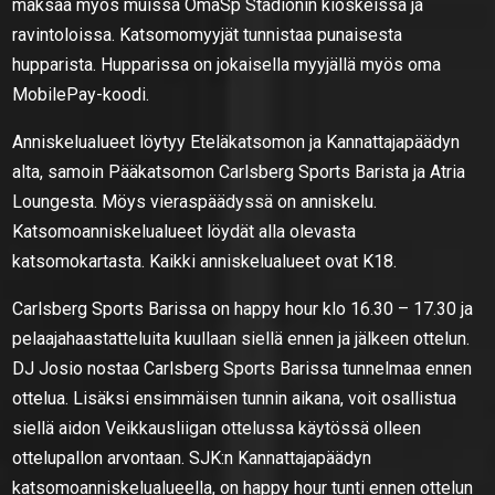
maksaa myös muissa OmaSp Stadionin kioskeissa ja
ravintoloissa. Katsomomyyjät tunnistaa punaisesta
hupparista. Hupparissa on jokaisella myyjällä myös oma
MobilePay-koodi.
Anniskelualueet löytyy Eteläkatsomon ja Kannattajapäädyn
alta, samoin Pääkatsomon Carlsberg Sports Barista ja Atria
Loungesta. Möys vieraspäädyssä on anniskelu.
Katsomoanniskelualueet löydät alla olevasta
katsomokartasta. Kaikki anniskelualueet ovat K18.
Carlsberg Sports Barissa on happy hour klo 16.30 – 17.30 ja
pelaajahaastatteluita kuullaan siellä ennen ja jälkeen ottelun.
DJ Josio nostaa Carlsberg Sports Barissa tunnelmaa ennen
ottelua. Lisäksi ensimmäisen tunnin aikana, voit osallistua
siellä aidon Veikkausliigan ottelussa käytössä olleen
ottelupallon arvontaan. SJK:n Kannattajapäädyn
katsomoanniskelualueella, on happy hour tunti ennen ottelun