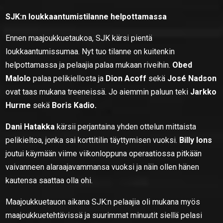
SJK:n loukkaantumistilanne helpottamassa
Ennen maajoukkuetaukoa, SJK kärsi pientä
loukkaantumissumaa. Nyt tuo tilanne on kuitenkin
helpottamassa ja pelaajia palaa mukaan riveihin.
Obed
Malolo
palaa pelikiellosta ja
Dion Acoff
sekä
José Nadson
ovat taas mukana treeneissä. Jo aiemmin paluun teki
Jarkko
Hurme
sekä
Boris Kadio.
Dani Hatakka
kärsii perjantaina yhden ottelun mittaista
pelikieltoa, jonka sai korttitilin täyttymisen vuoksi.
Billy Ions
joutui käymään viime viikonloppuna operaatiossa pitkään
vaivanneen alaraajavammansa vuoksi ja näin ollen hänen
kautensa saattaa olla ohi.
Maajoukkuetauon aikana SJK:n pelaajia oli mukana myös
maajoukkuetehtävissä ja suurimmat minuutit siellä pelasi