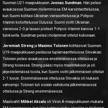
Suomen U21-maajoukkueen
Joonas Sundman
. Hän pelasi
avauksessa Suomen molemmissa EM-karsintaotteluissa,
kun Suomi kohtasi Ukrainan vierasottelussa ja Pohjois-
Irlannin kotiottelussa Oulussa. Suomi voitti Ukrainan
vieraissa 2-0 ja tasasi pisteet Pohjois-Irlannin kanssa 1-1
tuloksella. Sundman pelasi molemmat ottelut kokonaan.
Jeremiah Streng
ja
Maximo Tolonen
kohtasivat Suomen
U19-maajoukkueen paidassa tuplamaaotteluissa Slovakian.
Tolonen pelasi avauksessa ensimmäisessä ottelussa ja
Streng toisessa. Streng pääsi myös maalintekoon ja oli
järjestelemässä toista, kun Suomi voitti jälkimmäisen ottelun
2-1 luvuin. Ensimmäisessä ottelussa Slovakia oli niukasti
vahvempi. Tolonen tuli sisään vaihdosta jälkimmäisessä
ottelussa ja Streng ensimmäisessä.
Maalivahti
Mihkel Aksalu
oli Viron A-maajoukkueen mukana