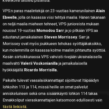
kivenkova taistelu pisteistä.
VPS:n paras maalintekijä on 23-vuotias kamerunilainen
Alain
Ebwelle
, jolla on kasassa viisi tehtyä maalia. Hänen takanaan
on neljä maalia mieheen tehneet, VPS-junioreista mukaan
noussut 19-vuotias
Momodou Sarr
ja jo pitkään VPS:aa
edustanut jamaikalainen
Steven Morrissey
. Sarr ja
Morrissey ovat myös joukkueen tehokas syöttäjäkaksikko,
kun molemmilla on kasassa kolme maaliin johtanutta syöttöä.
Kesän siirtoikkunassa VPS vahvisti rivejään ukrainalaisella
maalivahti
Valerii Voskonianilla
ja jamaikalaisella
hyökkääjällä
Ricardo Morrisilla.
Paikalle tulevat vaasalaiskannattajat sijoittuvat Itäpäädyn
lohkoihin 113 ja 114, missä heille on omat palvelut
anniskeluineen sekä oma sisäänkäynti lohkon 114 takaa.
Ennakkoliput vieraskannattajien katsomoon edullisesti vain
tästä linkistä.