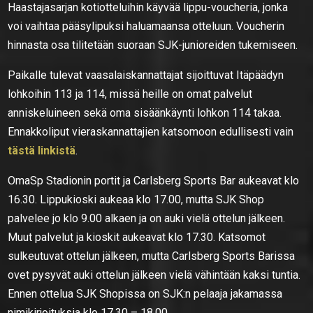
Haastajasarjan kotiotteluihin käyvää lippu-voucheria, jonka
voi vaihtaa pääsylipuksi haluamaansa otteluun. Voucherin
hinnasta osa tilitetään suoraan SJK-junioreiden tukemiseen.
Paikalle tulevat vaasalaiskannattajat sijoittuvat Itäpäädyn
lohkoihin 113 ja 114, missä heille on omat palvelut
anniskeluineen sekä oma sisäänkäynti lohkon 114 takaa.
Ennakkoliput vieraskannattajien katsomoon edullisesti vain
tästä linkistä
.
OmaSp Stadionin portit ja Carlsberg Sports Bar aukeavat klo
16.30. Lippukioski aukeaa klo 17.00, mutta SJK Shop
palvelee jo klo 9.00 alkaen ja on auki vielä ottelun jälkeen.
Muut palvelut ja kioskit aukeavat klo 17.30. Katsomot
sulkeutuvat ottelun jälkeen, mutta Carlsberg Sports Barissa
ovet pysyvät auki ottelun jälkeen vielä vähintään kaksi tuntia.
Ennen ottelua SJK Shopissa on SJK:n pelaaja jakamassa
nimikirjoituksia klo 17.30 – 18.00.