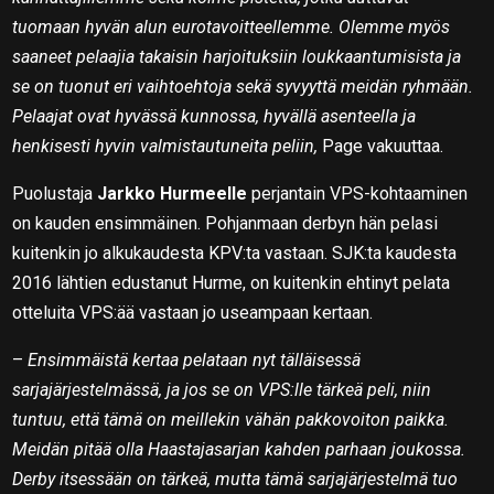
tuomaan hyvän alun eurotavoitteellemme. Olemme myös
saaneet pelaajia takaisin harjoituksiin loukkaantumisista ja
se on tuonut eri vaihtoehtoja sekä syvyyttä meidän ryhmään.
Pelaajat ovat hyvässä kunnossa, hyvällä asenteella ja
henkisesti hyvin valmistautuneita peliin,
Page vakuuttaa.
Puolustaja
Jarkko Hurmeelle
perjantain VPS-kohtaaminen
on kauden ensimmäinen. Pohjanmaan derbyn hän pelasi
kuitenkin jo alkukaudesta KPV:ta vastaan. SJK:ta kaudesta
2016 lähtien edustanut Hurme, on kuitenkin ehtinyt pelata
otteluita VPS:ää vastaan jo useampaan kertaan.
–
Ensimmäistä kertaa pelataan nyt tälläisessä
sarjajärjestelmässä, ja jos se on VPS:lle tärkeä peli, niin
tuntuu, että tämä on meillekin vähän pakkovoiton paikka.
Meidän pitää olla Haastajasarjan kahden parhaan joukossa.
Derby itsessään on tärkeä, mutta tämä sarjajärjestelmä tuo