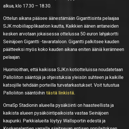
alkua, klo 17.30 – 18.30.
Ottelun aikana pääsee äänestämään Giganttisinta pelaajaa
SJK mobiiliapplikaation kautta, Kaikkien äänen antaneiden
kesken arvotaan jokaisessa ottelussa 50 euron lahjakortti
Seinäjoen Gigantti -tavarataloon. Gigantti palkitsee kauden
päätteeksi myös koko kauden aikana eniten ääniä keränneen
pelaajan.
Huomioithan, että kaikissa SJK:n kotiotteluissa noudatetaan
Palloliiton sääntöjä ja ohjeistuksia yleisön suhteen ja kaikille
katsojille tehdään porteilla turvatarkastukset. Voit tutustua
Palloliiton sääntöihin
tästä linkistä.
OmaSp Stadionin alueella pysäköinti on haasteellista ja
kaikista alueen pysäköintipaikoista vastaa Seinäjoen
kaupunki. Parkkialueita löytyy Wallsportin edestä ja
Koskenalantien varrella sijaitsevan entisen oppilaitoksen