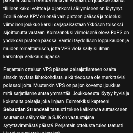
paikalla. Sundin otettua tehtävät vastaan, on joukkue saanut
tililleen kaksi voittoa ja oljenkorsi säilymiseen on löytynyt.
Edellä oleva KPV on enää vain pisteen päässä ja toiseksi
viimeinen joukkue karsii sarjapaikastaan Ykkösen toiseksi
sijoittunutta vastaan. Kolmanneksi viimeisenä oleva RoPS on
yhdeksän pisteen päässä. Vaatisi täydellisen loppukauden ja
muiden romahtamisen, jotta VPS vielä säilyisi ilman
karsintoja Veikkausliigassa.
Perjantain otteluun VPS pääsee pelaajatilanteen osalta
ainakin hyvistä lähtökohdista, eikä tiedossa ole merkittäviä
poissaolijoita. Muutenkin VPS on paljon kovempi joukkue
mitä sarjatilanne antaa ymmärtää. Joukkueesta löytyy hyviä ja
kokeneita pelaajia joka linjaan. Esimerkiksi kapteeni
Sebastian Strandvall
taatusti tekee kaikkensa auttaakseen
seuraansa säilymään ja SJK on vastustajana
sytyttävimmästä päästä. Perjantain ottelusta tulee taatusti