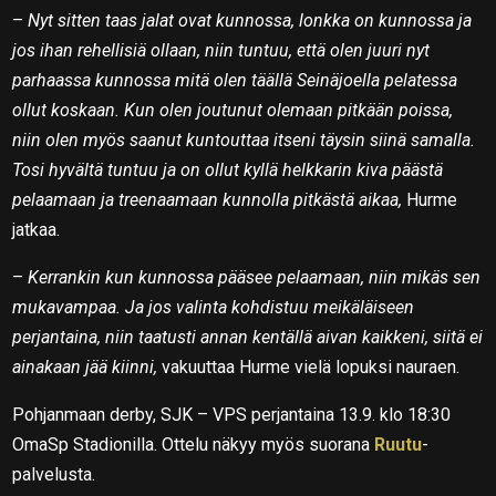
–
Nyt sitten taas jalat ovat kunnossa, lonkka on kunnossa ja
jos ihan rehellisiä ollaan, niin tuntuu, että olen juuri nyt
parhaassa kunnossa mitä olen täällä Seinäjoella pelatessa
ollut koskaan. Kun olen joutunut olemaan pitkään poissa,
niin olen myös saanut kuntouttaa itseni täysin siinä samalla.
Tosi hyvältä tuntuu ja on ollut kyllä helkkarin kiva päästä
pelaamaan ja treenaamaan kunnolla pitkästä aikaa,
Hurme
jatkaa.
–
Kerrankin kun kunnossa pääsee pelaamaan, niin mikäs sen
mukavampaa. Ja jos valinta kohdistuu meikäläiseen
perjantaina, niin taatusti annan kentällä aivan kaikkeni, siitä ei
ainakaan jää kiinni,
vakuuttaa Hurme vielä lopuksi nauraen.
Pohjanmaan derby, SJK – VPS perjantaina 13.9. klo 18:30
OmaSp Stadionilla. Ottelu näkyy myös suorana
Ruutu
-
palvelusta.