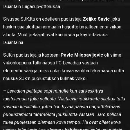
lauantain Liigacup-ottelussa.
Sivussa SJK:lta on edelleen puolustaja
Zeljko Savic
, joka
hänkin saa aloittaa normaalin harjoittelun jälleen ensi viikon
alusta. Muut pelaajat ovat kunnossa ja käytettävissä
lauantaina.
SJK:n puolustaja ja kapteeni
Pavle Milosavljevic
oli viime
viikonloppuna Tallinnassa FC Levadiaa vastaan
elementissään ja mies onkin kovaa vauhtia tekemässä uutta
nousua SJK:n puolustuksen kulmakiveksi.
–
Levadian pelitapa sopi minulle kun sai keskittyä
taistelemaan joka pallosta. Vastaavia joukkueita saattaa tulla
vastaan kesälläkin, joten teki hyvää päästä harjoittelemaan
puolustamista tämmöistä joukkuetta vastaan. Jaro pelissä
tulee puolestaan olemaan kova tempo. He ovat olleet kova