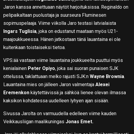
Jaron kanssa annettuaan näytöt harjoituksissa. Reginaldo on
pelipaikaltaan puolustaja ja suurseura Fluminesen
sopimuspelaaja. Viime viikolla Jaro testasi latvialaista
Ingars Tuglisia
, joka on edustanut maataan myös U21-
maajoukkueessa. Hänen jatkostaan tänä lauantaina ei ole
kuitenkaan toistaiseksi tietoa.
VPS:ää vastaan viime lauantaina joukkueelta puuttui myös
kenialainen
Peter Opiyo
, joka sai suoran punaisen SJK
ottelussa, taklattuaan melko rajusti SJK:n
Wayne Brownia
.
Lauantaina mies on jälleen Jaron valmentaja
Alexei
Eremenkon
käytettävissä ja sähköä lienee olevan ilmassa
kaksikon kohdatessa uudelleen lyhyen ajan sisään.
Sivussa Jarolta on varmuudella edelleen viime kauden
Veikkausliigan maalikuningas
Jonas Emet.