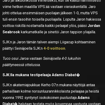
Jaro jäi alkulohkossa viimeiseksi, kun se kaatui harmillisesti
viime hetken maalilla VPS:ää vastaan vieraskentällä. Jaro
johti ottelua ensimmäisen puoliajan jälkeen 1-0, mutta VPS
tuli ensin tasoihin toisella puoliajalla. Lopulta Jaron hakiessa
voittoa riskillä nostamalla kaikki pelaajat ylös, pääsi
Jordan
Seabrook
karkumatkalle ja sinetöi Jaron tappion yliajalla.
SJK:n ja Jaron tämän talven aiempi Liigacup kohtaaminen
päättyi Seinäjoella SJK:n
4-0 voittoon
.
Tuco osui Jaroa vastaan Seinäjoella 4-0 lukuihin
päättyneessä ottelussa.
SJK:lla mukana testipelaaja Adams Diabat�
SJK:n akatemiajoukkue Kerho 07:n mukana näyttöjä antaa
parhaillaan kolme norsunluurannikkolaista pelaajaa ja heistä
vuonna 1992 syntynyt isokokoinen puolustaja
Adams
Diabat�
halutaan testata myös kovempaa vastusta vastaan