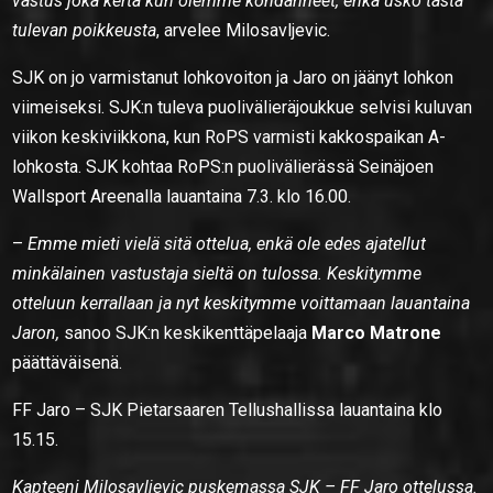
vastus joka kerta kun olemme kohdanneet, enkä usko tästä
tulevan poikkeusta
, arvelee Milosavljevic.
SJK on jo varmistanut lohkovoiton ja Jaro on jäänyt lohkon
viimeiseksi. SJK:n tuleva puolivälieräjoukkue selvisi kuluvan
viikon keskiviikkona, kun RoPS varmisti kakkospaikan A-
lohkosta. SJK kohtaa RoPS:n puolivälierässä Seinäjoen
Wallsport Areenalla lauantaina 7.3. klo 16.00.
–
Emme mieti vielä sitä ottelua, enkä ole edes ajatellut
minkälainen vastustaja sieltä on tulossa. Keskitymme
otteluun kerrallaan ja nyt keskitymme voittamaan lauantaina
Jaron,
sanoo SJK:n keskikenttäpelaaja
Marco Matrone
päättäväisenä.
FF Jaro – SJK Pietarsaaren Tellushallissa lauantaina klo
15.15.
Kapteeni Milosavljevic puskemassa SJK – FF Jaro ottelussa.