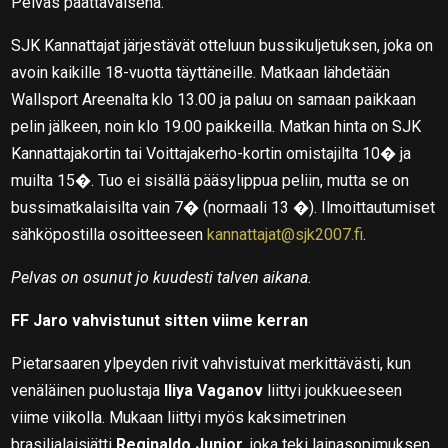
Pelvas päättäväisenä.
SJK Kannattajat järjestävät otteluun bussikuljetuksen, joka on
avoin kaikille 18-vuotta täyttäneille. Matkaan lähdetään
Wallsport Areenalta klo 13.00 ja paluu on samaan paikkaan
pelin jälkeen, noin klo 19.00 paikkeilla. Matkan hinta on SJK
Kannattajakortin tai Voittajakerho-kortin omistajilta 10� ja
muilta 15�. Tuo ei sisällä pääsylippua peliin, mutta se on
bussimatkalaisilta vain 7� (normaali 13 �). Ilmoittautumiset
sähköpostilla osoitteeseen
kannattajat@sjk2007.fi
.
Pelvas on osunut jo kuudesti talven aikana.
FF Jaro vahvistunut sitten viime kerran
Pietarsaaren ylpeyden rivit vahvistuivat merkittävästi, kun
venäläinen puolustaja
Iliya Vaganov
liittyi joukkueeseen
viime viikolla. Mukaan liittyi myös kaksimetrinen
brasilialaisjätti
Reginaldo Junior,
joka teki lainasopimuksen