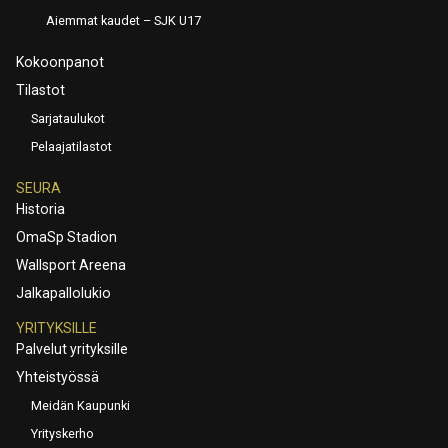
Aiemmat kaudet – SJK U17
Kokoonpanot
Tilastot
Sarjataulukot
Pelaajatilastot
SEURA
Historia
OmaSp Stadion
Wallsport Areena
Jalkapallolukio
YRITYKSILLE
Palvelut yrityksille
Yhteistyössä
Meidän Kaupunki
Yrityskerho