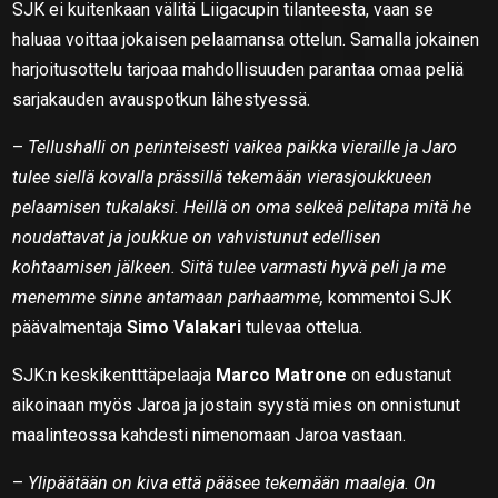
SJK ei kuitenkaan välitä Liigacupin tilanteesta, vaan se
haluaa voittaa jokaisen pelaamansa ottelun. Samalla jokainen
harjoitusottelu tarjoaa mahdollisuuden parantaa omaa peliä
sarjakauden avauspotkun lähestyessä.
–
Tellushalli on perinteisesti vaikea paikka vieraille ja Jaro
tulee siellä kovalla prässillä tekemään vierasjoukkueen
pelaamisen tukalaksi. Heillä on oma selkeä pelitapa mitä he
noudattavat ja joukkue on vahvistunut edellisen
kohtaamisen jälkeen. Siitä tulee varmasti hyvä peli ja me
menemme sinne antamaan parhaamme,
kommentoi SJK
päävalmentaja
Simo Valakari
tulevaa ottelua.
SJK:n keskikentttäpelaaja
Marco Matrone
on edustanut
aikoinaan myös Jaroa ja jostain syystä mies on onnistunut
maalinteossa kahdesti nimenomaan Jaroa vastaan.
–
Ylipäätään on kiva että pääsee tekemään maaleja. On