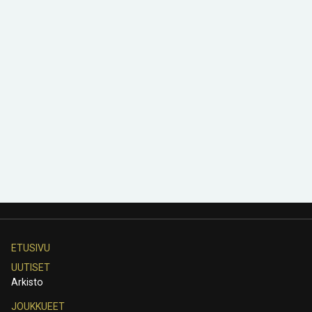
ETUSIVU
UUTISET
Arkisto
JOUKKUEET