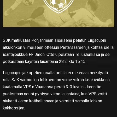
SJK matkustaa Pohjanmaan sisäisenä pelatun Liigacupin
alkulohkon viimeiseen otteluun Pietarsaareen ja kohtaa siellä
isäntäjoukkue FF Jaron. Ottelu pelataan Tellushallissa ja se
potkaistaan käyntiin lauantaina 28.2. klo 15.15.
Liigacupin jatkopelien osalta pelillä ei ole enää merkitystä,
sillä SJK varmisti jo lohkovoiton viime viikon keskiviikkona,
kaatamalla VPS:n Vaasassa peräti 3-0 luvuin. Jaron tie
puolestaan nousi pystyyn viime lauantaina, kun VPS voitti
niukasti Jaron kotihallissaan ja varmisti samalla lohkon
kakkossijan.