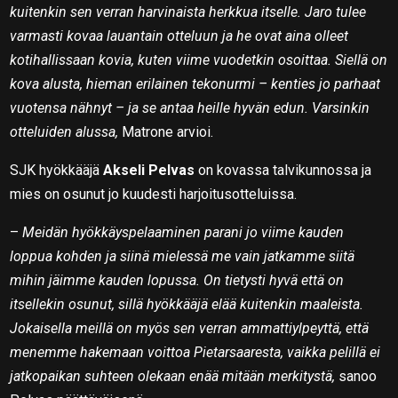
kuitenkin sen verran harvinaista herkkua itselle. Jaro tulee
varmasti kovaa lauantain otteluun ja he ovat aina olleet
kotihallissaan kovia, kuten viime vuodetkin osoittaa. Siellä on
kova alusta, hieman erilainen tekonurmi – kenties jo parhaat
vuotensa nähnyt – ja se antaa heille hyvän edun. Varsinkin
otteluiden alussa,
Matrone arvioi.
SJK hyökkääjä
Akseli Pelvas
on kovassa talvikunnossa ja
mies on osunut jo kuudesti harjoitusotteluissa.
–
Meidän hyökkäyspelaaminen parani jo viime kauden
loppua kohden ja siinä mielessä me vain jatkamme siitä
mihin jäimme kauden lopussa. On tietysti hyvä että on
itsellekin osunut, sillä hyökkääjä elää kuitenkin maaleista.
Jokaisella meillä on myös sen verran ammattiylpeyttä, että
menemme hakemaan voittoa Pietarsaaresta, vaikka pelillä ei
jatkopaikan suhteen olekaan enää mitään merkitystä,
sanoo