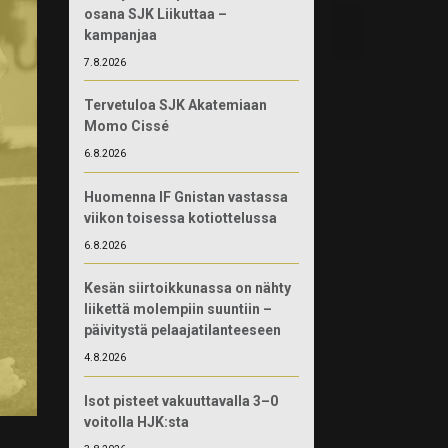
osana SJK Liikuttaa –
kampanjaa
7.8.2026
Tervetuloa SJK Akatemiaan
Momo Cissé
6.8.2026
Huomenna IF Gnistan vastassa
viikon toisessa kotiottelussa
6.8.2026
Kesän siirtoikkunassa on nähty
liikettä molempiin suuntiin –
päivitystä pelaajatilanteeseen
4.8.2026
Isot pisteet vakuuttavalla 3–0
voitolla HJK:sta