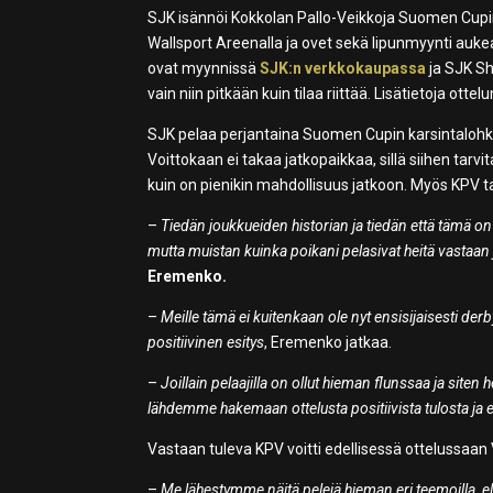
SJK isännöi Kokkolan Pallo-Veikkoja Suomen Cupin 
Wallsport Areenalla ja ovet sekä lipunmyynti aukeaa
ovat myynnissä
SJK:n verkkokaupassa
ja SJK Sh
vain niin pitkään kuin tilaa riittää. Lisätietoja ot
SJK pelaa perjantaina Suomen Cupin karsintalohko
Voittokaan ei takaa jatkopaikkaa, sillä siihen tarv
kuin on pienikin mahdollisuus jatkoon. Myös KPV t
–
Tiedän joukkueiden historian ja tiedän että tämä o
mutta muistan kuinka poikani pelasivat heitä vastaan ja 
Eremenko.
–
Meille tämä ei kuitenkaan ole nyt ensisijaisesti der
positiivinen esitys
, Eremenko jatkaa.
–
Joillain pelaajilla on ollut hieman flunssaa ja siten
lähdemme hakemaan ottelusta positiivista tulosta ja e
Vastaan tuleva KPV voitti edellisessä ottelussaan
–
Me lähestymme näitä pelejä hieman eri teemoilla, eli