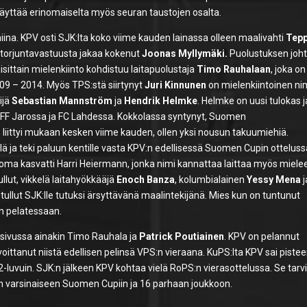
i näyttää erinomaiselta myös seuran taustojen osalta.
miina. KPV osti SJK:lta koko viime kauden lainassa olleen maalivahti
Tep
 torjuntavastuusta jakaa kokenut
Joonas Myllymäki.
Puolustuksen joh
aisittain mielenkiinto kohdistuu laitapuolustaja
Timo Rauhalaan
, joka o
009 – 2014. Myös TPS:stä siirtynyt
Juri Kinnunen
on mielenkiintoinen nim
ijä
Sebastian Mannström
ja
Hendrik Helmke
. Helmke on uusi tulokas j
F Jarossa ja FC Lahdessa. Kokkolassa syntynyt, Suomen
iittyi mukaan kesken viime kauden, ollen yksi nousun takuumiehiä.
ä ja teki paluun kentille vasta KPV:n edellisessä Suomen Cupin ottelus
 oma kasvatti Harri Heiermann, jonka nimi kannattaa laittaa myös miele
ullut, vikkelä laitahyökkääjä
Enoch Banza
, kolumbialainen
Yessy Mena
j
 tullut SJK:lle tutuksi ärsyttävänä maalintekijänä. Mies kun on tuntunut
an pelatessaan.
 sivussa ainakin Timo Rauhala ja
Patrick Poutiainen
. KPV on pelannut
ittanut niistä edellisen pelinsä VPS:n vieraana. KuPS:lta KPV sai piste
–2-luvuin. SJK:n jälkeen KPV kohtaa vielä RoPS:n vierasottelussa. Se tarv
 varsinaiseen Suomen Cupiin ja 16 parhaan joukkoon.