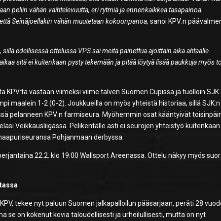
amaan peliin vähän vaihtelevuutta, eri rytmiä ja ennenkaikkea tasapainoa.
 että Seinäjoellakin vähän muutetaan kokoonpanoa,
sanoi KPV:n päävalme
 sillä edellisessä ottelussa VPS sai meitä painettua ajoittain aika ahtaalle.
kaa sitä ei kuitenkaan pysty tekemään ja pitää löytyä lisää paukkuja myös t
.
ta KPV:tä vastaan viimeksi viime talven Suomen Cupissa ja tuolloin SJK 
pi maalein 1-2 (0-2). Joukkueilla on myös yhteistä historiaa, sillä SJK:n
ssä pelanneen KPV:n farmiseura. Myöhemmin osat kääntyivät toisinpäin
asi Veikkausliigassa. Pelikentälle asti ei seurojen yhteistyö kuitenkaan 
a naapuriseuransa Pohjanmaan derbyssa.
erjantaina 22.2. klo 19:00 Wallsport Areenassa. Ottelu näkyy myös suo
stassa
KPV, tekee nyt paluun Suomen jalkapalloilun pääsarjaan, peräti 28 vuo
na se on kokenut kovia taloudellisesti ja urheilullisesti, mutta on nyt