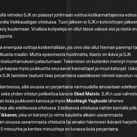
, sillä viimeksi SJK on päässyt juhlimaan voittoa kotikannattajiensa edes
lla Veikkausliigan ottelussa. Tuon jälkeen ei SJK.n kotivoittojen jälkee
 kuulemaan. Virallisia kotipelejä on ollut tässä välissä viisi ja niistä on
appiota.
ätä enempää voittoja kotikentällään, jos onni olisi ollut hieman parempi ta
tkuista maaliin. Mutta epäonnesta huolimatta, tilasto on ikävä ja SJK
een itseluottamuksen palautumaan. Tekeminen on kuitenkin mennyt mone
oja kaipaa myös joukkuetta seuraavat kannattajat ja muut katsojat. Usko
a SJK taistelee taatusti taas perjantaina saadakseen viimein kaivatun v
ilanteessa, sillä sivussa on perjantaina varmuudella ainoastaan edellee
s
sekä yhden ottelun pelikieltoa kärsivä
Obed Malolo
. SJK:n uusi vahvis
an lisää joukkueen kanssa ja myös
Moshtagh Yaghoubi
lähenee
ja alle edellisessä ottelussa. Edellisessä ottelussa nähtiin kentällä pit
 Tikkanen
, joka on kärsinyt jo viime kaudelta alkaen useammasta
n sivussa useammasta ottelusta tai ainakin häirinneet ikävästi harjoitt
45 minuuttia ja kenties minuutteja on luvassa lisää perjantaina.