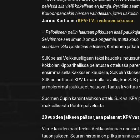
peleissä siis vielä kokeillaan eri juttuja. Pyritään sa
Kokoonpanoakin hieman vaihdellaan, joten uskoisin
Jarmo Korhonen
KPV-TV:n videoennakossa
.
–
Pallolliseen peliin halutaan pikkuisen lisää paukkuja,
Selvitimme sen ilman isompia ongelmia, mutta koko ai
suuntaan. Sitä työstetään edelleen
, Korhonen jatkaa
SJK pelasi Veikkausliigaan täksi kaudeksi noussut
Kokkolan Kipparihallissa pelatussa ottelussa parem
ensimmäisellä Kakkosen kaudella, SJK oli Ykköse
SJK on auttanut KPV:tä samalla tavalla, kun SJK pel
ja molemmat joukkueet haluavat taatusti voitta
Suomen Cupin karsintalohkon ottelu SJK vs. KPV p
maksullisesta Ruutu-palvelusta.
28 vuoden jälkeen pääsarjaan palannut KPV va
Viime kauden päätteeksi Veikkausliigaan noussut 
tauon jälkeen. Seuran historia on pitkä ja sinä aika