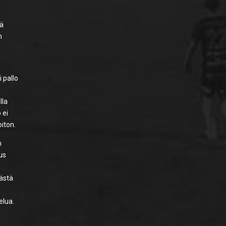
sä
n
i pallo
lla
 ei
oiton.
n
tus
kästä
elua.