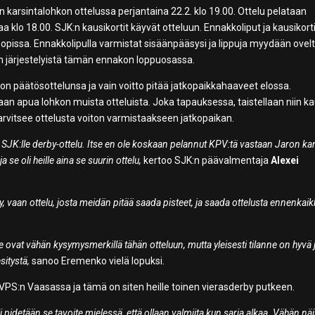
karsintalohkon ottelussa perjantaina 22.2. klo 19.00. Ottelu pelataan
 klo 18.00. SJK:n kausikortit käyvät otteluun. Ennakkoliput ja kausikort
opissa. Ennakkolipulla varmistat sisäänpääsysi ja lippuja myydään ovel
telun järjestelyistä tämän ennakon loppuosassa.
n päätösottelunsa ja vain voitto pitää jatkopaikkahaaveet elossa.
itaan apua lohkon muista otteluista. Joka tapauksessa, taistellaan niin k
arvitsee ottelusta voiton varmistaakseen jatkopaikan.
n SJK:lle derby-ottelu. Itse en ole koskaan pelannut KPV:tä vastaan Jaron ka
se oli heille aina se suurin ottelu,
kertoo SJK:n päävalmentaja
Alexei
by, vaan ottelu, josta meidän pitää saada pisteet, ja saada ottelusta ennenkai
 he ovat vähän kysymysmerkillä tähän otteluun, mutta yleisesti tilanne on hyvä 
sitystä,
sanoo Eremenko vielä lopuksi.
 VPS:n Vaasassa ja tämä on siten heille toinen vierasderby putkeen.
 pidetään se tavoite mielessä, että ollaan valmiita kun sarja alkaa. Vähän nä