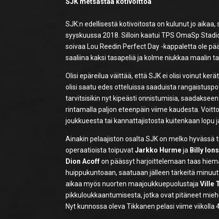
SJK metsästää kotivoittoa
SJK:n edellisestä kotivoitosta on kulunut jo aikaa
syyskuussa 2018. Silloin kaatui TPS OmaSp Stadioni
soivaa Lou Reedin Perfect Day -kappaletta ole päästy
saaliina kaksi tasapeliä ja kolme niukkaa maalin t
Olisi epäreilua väittää, että SJK ei olisi voinut ker
olisi saatu edes otteluissa saaduista rangaistuspo
tarvitsisikin nyt kipeästi onnistumisia, saadaks
rintamalla paljon eteenpäin viime kaudesta. Voitt
joukkueesta tai kannattajistosta kuitenkaan lopu j
Ainakin pelaajiston osalta SJK on melko hyvässä t
operaatioista toipuvat
Jarkko Hurme
ja
Billy Ion
Dion Acoff
on päässyt harjoittelemaan taas hiem
huippukuntoaan, saatuaan jälleen tärkeitä minuutte
aikaa myös nuorten maajoukkuepuolustaja
Ville
pikkuloukkaantumisesta, jotka ovat pitäneet miehe
Nyt kunnossa oleva Tikkanen pelasi viime viikolla 