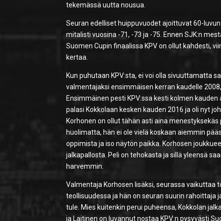
tekemässä uutta nousua.
Seuran edelliset huippuvuodet ajoittuvat 60-luvun 
mitalisti vuosina -71, -73 ja -75. Ennen SJK:n me
Suomen Cupin finaalissa KPV on ollut kahdesti, vi
kertaa.
Kun puhutaan KPV:sta, ei voi olla sivuuttamatta s
valmentajaksi ensimmäisen kerran kaudelle 2008
Ensimmäinen pesti KPV:ssa kesti kolmen kauden aj
palasi Kokkolaan kesken kauden 2016 ja oli nyt j
Korhonen on ollut tähän asti aina menestyksekäs
huolimatta, hän ei ole vielä koskaan aiemmin pää
oppimista ja iso näytön paikka. Korhosen joukkuee
jalkapallosta. Peli on tehokasta ja sillä yleensä 
harvemmin.
Valmentaja Korhosen lisäksi, seurassa vaikuttaa t
teollisuudessa ja hän on seuran suurin rahoittaja 
tule. Mies kuitenkin perui puheensa, Kokkolan jalka
ja Laitinen on luvannut nostaa KPV:n pysyvästi Su