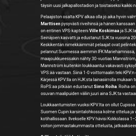
täysin uusi jalkapallostadion ja toistaiseksi kaikk
Pelaajiston osalta KPV alkaa olla jo aika hyvin val
Marttisen
pysyvästi riveihinsä ja hänen kanssaan
on entinen VPS-kapteeni
Ville Koskimaa
ja SJK:l
Seinäjoen kasvatti ja edustanut SJK:ta vuosina 2
Keskikentän nimekkäimmät pelaajat ovat pelintek
pelannut Suomessa aiemmin IFK Mariehamnissa, F
maajoukkueessakin nähty 30-vuotias Mannström, l
Mannström kuitenkin loukkaantui vakavasti syksyll
VPS:ää vastaan. Siinä 1-0 voittomaalin teki KPV:n
Kärjessä KPV:lla on HJK:sta lainasiirrolla mukaan t
RoPS:aa pitkään edustanut
Simo Roiha
. Roiha on
osuvan maalipuiden väliin juuri aina SJK:ta vasta
Loukkaantumisten vuoksi KPV:lta on ollut Cupissa
Suomen Cupin karsintalohkossa kolme ottelua ja vo
kotihallissaan. Ilvekselle KPV hävisi Kokkolassa 1
voiton jommastakummasta ottelusta, jatkaakseen