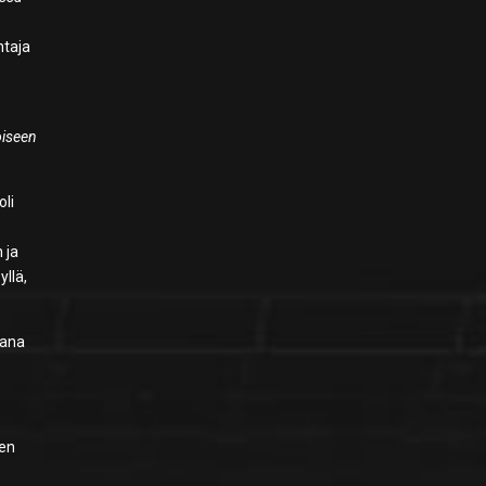
ntaja
oiseen
oli
 ja
yllä,
rana
den