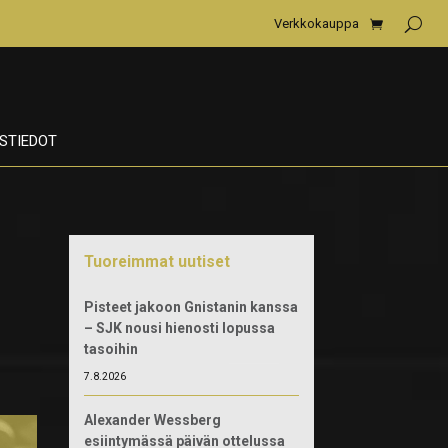
Verkkokauppa
STIEDOT
Tuoreimmat uutiset
Pisteet jakoon Gnistanin kanssa
– SJK nousi hienosti lopussa
tasoihin
7.8.2026
Alexander Wessberg
esiintymässä päivän ottelussa