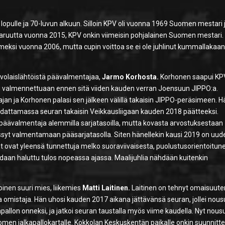
lopulle ja 70-luvun alkuun. Silloin KPV oli vuonna 1969 Suomen mestari 
staruutta vuonna 2015, KPV onkin viimeisin pohjalainen Suomen mestari.
imeksi vuonna 2006, mutta cupin voittoa se ei ole juhlinut kummallakaa
avolaislähtöistä päävalmentajaa,
Jarmo Korhosta.
Korhonen saapui KP
, valmennettuaan ennen sitä viiden kauden verran Joensuun JIPPO:a.
an ja Korhonen palasi sen jälkeen välillä takaisin JIPPO-peräsimeen. H
ohdattamassa seuran takaisin Veikkausliigaan kauden 2018 päätteeksi.
 päävalmentaja alemmilla sarjatasoilla, mutta kovasta arvostuksestaan
ssyt valmentamaan pääsarjatasolla. Siten hänellekin kausi 2019 on uud
t ovat yleensä tunnettuja melko suoraviivaisesta, puolustusorientoitun
saadaan haluttu tulos nopeassa ajassa. Maalijuhlia nähdään kuitenkin
oinen suuri mies, liikemies
Matti Laitinen.
Laitinen on tehnyt omaisuut
ja omistaja. Hän uhosi kauden 2017 aikana jättävänsä seuran, jollei nou
pallon onneksi, ja jatkoi seuran taustalla myös viime kaudella. Nyt nousu
omen jalkapallokartalle. Kokkolan Keskuskentän paikalle onkin suunnittei