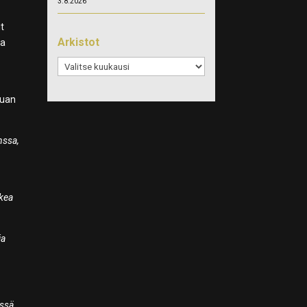
3.8.2026
it
Arkistot
ta
Arkistot
auan
nssa,
kkea
ja
issä