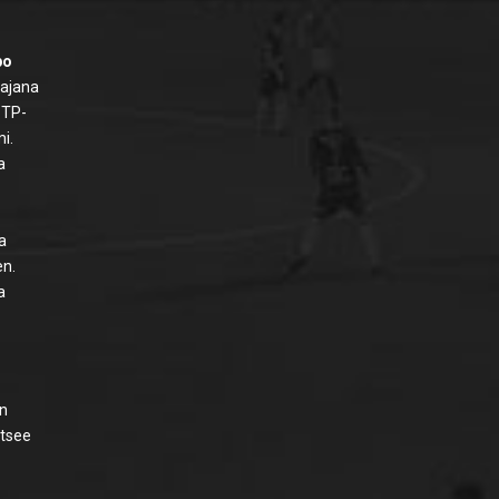
po
tajana
n TP-
i.
a
sa
en.
a
en
itsee