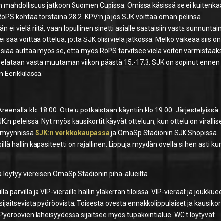
een mahdollisuus jatkoon Suomen Cupissa. Omissa käsissä se ei kuitenka
oPS kohtaa torstaina 28.2. KPV:n ja jos SJK voittaa oman pelinsä
 ei vielä riitä, vaan lopullinen sinetti asialle saataisiin vasta sunnuntain
saa voittaa ottelua, jotta SJK olisi vielä jatkossa. Melko vaikeaa siis on
siaa auttaa myös se, että myös RoPS tarvitsee vielä voiton varmistaa
pelataan vasta muutaman viikon päästä 15.-17.3. SJK on sopinut ennen 
n Eerikkilässä.
eenalla klo 18.00. Ottelu potkaistaan käyntiin klo 19.00. Järjestelyissä
peleissä. Nyt myös kausikortit käyvät otteluun, kun ottelu on virallise
un myynnissä
SJK:n verkkokaupassa
ja OmaSp Stadionin SJK Shopissa.
llä hallin kapasiteetti on rajallinen. Lippuja myydän ovella siihen asti k
laa löytyy viereisen OmaSp Stadionin piha-alueilta.
arvilla ja VIP-vieraille hallin yläkerran tiloissa. VIP-vieraat ja joukkue
sijaitsevista pyöröovista. Toisesta ovesta ennakkolippulaiset ja kausikor
. Pyöröovien läheisyydessä sijaitsee myös tupakointialue. WC:t löytyvät