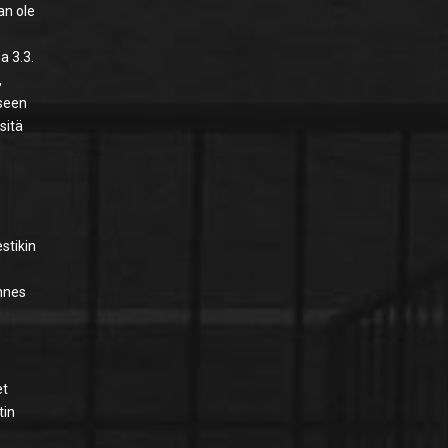
an ole
a 3.3.
,
kseen
sitä
stikin
unnes
et
tin