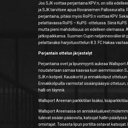
Jos SJK voittaa perjantaina KPV:n, on sillä edell
ja SJK tarvitsee apua Rovaniemen Palloseuralta. R
perjantaina, pitäisi myös RoPS:n voittaa KPV. Sekään
pelattavassa RoPS – KuPS -ottelussa. Siinä KuPS ei 
mutta pieni mahdollisuus on edelleen olemassa. A
jatkopaikkansa. Suomen Cupin neljännesvälierät 
pelattavaksi harjoitusottelun 8.3. FC Hakaa vastaa
Perjantain ottelun järjestelyt
Perjantaina ovet ja lipunmyynti aukeaa Wallsport Ar
noudatetaan samaa kaavaa kuin aiemmissakin SJK:n 
SJK:n kotipeli. Kausikortit ja ennakkoliput ottelu
Ennakkolipuilla varmistat sisäänpääsysi otteluun, si
halli on täynnä.
Wallsport Areenan parkkitilan lisäksi, lisäparkkiti
Wallsport Areenassa on anniskelualueet molemmilla p
tulevat sisään pääovista, katsojat hallin päädyssä 
omistajat. Toisesta lipun portilta ostavat katsojat