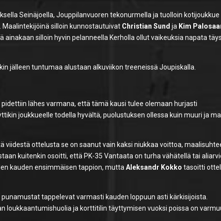
sella Seinäjoella, Jouppilanvuoren tekonurmella ja tuolloin kotijoukkue 
 Maalintekijöinä silloin kunnostautuivat
Christian Sund
ja
Kim Palosaa
ä ainakaan silloin hyvin pelanneella Kerholla ollut vaikeuksia napata täy
kin jälleen tuntumaa alustaan alkuviikon treeneissä Joupiskalla.
pidettiin lähes varmana, että tämä kausi tulee olemaan hurjasti
tikin joukkueelle todella hyvältä, puolustuksen ollessa kuin muuri ja ma
ä viidestä ottelusta se on saanut vain kaksi niukkaa voittoa, maalisuht
taan kuitenkin osoitti, että PK-35 Vantaata on turha vähätellä tai aliarvi
niiden kauden ensimmäisen tappion, mutta
Aleksandr Kokko
tasoitti otte
ä punamustat tappelevat varmasti kauden loppuun asti kärkisijoista.
kan loukkaantumishuolia ja korttitilin täyttymisen vuoksi poissa on varmu