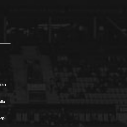
laan
lla
 PK-