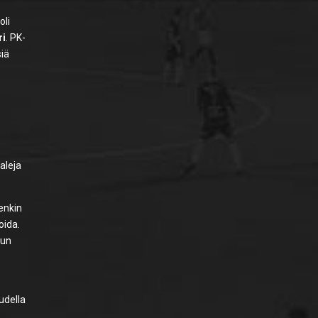
oli
ri
. PK-
siä
aleja
eenkin
oida.
lun
udella