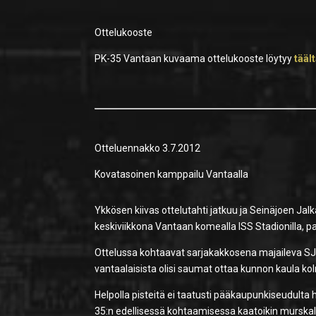
Ottelukooste
PK-35 Vantaan kuvaama ottelukooste löytyy
tääl
Otteluennakko 3.7.2012
Kovatasoinen kamppailu Vantaalla
Ykkösen kiivas ottelutahti jatkuu ja Seinäjoen Jal
keskiviikkona Vantaan komealla ISS Stadionilla, pa
Ottelussa kohtaavat sarjakakkosena majaileva SJK
vantaalaisista olisi saumat ottaa kunnon kaula ko
Helpolla pisteitä ei taatusti pääkaupunkiseudulta h
35:n edellisessä kohtaamisessa kaatoikin murskal