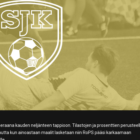
eraana kauden neljänteen tappioon. Tilastojen ja prosenttien perusteel
, mutta kun ainoastaan maalit lasketaan niin RoPS pääsi karkaamaan
le.