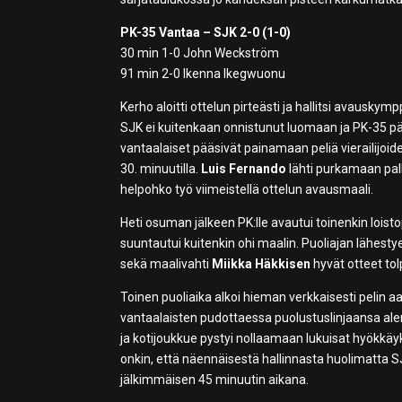
PK-35 Vantaa – SJK 2-0 (1-0)
30 min 1-0 John Weckström
91 min 2-0 Ikenna Ikegwuonu
Kerho aloitti ottelun pirteästi ja hallitsi avauskym
SJK ei kuitenkaan onnistunut luomaan ja PK-35 pääs
vantaalaiset pääsivät painamaan peliä vierailijoide
30. minuutilla.
Luis Fernando
lähti purkamaan pall
helpohko työ viimeistellä ottelun avausmaali.
Heti osuman jälkeen PK:lle avautui toinenkin loist
suuntautui kuitenkin ohi maalin. Puoliajan lähest
sekä maalivahti
Miikka Häkkisen
hyvät otteet tol
Toinen puoliaika alkoi hieman verkkaisesti pelin aalt
vantaalaisten pudottaessa puolustuslinjaansa ale
ja kotijoukkue pystyi nollaamaan lukuisat hyökkäyk
onkin, että näennäisestä hallinnasta huolimatta 
jälkimmäisen 45 minuutin aikana.