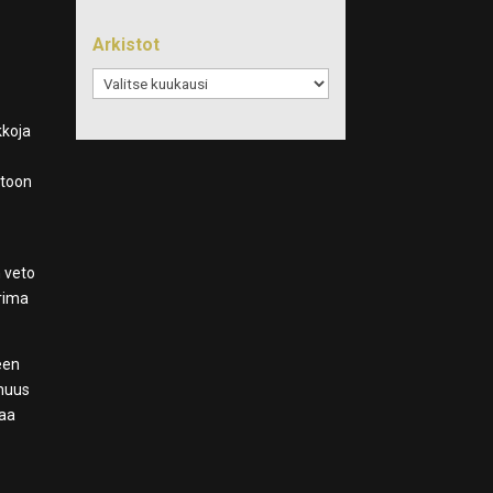
Arkistot
Arkistot
kkoja
htoon
n veto
ärima
leen
omuus
vaa