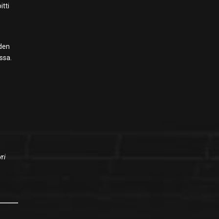
itti
hden
ssa.
ri