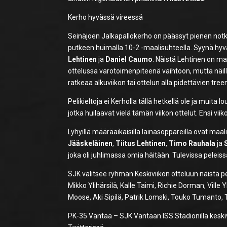
Kerho hyvässä vireessä
Seinäjoen Jalkapallokerho on päässyt pienen notk
putkeen huimalla 10-2 -maalisuhteella. Syynä hyvä
Lehtinen
ja
Daniel Caumo
. Näistä Lehtinen on m
ottelussa varotoimenpiteenä vaihtoon, mutta näi
ratkeaa alkuviikon tai ottelun alla pidettävien tre
Pelikieltoja ei Kerholla tällä hetkellä ole ja muit
jotka huilaavat vielä tämän viikon ottelut. Ensi vii
Lyhyillä määräaikaisilla lainasoppareilla ovat maal
Jääskeläinen
,
Tiitus Lehtinen
,
Timo Rauhala
ja
joka oli juhlimassa omia häitään. Tulevissa peleis
SJK valitsee ryhmän Keskiviikon otteluun näistä pe
Mikko Ylihärsilä, Kalle Taimi, Richie Dorman, Ville
Moose, Aki Sipilä, Patrik Lomski, Touko Tumanto, 
PK-35 Vantaa – SJK Vantaan ISS Stadionilla keskiv