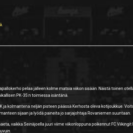
tä
.
kapallokerho pelaa jälleen kolme matsia viikon sisään. Näistä toinen otel
ikallisen PK-35:n toimiessa isäntänä.
 ja kolmantena neljän pisteen päässä Kerhosta oleva kotijoukkue. Voito
lmanteen sijaan ja lyödä paineita jo sarjajohtaja Rovaniemen suuntaan.
aeta, vaikka Seinäjoella juuri viime viikonloppuna poikennut FC Viikingit
uvuin.