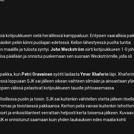
ppiä kotijoukkueen vielä heräillessä kamppailuun. Erityisen vaarallisia pai
ikin peliin kiinni puoliajan edetessä. Kellon lähestyessä puolta tuntia
n maalille ja tulosta syntyi.
John Weckström
siirti kotijoukkueen 1-0 jo
oa päällään ja onnistui puskemaan sen suoraan Weckströmille, jolla oli
opaikka, kun
Petri Oravainen
syötti laidasta
Ymer Xhaferin
läpi. Xhaferi
yessä loppuaan SJK sai jälleen oikean vaihteen silmään ja ainoastaan yl
ppien välissä pelastivat kotijoukkueen tauolle johtoasemassa.
oillessa puolin ja toisin. SJK sai kuitenkin vähitellen otetta jälleen itsel
mmas ja tiivistäessä pakkaansa. Kerhon peliä vaivasi kuitenkin tehott
set ja erikoistilanteet verrattain helposti kerta toisensa jälkeen. Kuvaa
SJK ei onnistunut saamaan kuin yhden laukauksen edes maalia kohti