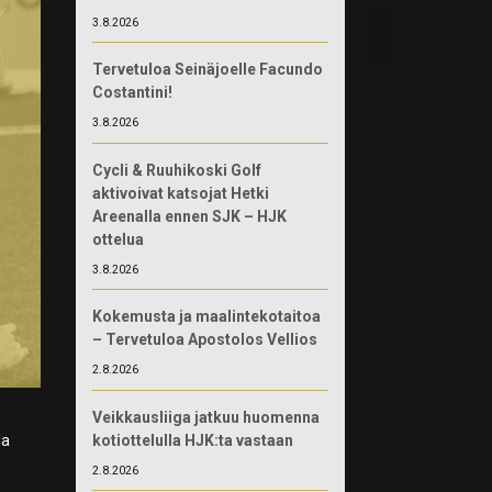
3.8.2026
Tervetuloa Seinäjoelle Facundo
Costantini!
3.8.2026
Cycli & Ruuhikoski Golf
aktivoivat katsojat Hetki
Areenalla ennen SJK – HJK
ottelua
3.8.2026
Kokemusta ja maalintekotaitoa
– Tervetuloa Apostolos Vellios
2.8.2026
Veikkausliiga jatkuu huomenna
kotiottelulla HJK:ta vastaan
la
2.8.2026