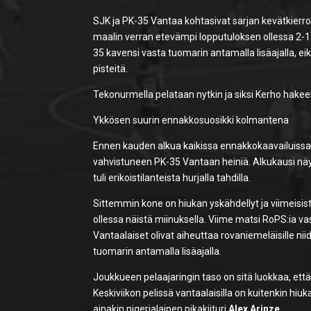
SJK ja PK-35 Vantaa kohtasivat sarjan kevätkierrok
maalin verran etevämpi lopputuloksen ollessa 2-1.
35 kavensi vasta tuomarin antamalla lisäajalla, eik
pisteitä.
Tekonurmella pelataan nytkin ja siksi Kerho hakee
Ykkösen suurin ennakkosuosikki kolmantena
Ennen kauden alkua kaikissa ennakkokaavailuissa 
vahvistuneen PK-35 Vantaan heiniä. Alkukausi näyt
tuli erikoistilanteista hurjalla tahdilla.
Sittemmin kone on hiukan yskähdellyt ja viimeisist
ollessa näistä miinuksella. Viime matsi RoPS:ia vas
Vantaalaiset olivat aiheuttaa rovaniemeläisille 
tuomarin antamalla lisäajalla.
Joukkueen pelaajaringin taso on sitä luokkaa, ett
Keskiviikon pelissä vantaalaisilla on kuitenkin hiu
ainakin nigerialainen pikakiituri
Alex Arinze
.