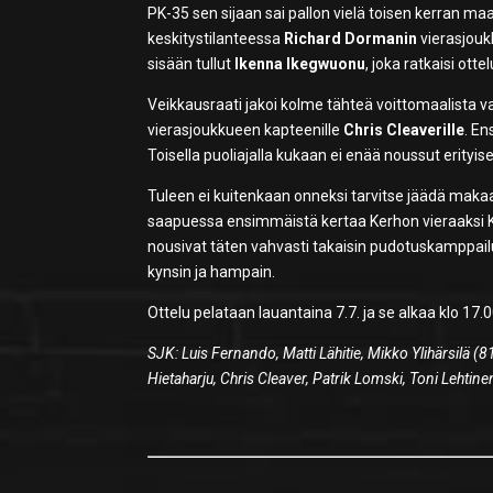
PK-35 sen sijaan sai pallon vielä toisen kerran maali
keskitystilanteessa
Richard Dormanin
vierasjouk
sisään tullut
Ikenna Ikegwuonu
, joka ratkaisi ott
Veikkausraati jakoi kolme tähteä voittomaalista v
vierasjoukkueen kapteenille
Chris Cleaverille
. E
Toisella puoliajalla kukaan ei enää noussut erityis
Tuleen ei kuitenkaan onneksi tarvitse jäädä maka
saapuessa ensimmäistä kertaa Kerhon vieraaksi Ke
nousivat täten vahvasti takaisin pudotuskamppail
kynsin ja hampain.
Ottelu pelataan lauantaina 7.7. ja se alkaa klo 17.0
SJK: Luis Fernando, Matti Lähitie, Mikko Ylihärsilä (8
Hietaharju, Chris Cleaver, Patrik Lomski, Toni Lehti