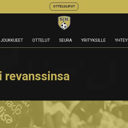
OTTELULIPUT
JOUKKUEET
OTTELUT
SEURA
YRITYKSILLE
YHTEY
i revanssinsa