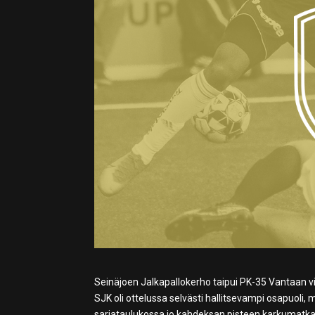
Seinäjoen Jalkapallokerho taipui PK-35 Vantaan vi
SJK oli ottelussa selvästi hallitsevampi osapuoli
sarjataulukossa jo kahdeksan pisteen karkumatkal