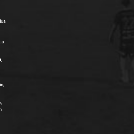
elua
 ja
i
,
ie
,
e,
in