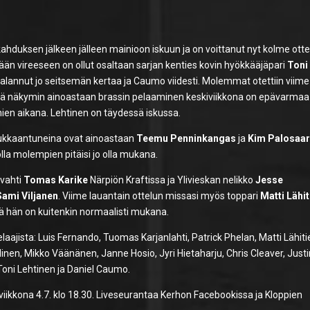
ahduksen jälkeen jälleen mainioon iskuun ja on voittanut nyt kolme ott
än vireeseen on ollut osaltaan sarjan kenties kovin hyökkääjäpari
Toni
aalannut jo seitsemän kertaa ja Caumo viidesti. Molemmat otettiin viime
llä näkymin ainoastaan brassin pelaaminen keskiviikkona on epävarmaa
enien aikana. Lehtinen on täydessä iskussa.
a loukkaantuneina ovat ainoastaan
Teemu Penninkangas
ja
Kim Palosaar
kolla molempien pitäisi jo olla mukana.
ivahti
Tomas Karike
Närpiön Kraftissa ja Ylivieskan nelikko
Jesse
Sami Viljanen
. Viime lauantain ottelun missasi myös toppari
Matti Lähit
sä hän on kuitenkin normaalisti mukana.
laajista: Luis Fernando, Tuomas Karjanlahti, Patrick Phelan, Matti Lähiti
 Ylinen, Mikko Väänänen, Janne Hosio, Jyri Hietaharju, Chris Cleaver, Just
Toni Lehtinen ja Daniel Caumo.
iikkona 4.7. klo 18.30. Liveseurantaa Kerhon Facebookissa ja Kloppien