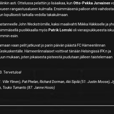
inkin asti. Ottelussa pelattiin jo lisäaikaa, kun
Otto-Pekka Jurvainen
vo
kueen rangaistusalueen kulmalla. Ensimmäisenä palloon ehti vaihdosta
elun lopullisesti tarkalla vedolla takakulmaan.
astanneelle John Weckströmille, kaksi maalivahti Miikka Häkkiselle ja y
nsimmäisellä puolikkaalla myös
Patrik Lomski
oli vierasjoukkueesta isku
emmin esiin.
amaan vaan pelit jatkuvat jo parin päivän päästä FC Hämeenlinnan
skuskentälle. Hämeenlinnalaiset voittivat tänään Helsingissä IFK:n ja
uun mukaan, joten jokaisesta pisteestä joudutaan jälleen taistelemaan
0. Tervetuloa!
1. Ville Ylinen), Pat Phelan, Richard Dorman, Aki Sipilä (51. Justin Moose), Jy
nen, Touko Tumanto (87. Janne Hosio)