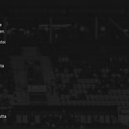
a
en.
toi
stä
utta