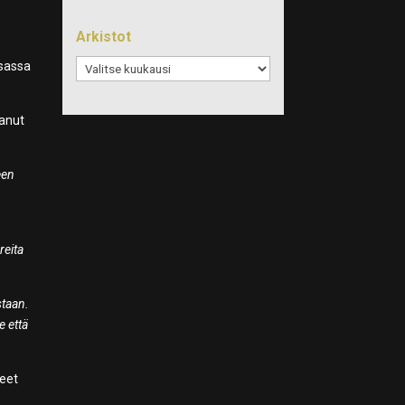
Arkistot
Arkistot
asassa
tanut
een
reita
staan.
e että
leet