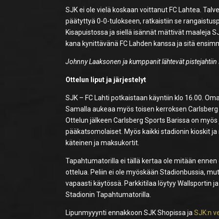
SJK ei ole vielä koskaan voittanut FC Lahtea. Talvel
päätyttyä 0-0-tulokseen, ratkaistiin se rangaistus
Kisapuistossa ja siellä isännät mättivät maaleja S
kana kynittävänä FC Lahden kanssa ja sitä ensimm
Johnny Laaksonen ja kumppanit lähtevät pistejahtiin 
Ottelun liput ja järjestelyt
SJK – FC Lahti potkaistaan käyntiin klo 16.00. Oma
Samalla aukeaa myös toisen kerroksen Carlsberg Spo
Ottelun jälkeen Carlsberg Sports Barissa on myös 
pääkatsomolaiset. Myös kaikki stadionin kioskit j
käteinen ja maksukortit.
Tapahtumatorilla ei tällä kertaa ole mitään enne
ottelua. Peliin ei ole myöskään Stadionbussia, mutt
vapaasti käytössä. Parkkitilaa löytyy Wallsportin 
Stadionin Tapahtumatorilla.
Lipunmyyynti ennakkoon SJK Shopissa ja
SJK:n v