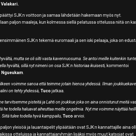
 Valakari.
a päättyi SJK:n voittoon ja samaa lähdetään hakemaan myös nyt.
laan paljon maaleja, kun kolmessa siellä pelatussa ottelussa niitä on k
en ensimmäinen SJK:n tekemä euromaali ja sen iski pelaaja, joka on edus
an hyvältä, mutta se oli silti vasta kavennuosuma. Se antoi meille kuitenkin tunt
la hyvältä, sillä nyt nimeni on osa SJK:n historiaa ikuisesti,
kommentoi
co Ngueukam
.
in jälkeen voimme sanoa että teimme jotain hienoa yhdessä. Ilman joukkuekave
alini on tehty yhdessä
,
Tuco
jatkaa.
 me tarvitsemme pisteitä ja Lahti on joukkue joka on aina onnistunut meitä va
ttä he todella haluavat aiheuttaa meille ongelmia. Nyt me voimme näyttää heill
iitä tulee todella hyvä kamppailu
,
Tuco
arvioi.
ljon yleisöä ja lauantaipelit ylipäätään ovat SJK:n kannattajille aina ol
kaikissa otteluissa ja kannattajaryhmän lisäksi myös muut katsojat ovat