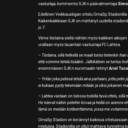
vastustaja
, kommentoi SJK:n päävalmentaja
Simo
Edellinen Veikkausliigan ottelu OmaSp Stadionill
Kaikenkaikkiaan SJK on mättänyt uudella stadionil
jo 7.
Viime tiistaina siellä nähtiin myös kaikkien aikoj
urallaan myös lauantain vastustaja FC Lahtea.
–
Tiistaina, sillä hetkellä se maali tuntui tietenkin ih
että voimme tehdä lisääkin. Jälkikäteen se tuntuu todel
ensimmäisen SJK:n euromaalin tehnyt
Ariel Tu
–
Yritän joka pelissä tehdä aina parhaani, jotta pel
ei kukaan pysty tekemään mitään ja siksi jokainen ma
–
Lahtea vastaan on tulossa todella hyvä ottelu, sillä
He tulevat näihin peleihin kovaa ja heillä on asenne e
tämä on meidän kotikenttämme, jossa me voitamme. S
OmaSp Stadion on kerännyt kaikissa otteluissaan pa
mieluisia. Stadionilla on ollut mahtava tunnelma 