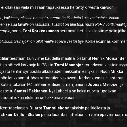
 ei ollakaan vielä missään tapauksessa heitetty kirvestä kaivoon.
ste, kaikissa peleissä on saatu enemmän tilanteita kuin vastustaja. Vähän
än se sillä tavalla on raskasta. Tilastot on tilastoja, mutta RoPS voitti maalit j
sempia
, sanoi
Toni Korkeakunnas
seuransa nettisivuilla viime pelin jälke
llisuus. Seinäjoki on ollut meille sopiva vastustaja
, Korkeakunnas kommen
tilanteestaan, kun viime kaudella maalilla loistanut
Henrik Moisander
ttiin pätevä korvaaja KuPS:sta
Tomi Maanojan
muodossa. Jostain syy
jasta tehtiin syntipukki alkukauden heikkoihin esityksiin. Nuori
Miikka
 hän loukkaantui lähes samantien vakavasti. Korkeakunnas ei antanut
 kutsui takaisin FC Lahteen entisen oman juniorin
Joonas Merosen
ja
nostettu
Santeri Pakkanen
. Nyt Lahdella on kaksi nuorta lupaavaa
muualle, kun elokuun siirtoikkuna aukeaa.
kikenttäpelaajan,
Duarte Tammilehdon
takaisin pelikiellosta ja
ostikan
.
Drillon Shalan
paluu lauantain otteluun on vielä epävarmaa, m