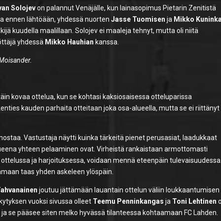
van Solojev
on palannut Venäjälle, kun lainasopimus Pietarin Zenitistä
ajia ennen lähtöään, yhdessä nuorten
Jasse Tuomisen
ja
Mikko Kunink
ä kuudella maalillaan. Solojev ei maaleja tehnyt, mutta oli niitä
yöttäjä yhdessä
Mikko Hauhian
kanssa.
 Moisander.
täin kovaa ottelua, kun se kohtasi kaksiosaisessa otteluparissa
enties kauden parhaita otteitaan joka osa-alueella, mutta se ei riittänyt
nostaa. Vastustaja näytti kuinka tärkeitä pienet perusasiat, laadukkaat
ukkueena yhteen pelaaminen ovat. Virheistä rankaistaan armottomasti
a ottelussa ja harjoituksessa, voidaan mennä eteenpäin tulevaisuudessa
tamaan taas yhden askeleen ylöspäin.
ahvanainen
joutuu jättämään lauantain ottelun väliin loukkaantumisen
rkytyksen vuoksi sivussa olleet
Teemu Penninkangas
ja
Toni Lehtinen
o
 ole ja se pääsee siten melko hyvässä tilanteessa kohtaamaan FC Lahden.