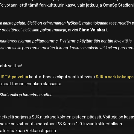
Toivotaan, että tämä fanikulttuurin kasvu vain jatkuu ja OmaSp Stadion
 alusta pelata. Siellä on erinomainen hyökätä, mutta toisaalta taas meidän p
äästäneet siellä liian paljon maaleja
, arvioi
Simo Valakari.
uuttaneet hieman pelitapaamme. Pystymme käyttämään kentän leveyttä ja
sö on siellä paremmin meidän tukena, koska he näkekevät kaiken paremmi
hti voittoa!
s
ISTV-palvelun
kautta. Ennakkoliput saat kätevästi
SJK:n verkkokaupa
istä saat tämän ennakon alaosasta.
adionilla ja tunnelmaa riittää.
ä hetkellä sarjassa SJK:n takana kolmen pisteen päässä. Voittoja on kas
ussa se on voittanut ainoastaan PS Kemin 1-0-luvuin kotikentällään.
ella kertaakaan Vekkausliigassa.