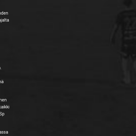
n
ahden
jalta
.
nä
nnen
kaikki
aSp
dassa