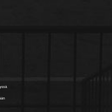
yssä.
dään