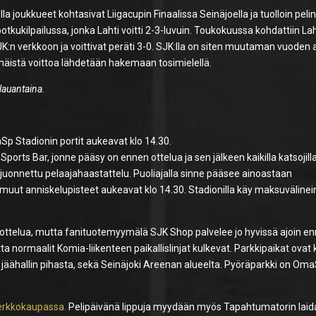
la joukkueet kohtasivat Liigacupin Finaalissa Seinäjoella ja tuolloin peli
potkukilpailussa, jonka Lahti voitti 2-3-luvuin. Toukokuussa kohdattiin L
JK:n verkkoon ja voittivat peräti 3-0. SJK:lla on siten muutaman vuoden a
äistä voittoa lähdetään hakemaan tosimielellä.
lauantaina.
Sp Stadionin portit aukeavat klo 14.30.
rts Bar, jonne pääsy on ennen ottelua ja sen jälkeen kaikilla katsojilla
juonnettu pelaajahaastattelu. Puoliajalla sinne pääsee ainoastaan
a muut anniskelupisteet aukeavat klo 14.30. Stadionilla käy maksuvälinei
n ottelua, mutta fanituotemyymälä SJK Shop palvelee jo hyvissä ajoin e
a normaalit Komia-liikenteen paikallislinjat kulkevat. Parkkipaikat ovat 
ja jäähallin pihasta, sekä Seinäjoki Areenan alueelta. Pyöräparkki on Om
erkkokaupassa.
Pelipäivänä lippuja myydään myös Tapahtumatorin lai