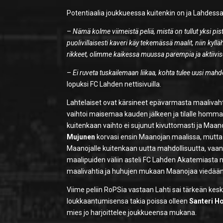
Potentiaalia joukkueessa kuitenkin on ja Lahdessa
–
Nämä kolme viimeistä peliä, mistä on tullut yksi pi
puolivillaisesti kaveri käy tekemässä maalit, niin kylläh
rikkeet, olimme kaikessa muussa parempia ja aktiivi
–
Ei ruveta tuskailemaan liikaa, kohta tulee uusi mahdo
lopuksi FC Lahden nettisivuilla.
Lahtelaiset ovat kärsineet epävarmasta maalivahti
vaihtoi maisemaa kauden jälkeen ja tilalle homma
kuitenkaan vaihto ei sujunut kivuttomasti ja Maano
Mujunen
korvasi ensin Maanojan maalissa, mutta
Maanojalle kuitenkaan uutta mahdollisuutta, vaan
maalipuiden väliin asteli FC Lahden Akatemiasta 
maalivahtia ja huhujen mukaan Maanojaa viedään 
Viime peliin RoPSia vastaan Lahti sai tärkeän kes
loukkaantumisensa takia poissa olleen
Santeri H
mies jo harjoittelee joukkueensa mukana.