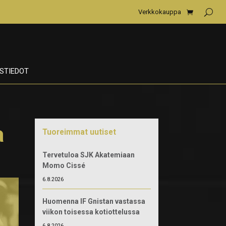
Verkkokauppa
STIEDOT
a
Tuoreimmat uutiset
Tervetuloa SJK Akatemiaan
Momo Cissé
6.8.2026
Huomenna IF Gnistan vastassa
viikon toisessa kotiottelussa
6.8.2026