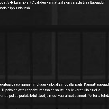
 ovat 5 � kalliimpia. FC Lahden kannattajille on varattu tilaa Itäpäädyn
nnakkolippulinkkinsä.
eroituja pääsylippujen mukaan kaikkialla muualla, paitsi Kannattajapääd
akointi ottelutapahtumassa on sallittua sille varatuilla alueilla.
ot, pullot, purkit, ilotulitteet ja muut vaaralliset esineet. Porteilla teh