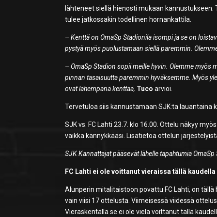
lähteneet siellä hienosti mukaan kannustukseen. 
tulee jatkossakin todellinen hornankattila.
–
Kenttä on OmaSp Stadionila isompi ja se on loistava
pystyä myös puolustamaan siellä paremmin. Olemme p
–
OmaSp Stadion sopii meille hyvin. Olemme myös m
pinnan tasaisuutta paremmin hyväksemme. Myös ylei
ovat lähempänä kenttää,
Tuco
arvioi.
Tervetuloa siis kannustamaan SJK:ta lauantaina ko
SJK vs. FC Lahti 23.7. klo 16.00. Ottelu näkyy myö
vaikka kännykkääsi. Lisätietoa ottelun järjestely
SJK Kannattajat pääsevät lähelle tapahtumia OmaSp St
FC Lahti ei ole voittanut vieraissa tällä kaudella
Alunperin mitalitaistoon povattu FC Lahti, on täll
vain viisi 17 ottelusta. Viimeisessä viidessä ottel
Vieraskentällä se ei ole vielä voittanut tällä kaud