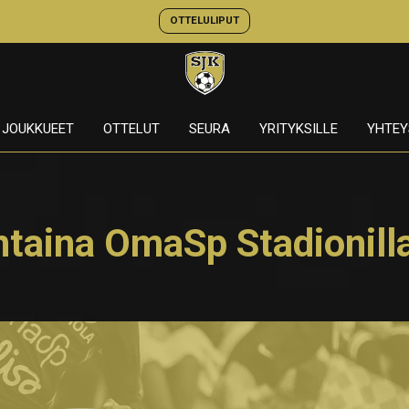
OTTELULIPUT
JOUKKUEET
OTTELUT
SEURA
YRITYKSILLE
YHTEY
antaina OmaSp Stadionill