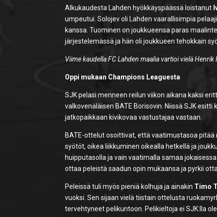
Alkukaudesta Lahden hyökkäyspäässä loistanut
I
umpeutui. Solojev oli Lahden vaarallisimpia pela
kanssa. Tuominen on joukkueensa paras maalintekij
järjestelemässä ja hän oli joukkueen tehokkain s
Viime kaudella FC Lahden maalia vartioi vielä Henrik
Oppi mukaan Champions Leaguesta
SJK pelasi menneen reilun viikon aikana kaksi erit
valkovenäläisen BATE Borisovin. Niissä SJK esitti k
jatkopaikkaan kivikovaa vastustajaa vastaan.
BATE-ottelut osoittivat, että vaatimustasoa pitää 
syötöt, oikea liikkuminen oikealla hetkellä ja jo
huipputasolla ja vain vaatimalla samaa jokaisess
ottaa peleistä saadun opin mukaansa ja pyrkii ot
Peleissä tuli myös pieniä kolhuja ja ainakin
Timo T
vuoksi. Sen sijaan vielä tiistain ottelusta ruokamy
tervehtyneet pelikuntoon. Pelikieltoja ei SJK:lla