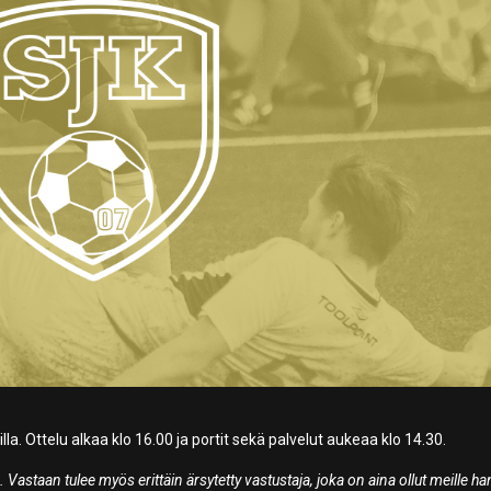
 Ottelu alkaa klo 16.00 ja portit sekä palvelut aukeaa klo 14.30.
staan tulee myös erittäin ärsytetty vastustaja, joka on aina ollut meille ha