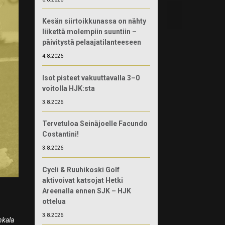
Kesän siirtoikkunassa on nähty
liikettä molempiin suuntiin –
päivitystä pelaajatilanteeseen
4.8.2026
Isot pisteet vakuuttavalla 3–0
voitolla HJK:sta
3.8.2026
Tervetuloa Seinäjoelle Facundo
Costantini!
3.8.2026
Cycli & Ruuhikoski Golf
aktivoivat katsojat Hetki
Areenalla ennen SJK – HJK
ottelua
3.8.2026
nkala