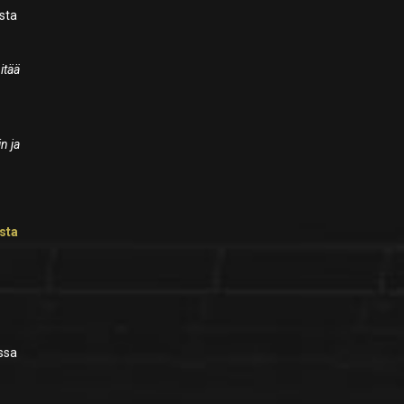
ista
itää
n ja
sta
assa