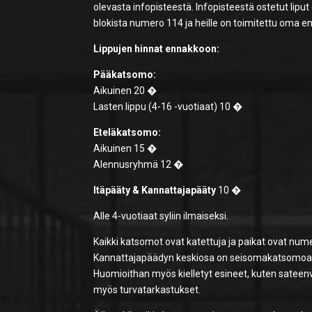
olevasta infopisteestä. Infopisteestä ostetut liput
blokista numero 114 ja heille on toimitettu oma e
Lippujen hinnat ennakkoon:
Pääkatsomo:
Aikuinen 20 �
Lasten lippu (4-16 -vuotiaat) 10 �
Eteläkatsomo:
Aikuinen 15 �
Alennusryhmä 12 �
Itäpääty & Kannattajapääty
10 �
Alle 4-vuotiaat syliin ilmaiseksi.
Kaikki katsomot ovat katettuja ja paikat ovat num
Kannattajapäädyn keskiosa on seisomakatsomoa. Tup
Huomioithan myös kielletyt esineet, kuten sateenvarj
myös turvatarkastukset.