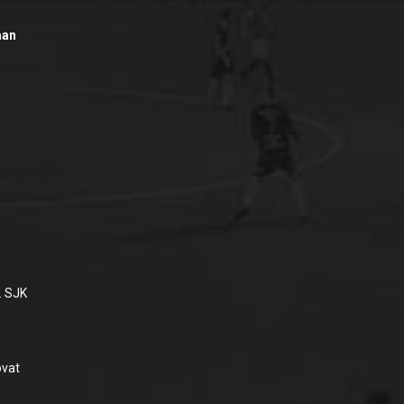
aan
. SJK
vat