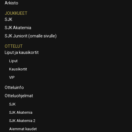
Arkisto
JOUKKUEET
SJK
SJK Akatemia
SJK Juniorit (omalle sivulle)
OTTELUT
Liput ja kausikortit
Liput
Kausikortit
VIP
Otteluinfo
Otteluohjelmat
SJK
SJK Akatemia
SJK Akatemia 2
Aiemmat kaudet