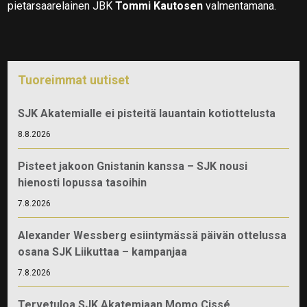
pietarsaarelainen JBK
Tommi Kautosen
valmentamana.
Tuoreimmat uutiset
SJK Akatemialle ei pisteitä lauantain kotiottelusta
8.8.2026
Pisteet jakoon Gnistanin kanssa – SJK nousi
hienosti lopussa tasoihin
7.8.2026
Alexander Wessberg esiintymässä päivän ottelussa
osana SJK Liikuttaa – kampanjaa
7.8.2026
Tervetuloa SJK Akatemiaan Momo Cissé