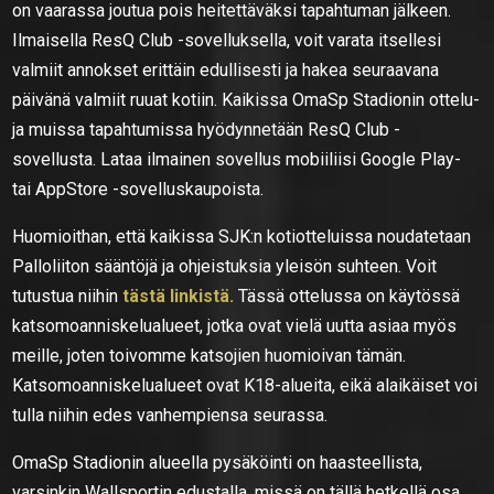
on vaarassa joutua pois heitettäväksi tapahtuman jälkeen.
Ilmaisella ResQ Club -sovelluksella, voit varata itsellesi
valmiit annokset erittäin edullisesti ja hakea seuraavana
päivänä valmiit ruuat kotiin. Kaikissa OmaSp Stadionin ottelu-
ja muissa tapahtumissa hyödynnetään ResQ Club -
sovellusta. Lataa ilmainen sovellus mobiiliisi Google Play-
tai AppStore -sovelluskaupoista.
Huomioithan, että kaikissa SJK:n kotiotteluissa noudatetaan
Palloliiton sääntöjä ja ohjeistuksia yleisön suhteen. Voit
tutustua niihin
tästä linkistä.
Tässä ottelussa on käytössä
katsomoanniskelualueet, jotka ovat vielä uutta asiaa myös
meille, joten toivomme katsojien huomioivan tämän.
Katsomoanniskelualueet ovat K18-alueita, eikä alaikäiset voi
tulla niihin edes vanhempiensa seurassa.
OmaSp Stadionin alueella pysäköinti on haasteellista,
varsinkin Wallsportin edustalla, missä on tällä hetkellä osa