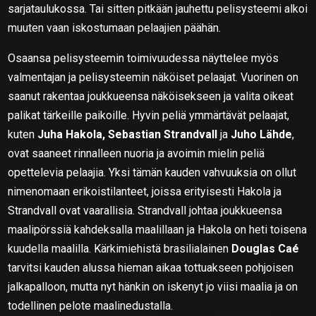
sarjataulukossa. Tai sitten pitkään jauhettu pelisysteemi alkoi
muuten vaan iskostumaan pelaajien päähän.
Osaansa pelisysteemin toimivuudessa näyttelee myös
valmentajan ja pelisysteemin näköiset pelaajat. Vuorinen on
saanut rakentaa joukkueensa näköisekseen ja valita oikeat
palikat tärkeille paikoille. Hyvin peliä ymmärtävät pelaajat,
kuten
Juha Hakola, Sebastian Strandvall
ja
Juho Lähde
,
ovat saaneet rinnalleen nuoria ja avoimin mielin peliä
opettelevia pelaajia. Yksi tämän kauden vahvuuksia on ollut
nimenomaan erikoistilanteet, joissa erityisesti Hakola ja
Strandvall ovat vaarallisia. Strandvall johtaa joukkueensa
maalipörssiä kahdeksalla maalillaan ja Hakola on heti toisena
kuudella maalilla. Kärkimiehistä brasilialainen
Douglas Caé
tarvitsi kauden alussa hieman aikaa tottuakseen pohjoisen
jalkapalloon, mutta nyt hänkin on iskenyt jo viisi maalia ja on
todellinen pelote maalinedustalla.