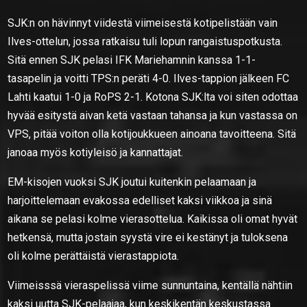
SJK:n on hävinnyt viidestä viimeisestä kotipelistään vain
Ilves-ottelun, jossa ratkaisu tuli lopun rangaistuspotkusta.
Sitä ennen SJK pelasi IFK Mariehamnin kanssa 1-1-
tasapelin ja voitti TPS:n peräti 4-0. Ilves-tappion jälkeen FC
Lahti kaatui 1-0 ja RoPS 2-1. Kotona SJK:lta voi siten odottaa
hyvää esitystä aivan ketä vastaan tahansa ja kun vastassa on
VPS, pitää voiton olla kotijoukkueen ainoana tavoitteena. Sitä
janoaa myös kotiyleisö ja kannattajat.
EM-kisojen vuoksi SJK joutui kuitenkin pelaamaan ja
harjoittelemaan evakossa edelliset kaksi viikkoa ja sinä
aikana se pelasi kolme vierasottelua. Kaikissa oli omat hyvät
hetkensä, mutta jostain syystä vire ei kestänyt ja tuloksena
oli kolme perättäistä vierastappiota.
Viimeisssä vieraspelissä viime sunnuntaina, kentällä nähtiin
kaksi uutta SJK-pelaajaa, kun keskikentän keskustassa