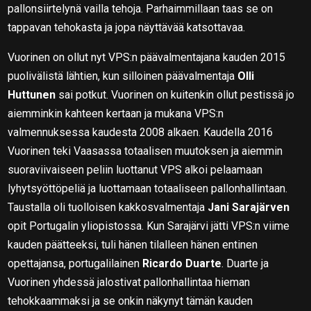
pallonsiirtelynä vailla tehoja. Parhaimmillaan taas se on
tappavan tehokasta ja jopa näyttävää katsottavaa.
Vuorinen on ollut nyt VPS:n päävalmentajana kauden 2015
puolivälistä lähtien, kun silloinen päävalmentaja
Olli
Huttunen
sai potkut. Vuorinen on kuitenkin ollut pestissä jo
aiemminkin kahteen kertaan ja mukana VPS:n
valmennuksessa kaudesta 2008 alkaen. Kaudella 2016
Vuorinen teki Vaasassa totaalisen muutoksen ja aiemmin
suoraviivaiseen peliin luottanut VPS alkoi pelaamaan
lyhytsyöttöpeliä ja luottamaan totaaliseen pallonhallintaan.
Taustalla oli tuolloisen kakkosvalmentaja
Jani Sarajärven
opit Portugalin yliopistossa. Kun Sarajärvi jätti VPS:n viime
kauden päätteeksi, tuli hänen tilalleen hänen entinen
opettajansa, portugalilainen
Ricardo Duarte
. Duarte ja
Vuorinen yhdessä jalostivat pallonhallintaa hieman
tehokkaammaksi ja se onkin näkynyt tämän kauden