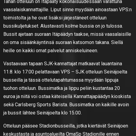
Tähän otteluun on Itäpääty kokonaisuudessaan varattuna
vaasalaiskannattajille. Liput sinne myydään ainoastaan VPS:n
toimistolta ja he ovat lisäksi järjestäneet otteluun
bussikuljetukset. Alustavasti kolme bussia on jo tulossa.
Bussit ajetaan suoraan Itäpäädyn taakse, missä vaasalaisille
on oma sisäänkäyntinsä suoraan katsomon takana. Siellä
heille on kaikki omat palvelut anniskeluineen.
Vastaavaan tapaan SJK-kannattajat matkaavat lauantaina
11.8. klo 17:00 pelattavaan VPS – SJK otteluun Seinäjoelta
busseilla ja tässä ottelutapahtumassa myydään lippuja
tuohon otteluun. Bussimatka ja lippu peliin kustantaa 20
euroa ja niitä voi ostaa käteisellä Kannattajapäädyn kioskista
sekä Carlsberg Sports Barista. Bussimatka on kaikille avoin
ja bussit lähtee Seinäjoelta klo 15.00.
Otteluun pääsee Stadionbusseilla, jotka kiertävät Seinäjoen
keskustasta ja asuntoalueilta OmaSp Stadionille ennen