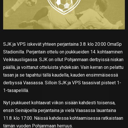
SJK ja VPS iskevät yhteen perjantaina 3.8. klo 20:00 OmaSp
Stadionilla. Perjantain ottelu on joukkueiden 14. kohtaaminen
Veikkausliigassa. SJK on ollut Pohjanmaan derbyissä niskan
päällä, ja voittanut otteluista yhdeksän. Vain kerran on pelattu
tasan ja se tapahtui tällä kaudella, kauden ensimmäisessä
derbyssä Vaasassa. Silloin SJK ja VPS tasasivat pisteet 1-
1-tasapelillä.
Nyt joukkueet kohtaavat viikon sisään kahdesti toisensa,
ensin Seinäjoella perjantaina ja vielä Vaasassa lauantaina
11.8. klo 17:00. Näissä kahdessa kohtaamisessa ratkaistaan
tämän vuoden Pohjanmaan herruus.