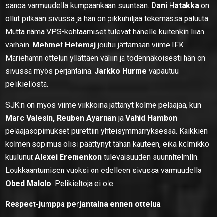
sanoa varmuudella kumpaankaan suuntaan.
Dani Hatakka
on
ollut pitkään sivussa ja hän on pikkuhiljaa tekemässä paluuta.
Mutta nämä VPS-kohtaamiset tulevat hänelle kuitenkin liian
varhain.
Mehmet Hetemaj
joutui jättämään viime IFK
Mariehamn ottelun yllättäen väliin ja todennäköisesti hän on
sivussa myös perjantaina.
Jarkko Hurme
vapautuu
pelikiellosta.
SJK:n on myös viime viikkoina jättänyt kolme pelaajaa, kun
Marc Valesin, Reuben Ayarnan
ja
Vahid Hambon
pelaajasopimukset purettiin yhteisymmärryksessä. Kaikkien
kolmen sopimus olisi päättynyt tähän kauteen, eikä kolmikko
kuulunut
Alexei Eremenkon
tulevaisuuden suunnitelmiin.
Loukkaantumisen vuoksi on edelleen sivussa varmuudella
Obed Malolo
. Pelikieltoja ei ole.
Respect-jumppa perjantaina ennen ottelua