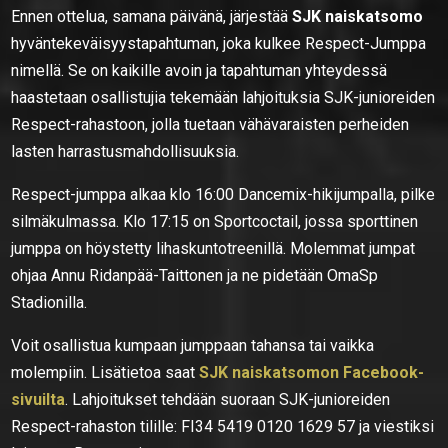
Ennen ottelua, samana päivänä, järjestää
SJK naiskatsomo
hyväntekeväisyystapahtuman, joka kulkee Respect-Jumppa
nimellä. Se on kaikille avoin ja tapahtuman yhteydessä
haastetaan osallistujia tekemään lahjoituksia SJK-junioreiden
Respect-rahastoon, jolla tuetaan vähävaraisten perheiden
lasten harrastusmahdollisuuksia.
Respect-jumppa alkaa klo 16:00 Dancemix-hikijumpalla, pilke
silmäkulmassa. Klo 17:15 on Sportcoctail, jossa sporttinen
jumppa on höystetty lihaskuntotreenillä. Molemmat jumpat
ohjaa Annu Ridanpää-Taittonen ja ne pidetään OmaSp
Stadionilla.
Voit osallistua kumpaan jumppaan tahansa tai vaikka
molempiin. Lisätietoa saat
SJK naiskatsomon Facebook-
sivuilta
. Lahjoitukset tehdään suoraan SJK-junioreiden
Respect-rahaston tilille: FI34 5419 0120 1629 57 ja viestiksi