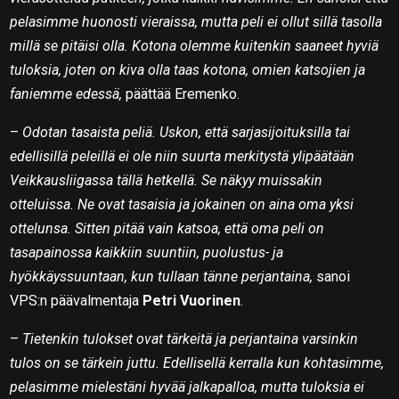
pelasimme huonosti vieraissa, mutta peli ei ollut sillä tasolla
millä se pitäisi olla. Kotona olemme kuitenkin saaneet hyviä
tuloksia, joten on kiva olla taas kotona, omien katsojien ja
faniemme edessä,
päättää Eremenko.
–
Odotan tasaista peliä. Uskon, että sarjasijoituksilla tai
edellisillä peleillä ei ole niin suurta merkitystä ylipäätään
Veikkausliigassa tällä hetkellä. Se näkyy muissakin
otteluissa. Ne ovat tasaisia ja jokainen on aina oma yksi
ottelunsa. Sitten pitää vain katsoa, että oma peli on
tasapainossa kaikkiin suuntiin, puolustus- ja
hyökkäyssuuntaan, kun tullaan tänne perjantaina,
sanoi
VPS:n päävalmentaja
Petri Vuorinen
.
–
Tietenkin tulokset ovat tärkeitä ja perjantaina varsinkin
tulos on se tärkein juttu. Edellisellä kerralla kun kohtasimme,
pelasimme mielestäni hyvää jalkapalloa, mutta tuloksia ei