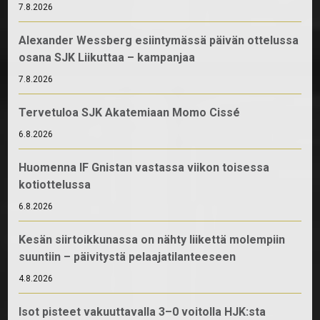
7.8.2026
Alexander Wessberg esiintymässä päivän ottelussa
osana SJK Liikuttaa – kampanjaa
7.8.2026
Tervetuloa SJK Akatemiaan Momo Cissé
6.8.2026
Huomenna IF Gnistan vastassa viikon toisessa
kotiottelussa
6.8.2026
Kesän siirtoikkunassa on nähty liikettä molempiin
suuntiin – päivitystä pelaajatilanteeseen
4.8.2026
Isot pisteet vakuuttavalla 3–0 voitolla HJK:sta