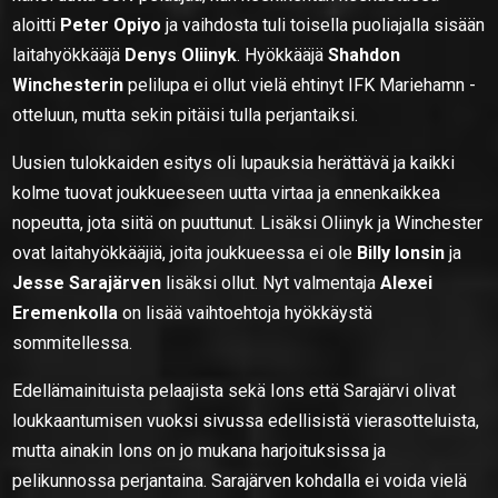
aloitti
Peter Opiyo
ja vaihdosta tuli toisella puoliajalla sisään
laitahyökkääjä
Denys Oliinyk
. Hyökkääjä
Shahdon
Winchesterin
pelilupa ei ollut vielä ehtinyt IFK Mariehamn -
otteluun, mutta sekin pitäisi tulla perjantaiksi.
Uusien tulokkaiden esitys oli lupauksia herättävä ja kaikki
kolme tuovat joukkueeseen uutta virtaa ja ennenkaikkea
nopeutta, jota siitä on puuttunut. Lisäksi Oliinyk ja Winchester
ovat laitahyökkääjiä, joita joukkueessa ei ole
Billy Ionsin
ja
Jesse Sarajärven
lisäksi ollut. Nyt valmentaja
Alexei
Eremenkolla
on lisää vaihtoehtoja hyökkäystä
sommitellessa.
Edellämainituista pelaajista sekä Ions että Sarajärvi olivat
loukkaantumisen vuoksi sivussa edellisistä vierasotteluista,
mutta ainakin Ions on jo mukana harjoituksissa ja
pelikunnossa perjantaina. Sarajärven kohdalla ei voida vielä