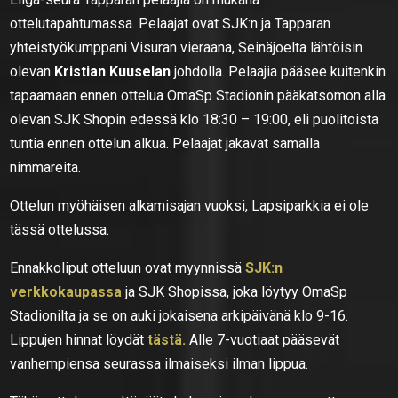
ottelutapahtumassa. Pelaajat ovat SJK:n ja Tapparan
yhteistyökumppani Visuran vieraana, Seinäjoelta lähtöisin
olevan
Kristian Kuuselan
johdolla. Pelaajia pääsee kuitenkin
tapaamaan ennen ottelua OmaSp Stadionin pääkatsomon alla
olevan SJK Shopin edessä klo 18:30 – 19:00, eli puolitoista
tuntia ennen ottelun alkua. Pelaajat jakavat samalla
nimmareita.
Ottelun myöhäisen alkamisajan vuoksi, Lapsiparkkia ei ole
tässä ottelussa.
Ennakkoliput otteluun ovat myynnissä
SJK:n
verkkokaupassa
ja SJK Shopissa, joka löytyy OmaSp
Stadionilta ja se on auki jokaisena arkipäivänä klo 9-16.
Lippujen hinnat löydät
tästä.
Alle 7-vuotiaat pääsevät
vanhempiensa seurassa ilmaiseksi ilman lippua.