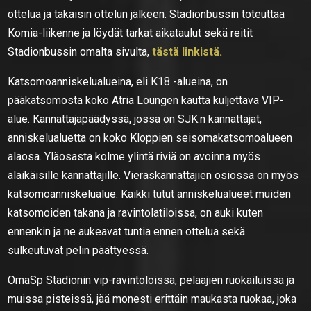
ottelua ja takaisin ottelun jälkeen. Stadionbussin toteuttaa
Komia-liikenne ja löydät tarkat aikataulut sekä reitit
Stadionbussin omalta sivulta,
tästä linkistä.
Katsomoanniskelualueina, eli K18 -alueina, on
pääkatsomosta koko Atria Loungen kautta kuljettava VIP-
alue. Kannattajapäädyssä, jossa on SJK:n kannattajat,
anniskelualuetta on koko Kloppien seisomakatsomoalueen
alaosa. Yläosasta kolme ylintä riviä on avoinna myös
alaikäisille kannattajille. Vieraskannattajien osiossa on myös
katsomoanniskelualue. Kaikki tutut anniskelualueet muiden
katsomoiden takana ja ravintolatiloissa, on auki kuten
ennenkin ja ne aukeavat tuntia ennen ottelua sekä
sulkeutuvat pelin päättyessä.
OmaSp Stadionin vip-ravintoloissa, pelaajien ruokailuissa ja
muissa pisteissä, jää monesti erittäin maukasta ruokaa, joka