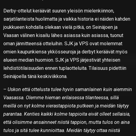
Derby-ottelut keräävät suuren yleisön mielenkiinnon,
sarjatilanteista huolimatta ja vaikka historia ei näiden kahden
joukkueen kohdalla olekaan vielä pitkä, on Seinäjoen ja
Vaasan välinen kisailu lähes asiassa kuin asiassa, tuonut
oman jännitteensä otteluihin. SJK ja VPS ovat molemmat
omien kaupunkiensa ykkösseuroja ja derbyt keräävät myös
alueen median huomion. SJK ja VPS järjestivät yhteisen
lehdistötilaisuuden ennen tuplaotteluita. Tilaisuus pidettiin
Seinäjoella tänä keskiviikkona.
–
Uskon että ottelusta tulee hyvin samanlainen kuin aiemmin
Vaasassa. Olemme hieman erilaisessa tilanteessa, sillä
meillä on nyt kolme vierastappiota putkeen ja meidän täytyy
parantaa. Kenties kaikki kolme tappioita eivät olleet sellaisia,
että olisimme ansainneet niistä tappion, mutta tulos on aina
tulos ja sitä tulee kunnioittaa. Meidän täytyy ottaa niistä