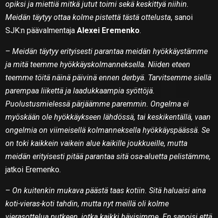
opiksi ja miettiä mitkä jutut toimi sekä keskittyä niihin.
Meidän täytyy ottaa kolme pistettä tästä ottelusta
, sanoi
SJK:n päävalmentaja
Alexei Eremenko
.
–
Meidän täytyy erityisesti parantaa meidän hyökkäystämme
ja mitä teemme hyökkäyskolmanneksella. Niiden eteen
teemme töitä näinä päivinä ennen derbyä. Tarvitsemme siellä
parempaa liikettä ja laadukkaampia syöttöjä.
Puolustusmielessä pärjäämme paremmin. Ongelma ei
myöskään ole hyökkäykseen lähdössä, tai keskikentällä, vaan
ongelmia on viimeisellä kolmanneksella hyökkäyspäässä. Se
on toki kaikkein vaikein alue kaikille joukkueille, mutta
meidän erityisesti pitää parantaa sitä osa-aluetta pelistämme,
jatkoi Eremenko.
–
On kuitenkin mukava päästä taas kotiin. Sitä haluaisi aina
koti-vieras-koti tahdin, mutta nyt meillä oli kolme
vierasottelua putkeen, jotka kaikki hävisimme. En sanoisi että