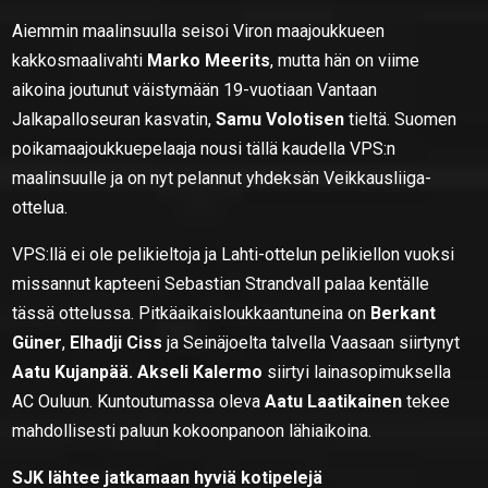
Aiemmin maalinsuulla seisoi Viron maajoukkueen
kakkosmaalivahti
Marko Meerits
, mutta hän on viime
aikoina joutunut väistymään 19-vuotiaan Vantaan
Jalkapalloseuran kasvatin,
Samu Volotisen
tieltä. Suomen
poikamaajoukkuepelaaja nousi tällä kaudella VPS:n
maalinsuulle ja on nyt pelannut yhdeksän Veikkausliiga-
ottelua.
VPS:llä ei ole pelikieltoja ja Lahti-ottelun pelikiellon vuoksi
missannut kapteeni Sebastian Strandvall palaa kentälle
tässä ottelussa. Pitkäaikaisloukkaantuneina on
Berkant
Güner
,
Elhadji Ciss
ja Seinäjoelta talvella Vaasaan siirtynyt
Aatu Kujanpää.
Akseli Kalermo
siirtyi lainasopimuksella
AC Ouluun. Kuntoutumassa oleva
Aatu Laatikainen
tekee
mahdollisesti paluun kokoonpanoon lähiaikoina.
SJK lähtee jatkamaan hyviä kotipelejä