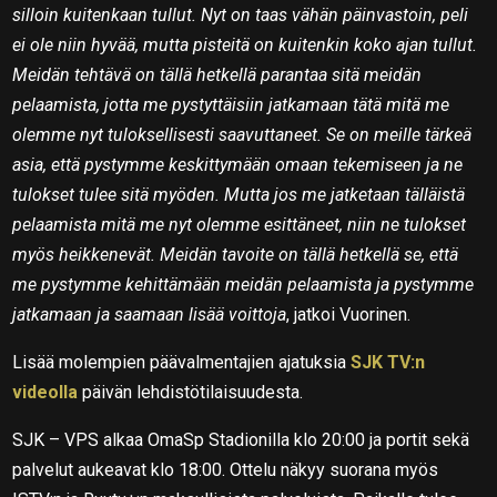
silloin kuitenkaan tullut. Nyt on taas vähän päinvastoin, peli
ei ole niin hyvää, mutta pisteitä on kuitenkin koko ajan tullut.
Meidän tehtävä on tällä hetkellä parantaa sitä meidän
pelaamista, jotta me pystyttäisiin jatkamaan tätä mitä me
olemme nyt tuloksellisesti saavuttaneet. Se on meille tärkeä
asia, että pystymme keskittymään omaan tekemiseen ja ne
tulokset tulee sitä myöden. Mutta jos me jatketaan tälläistä
pelaamista mitä me nyt olemme esittäneet, niin ne tulokset
myös heikkenevät. Meidän tavoite on tällä hetkellä se, että
me pystymme kehittämään meidän pelaamista ja pystymme
jatkamaan ja saamaan lisää voittoja
, jatkoi Vuorinen.
Lisää molempien päävalmentajien ajatuksia
SJK TV:n
videolla
päivän lehdistötilaisuudesta.
SJK – VPS alkaa OmaSp Stadionilla klo 20:00 ja portit sekä
palvelut aukeavat klo 18:00. Ottelu näkyy suorana myös