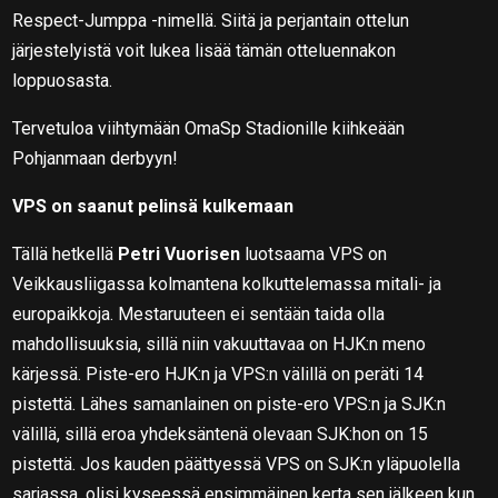
Respect-Jumppa -nimellä. Siitä ja perjantain ottelun
järjestelyistä voit lukea lisää tämän otteluennakon
loppuosasta.
Tervetuloa viihtymään OmaSp Stadionille kiihkeään
Pohjanmaan derbyyn!
VPS on saanut pelinsä kulkemaan
Tällä hetkellä
Petri Vuorisen
luotsaama VPS on
Veikkausliigassa kolmantena kolkuttelemassa mitali- ja
europaikkoja. Mestaruuteen ei sentään taida olla
mahdollisuuksia, sillä niin vakuuttavaa on HJK:n meno
kärjessä. Piste-ero HJK:n ja VPS:n välillä on peräti 14
pistettä. Lähes samanlainen on piste-ero VPS:n ja SJK:n
välillä, sillä eroa yhdeksäntenä olevaan SJK:hon on 15
pistettä. Jos kauden päättyessä VPS on SJK:n yläpuolella
sarjassa, olisi kyseessä ensimmäinen kerta sen jälkeen kun