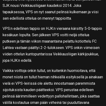
SJK nousi Veikkausliigaan kaudeksi 2014. Joka
tapauksessa, VPS on nyt saanut pelinsä kulkemaan ja viisi
sen edellistä ottelua on mennyt tappioitta.
VPS:n edellinen tappio on HJK:n vieraana kärsitty 5-0-tappio
kesäkuun lopulta. Sen jälkeen VPS voitti neljä ottelua
putkeen ja tämän viikon maanantaina pelattu kotiottelu FC
Lahtea vastaan päättyi 2-2-tulokseen. VPS onkin viimeisen
viiden ottelun kuntopuntarissa Veikkausliigan kärkijoukkue,
jopa HJK:n edellä.
Vaikka voittoja onkin tullut, on kuitenkin huomioitava, että
monet niistä on tullut hieman nihkeällä esityksellä ja ainakaan
vielä ei VPS-leirissä ole alettu innostumaan paremmista
sijoituksista kauden päätteeksi. VPS perustaa edelleen
pelinsä äärimmilleen vedettyyn pallohallintaan, joka saattaa
välillä kostautua oman pään virheinä tai puuduttavana