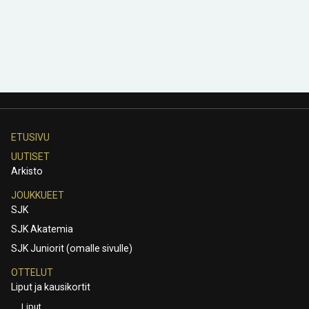
ETUSIVU
UUTISET
Arkisto
JOUKKUEET
SJK
SJK Akatemia
SJK Juniorit (omalle sivulle)
OTTELUT
Liput ja kausikortit
Liput