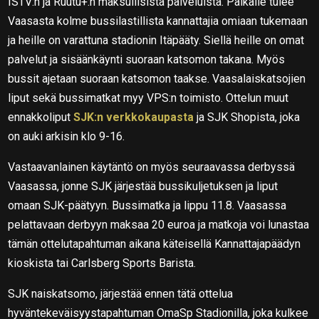
ISTV:n ja Ruutu+:n maksullisista palveluista. Paikalle tulee
Vaasasta kolme bussilastillista kannattajia omiaan tukemaan
ja heille on varattuna stadionin Itäpääty. Siellä heille on omat
palvelut ja sisäänkäynti suoraan katsomon takana. Myös
bussit ajetaan suoraan katsomon taakse. Vaasalaiskatsojien
liput sekä bussimatkat myy VPS:n toimisto. Ottelun muut
ennakkoliput
SJK:n verkkokaupasta
ja SJK Shopista, joka
on auki arkisin klo 9-16.
Vastaavanlainen käytäntö on myös seuraavassa derbyssä
Vaasassa, jonne SJK järjestää bussikuljetuksen ja liput
omaan SJK-päätyyn. Bussimatka ja lippu 11.8. Vaasassa
pelattavaan derbyyn maksaa 20 euroa ja matkoja voi lunastaa
tämän ottelutapahtuman aikana käteisellä Kannattajapäädyn
kioskista tai Carlsberg Sports Barista.
SJK naiskatsomo, järjestää ennen tätä ottelua
hyväntekeväisyystapahtuman OmaSp Stadionilla, joka kulkee