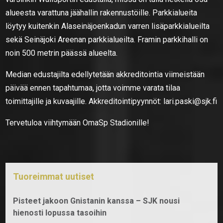
alueesta varattuna jäähallin rakennustöille. Parkkialueita
löytyy kuitenkin Alaseinäjoenkadun varren lisäparkkialueilta
sekä Seinäjoki Areenan parkkialueilta. Framin parkkihalli on
noin 500 metrin päässä alueelta.
Median edustajilta edellytetään akkreditointia viimeistään
päivää ennen tapahtumaa, jotta voimme varata tilaa
toimittajille ja kuvaajille. Akkreditointipyynnöt: lari.paski@sjk.fi
Tervetuloa viihtymään OmaSp Stadionille!
Tuoreimmat uutiset
Pisteet jakoon Gnistanin kanssa – SJK nousi
hienosti lopussa tasoihin