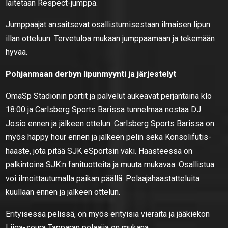
laitetaan Respect-jumppa.
Jumppaajat ansaitsevat osallistumisestaan ilmaisen lipun
illan otteluun. Tervetuloa mukaan jumppaamaan ja tekemään
hyvää.
Pohjanmaan derbyn lipunmyynti ja järjestelyt
OmaSp Stadionin portit ja palvelut aukeavat perjantaina klo
18:00 ja Carlsberg Sports Barissa tunnelmaa nostaa DJ
Josio ennen ja jälkeen ottelun. Carlsberg Sports Barissa on
myös happy hour ennen ja jälkeen pelin sekä Konsolifutis-
haaste, jota pitää SJK eSportsin väki. Haasteessa on
palkintoina SJK:n fanituotteita ja muuta mukavaa. Osallistua
voi ilmoittautumalla paikan päällä. Pelaajahaastatteluita
kuullaan ennen ja jälkeen ottelun.
Erityisessä pelissä, on myös erityisiä vieraita ja jääkiekon
Liiga-seura Tapparan pelaajia on mukana