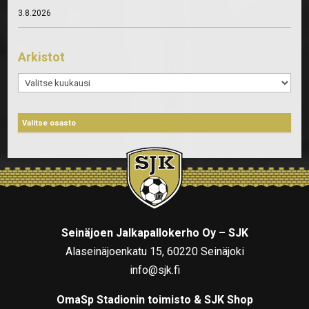
3.8.2026
Arkistot
Arkistot
Seinäjoen Jalkapallokerho Oy – SJK
Alaseinäjoenkatu 15, 60220 Seinäjoki
info@sjk.fi
OmaSp Stadionin toimisto & SJK Shop