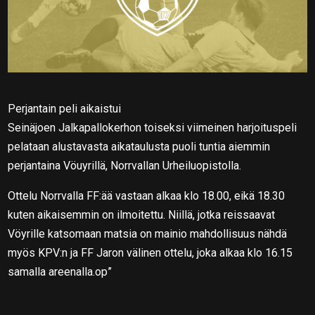
Perjantain peli aikaistui
Seinäjoen Jalkapallokerhon toiseksi viimeinen harjoituspeli
pelataan alustavasta aikataulusta puoli tuntia aiemmin
perjantaina Vöuyrillä, Norrvallan Urheiluopistolla.
Ottelu Norrvalla FF:ää vastaan alkaa klo 18.00, eikä 18.30
kuten aikaisemmin on ilmoitettu. Niillä, jotka reissaavat
Vöyrille katsomaan matsia on mainio mahdollisuus nähdä
myös KPV:n ja FF Jaron välinen ottelu, joka alkaa klo 16.15
samalla areenalla.op”