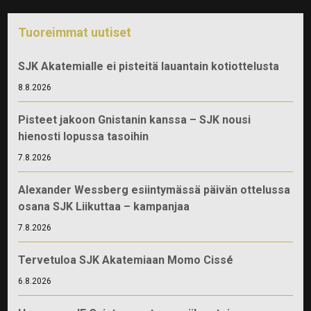
Tuoreimmat uutiset
SJK Akatemialle ei pisteitä lauantain kotiottelusta
8.8.2026
Pisteet jakoon Gnistanin kanssa – SJK nousi
hienosti lopussa tasoihin
7.8.2026
Alexander Wessberg esiintymässä päivän ottelussa
osana SJK Liikuttaa – kampanjaa
7.8.2026
Tervetuloa SJK Akatemiaan Momo Cissé
6.8.2026