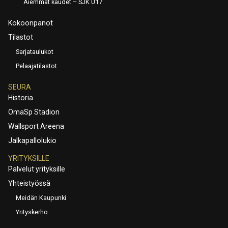
Aiemmat kaudet – SJK U17
Kokoonpanot
Tilastot
Sarjataulukot
Pelaajatilastot
SEURA
Historia
OmaSp Stadion
Wallsport Areena
Jalkapallolukio
YRITYKSILLE
Palvelut yrityksille
Yhteistyössä
Meidän Kaupunki
Yrityskerho