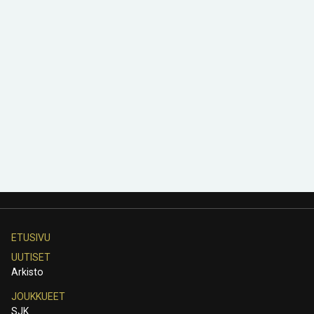
ETUSIVU
UUTISET
Arkisto
JOUKKUEET
SJK