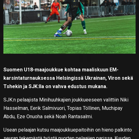
Suomen U18-maajoukkue kohtaa maaliskuun EM-
karsintaturnauksessa Helsingissä Ukrainan, Viron sekä
Tshekin ja SJK:lla on vahva edustus mukana.
SJK:n pelaajista Minihuuhkajien joukkueeseen valittiin Niki
Hasselman, Eerik Salmivuori, Topias Töllinen, Muchipay
Abdu, Eze Onuoha sekä Noah Rantasalmi.
Usean pelaajan kutsu maajoukkuepaitoihin on hieno palkinto
seuran tekemästä työstä nuorten pelaajien parissa. Kuuden