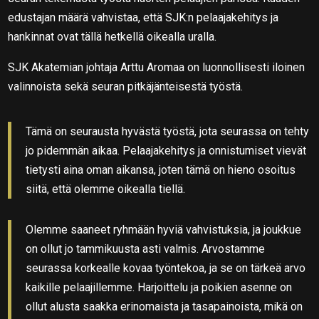
edustajan määrä vahvistaa, että SJK:n pelaajakehitys ja
hankinnat ovat tällä hetkellä oikealla uralla.
SJK Akatemian johtaja Arttu Aromaa on luonnollisesti iloinen
valinnoista sekä seuran pitkäjänteisestä työstä.
Tämä on seurausta hyvästä työstä, jota seurassa on tehty
jo pidemmän aikaa. Pelaajakehitys ja onnistumiset vievät
tietysti aina oman aikansa, joten tämä on hieno osoitus
siitä, että olemme oikealla tiellä.
Olemme saaneet ryhmään hyviä vahvistuksia, ja joukkue
on ollut jo tammikuusta asti valmis. Arvostamme
seurassa korkealle kovaa työntekoa, ja se on tärkeä arvo
kaikille pelaajillemme. Harjoittelu ja poikien asenne on
ollut alusta saakka erinomaista ja tasapainoista, mikä on