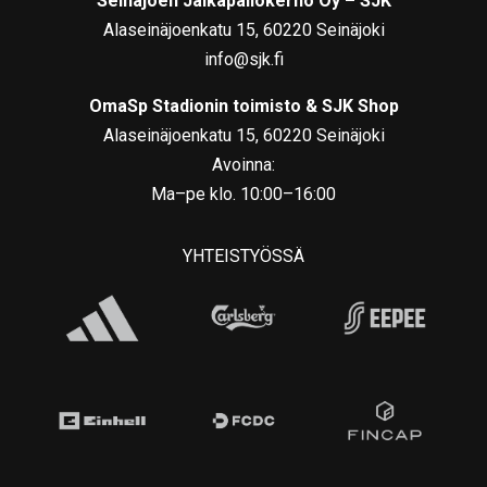
Seinäjoen Jalkapallokerho Oy – SJK
Alaseinäjoenkatu 15, 60220 Seinäjoki
info@sjk.fi
OmaSp Stadionin toimisto & SJK Shop
Alaseinäjoenkatu 15, 60220 Seinäjoki
Avoinna:
Ma–pe klo. 10:00–16:00
YHTEISTYÖSSÄ