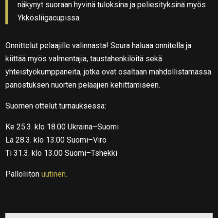
näkynyt suoraan hyvinä tuloksina ja peliesityksinä myös
Ykkösliigacupissa.
Onnittelut pelaajille valinnasta! Seura haluaa onnitella ja
kiittää myös valmentajia, taustahenkilöitä sekä
yhteistyökumppaneita, jotka ovat osaltaan mahdollistamassa
panostuksen nuorten pelaajien kehittämiseen.
Suomen ottelut turnauksessa:
Ke 25.3. klo 18.00 Ukraina–Suomi
La 28.3. klo 13.00 Suomi–Viro
Ti 31.3. klo 13.00 Suomi–Tshekki
Palloliiton
uutinen.