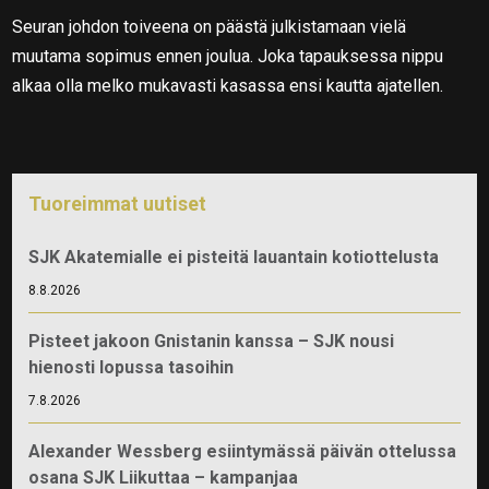
Seuran johdon toiveena on päästä julkistamaan vielä
muutama sopimus ennen joulua. Joka tapauksessa nippu
alkaa olla melko mukavasti kasassa ensi kautta ajatellen.
Tuoreimmat uutiset
SJK Akatemialle ei pisteitä lauantain kotiottelusta
8.8.2026
Pisteet jakoon Gnistanin kanssa – SJK nousi
hienosti lopussa tasoihin
7.8.2026
Alexander Wessberg esiintymässä päivän ottelussa
osana SJK Liikuttaa – kampanjaa