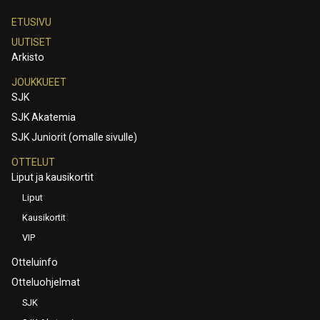
ETUSIVU
UUTISET
Arkisto
JOUKKUEET
SJK
SJK Akatemia
SJK Juniorit (omalle sivulle)
OTTELUT
Liput ja kausikortit
Liput
Kausikortit
VIP
Otteluinfo
Otteluohjelmat
SJK