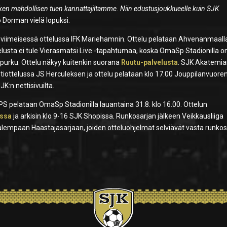
kaiken mahdollisen tuen kannattajiltamme. Niin edustusjoukkueelle kuin SJK
o Dorman vielä lopuksi.
i viimeisessä ottelussa IFK Mariehamnin. Ottelu pelataan Ahvenanmaall
telusta ei tule Vierasmatsi Live -tapahtumaa, koska OmaSp Stadionilla o
purku. Ottelu näkyy kuitenkin suorana
Ruutu-palvelusta
. SJK Akatemi
iottelussa JS Herculeksen ja ottelu pelataan klo 17.00 Jouppilanvuore
K:n nettisivuilta.
S pelataan OmaSp Stadionilla lauantaina 31.8. klo 16.00. Ottelun
assa
ja arkisin klo 9-16 SJK Shopissa. Runkosarjan jälkeen Veikkausliiga
lempaan Haastajasarjaan, joiden otteluohjelmat selviävät vasta runkos