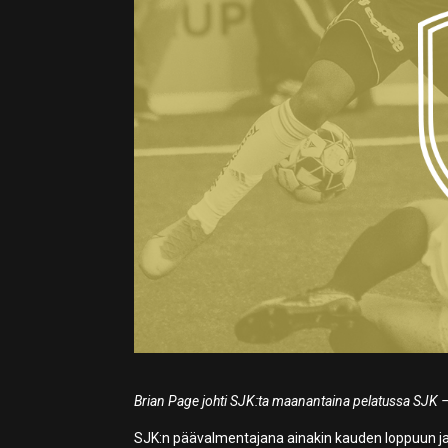
Brian Page johti SJK:ta maanantaina pelatussa SJK –
SJK:n päävalmentajana ainakin kauden loppuun j