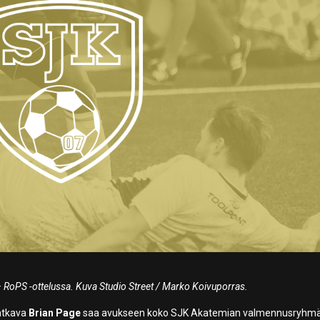
 RoPS -ottelussa. Kuva Studio Street / Marko Koivuporras.
atkava
Brian Page
saa avukseen koko SJK Akatemian valmennusryhmä