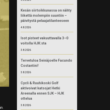
Kesän siirtoikkunassa on nähty
liikettä molempiin suuntiin –
päivitystä pelaajatilanteeseen
4.8.2026
Isot pisteet vakuuttavalla 3–0
voitolla HJK:sta
3.8.2026
Tervetuloa Seinäjoelle Facundo
Costantini!
3.8.2026
Cycli & Ruuhikoski Golf
aktivoivat katsojat Hetki
Areenalla ennen SJK – HJK
ottelua
3.8.2026
n.