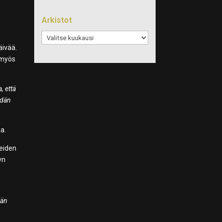
Arkistot
Arkistot
äivää.
 myös
, että
idän
a.
reiden
yn
ään