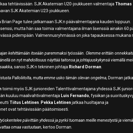
kaa tehtävissään. SJK Akatemian U20-joukkueen valmentaja
Thomas
laavan SJK Akatemian U23-joukkueen.
va Brian Page tulee jatkamaan SJK:n päävalmentajana kauden loppuun.
senssi, mutta hän saa toimia valmentajana ilman lisenssiä ainakin 60 p
htävässä pidempään. Valmennusryhmässä on joka tapauksessa mukana
koajan kehittämään itseään paremmaksi työssään. Olemme erittäin onnekkaita
änellä on nyt mahdollisuus näyttää taitonsa ja johtajuuskykynsä viemällä me
 saakka
, sanoo SJK:n tekninen johtaja
Richard Dorman
.
stusta Palloliitolta, mutta emme usko tämän olevan ongelma
, Dorman jatka
n
toimii myös SJK-junioreiden Talenttivalmentajana yhdessä SJK-junio
än kuuluu maalivahtivalmentaja
Luis Fernando
, fysiikan ja suorituskyv
eutti
Tiitus Lehtinen
.
Pekka Lehtinen
jatkaa huoltajana ja
net ovat tehtävissään päätoimisesti.
yöskentelee päivittäin yhdessä ja pyrkii tuomaan meille menestystä ja viem
svattaa omaa vastuutaan,
kertoo Dorman.