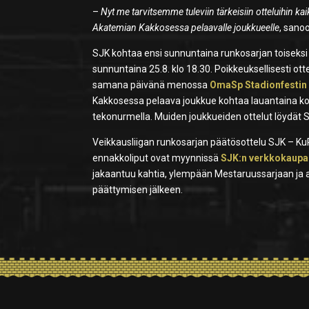
–
Nyt me tarvitsemme tuleviin tärkeisiin otteluihin 
Akatemian Kakkosessa pelaavalle joukkueelle
, sano
SJK kohtaa ensi sunnuntaina runkosarjan toiseks
sunnuntaina 25.8. klo 18.30. Poikkeuksellisesti ot
samana päivänä menossa
OmaSp Stadionfestin
Kakkosessa pelaava joukkue kohtaa lauantaina kot
tekonurmella. Muiden joukkueiden ottelut löydät SJ
Veikkausliigan runkosarjan päätösottelu SJK – KuP
ennakkoliput ovat myynnissä
SJK:n verkkokaup
jakaantuu kahtia, ylempään Mestaruussarjaan ja a
päättymisen jälkeen.