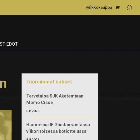
Verkkokauppa
STIEDOT
un
Tuoreimmat uutiset
Tervetuloa SJK Akatemiaan
Momo Cissé
6.8.2026
Huomenna IF Gnistan vastassa
viikon toisessa kotiottelussa
6.8.2026