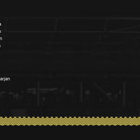
a
n
an
n
arjan