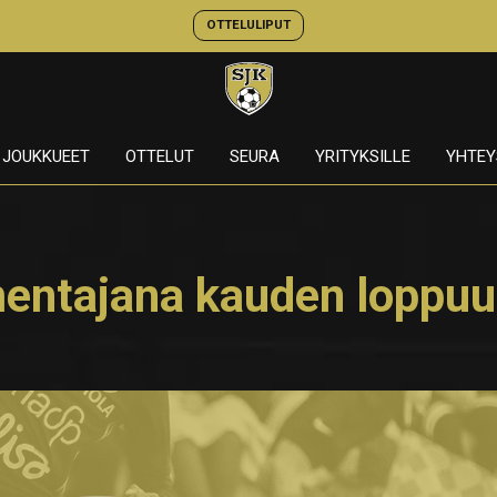
OTTELULIPUT
JOUKKUEET
OTTELUT
SEURA
YRITYKSILLE
YHTEY
mentajana kauden loppu