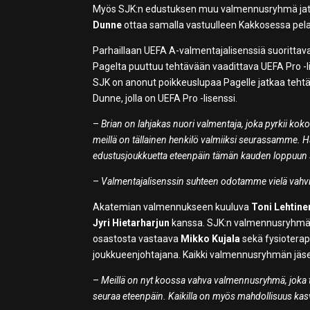
Myös SJK:n edustuksen muu valmennusryhmä jat
Dunne
ottaa samalla vastuulleen Kakkosessa pe
Parhaillaan UEFA A-valmentajalisenssiä suoritta
Pagelta puuttuu tehtävään vaadittava UEFA Pro -li
SJK on anonut poikkeuslupaa Pagelle jatkaa te
Dunne, jolla on UEFA Pro -lisenssi.
–
Brian on lahjakas nuori valmentaja, joka pyrkii ko
meillä on tällainen henkilö valmiiksi seurassamme. H
edustusjoukkuetta eteenpäin tämän kauden loppuun
–
Valmentajalisenssin suhteen odotamme vielä vahvi
Akatemian valmennukseen kuuluva
Toni Lehtine
Jyri Hietarharjun
kanssa. SJK:n valmennusryhmä
osastosta vastaava
Mikko Kujala
sekä fysioterap
joukkueenjohtajana. Kaikki valmennusryhmän jäse
–
Meillä on nyt koossa vahva valmennusryhmä, joka t
seuraa eteenpäin. Kaikilla on myös mahdollisuus ka