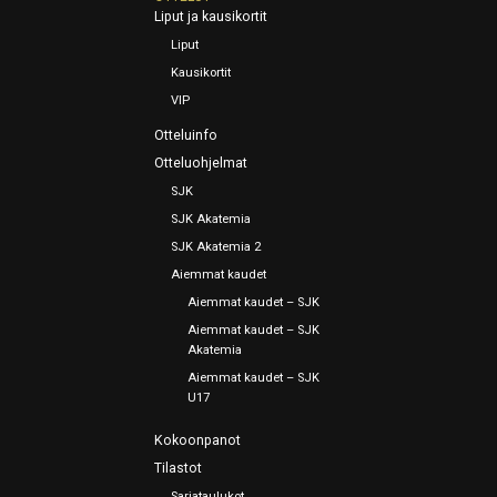
Liput ja kausikortit
Liput
Kausikortit
VIP
Otteluinfo
Otteluohjelmat
SJK
SJK Akatemia
SJK Akatemia 2
Aiemmat kaudet
Aiemmat kaudet – SJK
Aiemmat kaudet – SJK
Akatemia
Aiemmat kaudet – SJK
U17
Kokoonpanot
Tilastot
Sarjataulukot