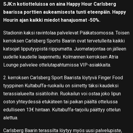
SJK:n kotiotteluissa on aina Happy Hour Carlsberg
baarissa porttien aukeamisesta tunti eteenpäin. Happy
Hourin ajan kaikki miedot hanajuomat -50%.
Stadionin kaksi ravintolaa palvelevat Pääkatsomossa. Toisen
kerroksen Carlsberg Sports Baariin ovat tervetulleita kaikki
katsojat lipputyypistä riippumatta. Juomatarjontaa on jälleen
uudelle kaudelle laajennettu. Kolmannen kerroksen Atria
Lounge palvelee ottelutapahtumissa VIP-asiakkaita.
2. kerroksen Carlsberg Sport Baarista löytyvä Finger Food
tyyppinen Kultabuffa-ruokailu on siirretty täksi kaudeksi
terassialueelta sisätiloihin. Ruokailun voi ostaa joko lipun
oston yhteydessä etukäteen tai paikan päältä ottelussa
edulliseen 13€ hintaan. Kultabuffa-tarjoilu päättyy ottelun
alettua.
Carlsberg Baarin terassilta löytyy myös uusi palvelupiste,