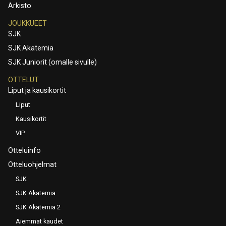
Arkisto
JOUKKUEET
SJK
SJK Akatemia
SJK Juniorit (omalle sivulle)
OTTELUT
Liput ja kausikortit
Liput
Kausikortit
VIP
Otteluinfo
Otteluohjelmat
SJK
SJK Akatemia
SJK Akatemia 2
Aiemmat kaudet