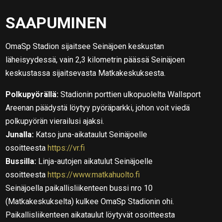
SAAPUMINEN
OmaSp Stadion sijaitsee Seinäjoen keskustan
läheisyydessä, vain 2,3 kilometrin päässä Seinäjoen
keskustassa sijaitsevasta Matkakeskuksesta.
Polkupyörällä:
Stadionin porttien ulkopuolelta Wallsport
Areenan päädystä löytyy pyöräparkki, johon voit viedä
polkupyörän vierailusi ajaksi.
Junalla:
Katso juna-aikataulut Seinäjoelle
osoitteesta
https://vr.fi
Bussilla:
Linja-autojen aikatulut Seinäjoelle
osoitteesta
https://www.matkahuolto.fi
Seinäjoella paikallisliikenteen bussi nro 10
(Matkakeskukselta) kulkee OmaSp Stadionin ohi.
Paikallisliikenteen aikataulut löytyvät osoitteesta