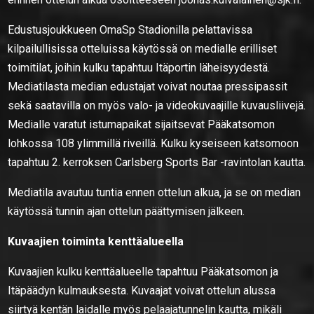
Edustusjoukkueen OmaSp Stadionilla pelattavissa
kilpailullisissa otteluissa käytössä on medialle erilliset
toimitilat, joihin kulku tapahtuu Itäportin läheisyydestä.
Mediatilasta median edustajat voivat noutaa pressipassit
sekä saatavilla on myös valo- ja videokuvaajille kuvausliivejä.
Medialle varatut istumapaikat sijaitsevat Pääkatsomon
lohkossa 108 ylimmillä riveillä. Kulku kyseiseen katsomoon
tapahtuu 2. kerroksen Carlsberg Sports Bar -ravintolan kautta.
Mediatila avautuu tuntia ennen ottelun alkua, ja se on median
käytössä tunnin ajan ottelun päättymisen jälkeen.
Kuvaajien toiminta kenttäalueella
Kuvaajien kulku kenttäalueelle tapahtuu Pääkatsomon ja
Itäpäädyn kulmauksesta. Kuvaajat voivat ottelun alussa
siirtyä kentän laidalle myös pelaajatunnelin kautta, mikäli