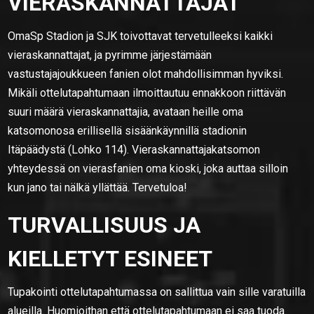
VIERASKANNATTAJAT
OmaSp Stadion ja SJK toivottavat tervetulleeksi kaikki
vieraskannattajat, ja pyrimme järjestämään
vastustajajoukkueen fanien olot mahdollisimman hyviksi.
Mikäli ottelutapahtumaan ilmoittautuu ennakkoon riittävän
suuri määrä vieraskannattajia, avataan heille oma
katsomonosa erillisellä sisäänkäynnillä stadionin
Itäpäädystä (Lohko 114). Vieraskannattajakatsomon
yhteydessä on vierasfanien oma kioski, joka auttaa silloin
kun jano tai nälkä yllättää. Tervetuloa!
TURVALLISUUS JA
KIELLETYT ESINEET
Tupakointi ottelutapahtumassa on sallittua vain sille varatuilla
alueilla. Huomioithan että ottelutapahtumaan ei saa tuoda