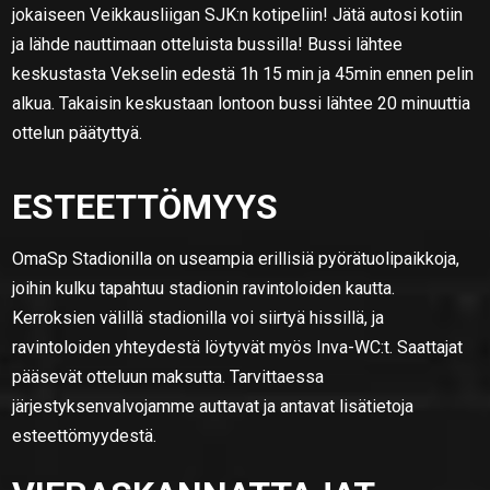
jokaiseen Veikkausliigan SJK:n kotipeliin! Jätä autosi kotiin
ja lähde nauttimaan otteluista bussilla! Bussi lähtee
keskustasta Vekselin edestä 1h 15 min ja 45min ennen pelin
alkua. Takaisin keskustaan lontoon bussi lähtee 20 minuuttia
ottelun päätyttyä.
ESTEETTÖMYYS
OmaSp Stadionilla on useampia erillisiä pyörätuolipaikkoja,
joihin kulku tapahtuu stadionin ravintoloiden kautta.
Kerroksien välillä stadionilla voi siirtyä hissillä, ja
ravintoloiden yhteydestä löytyvät myös Inva-WC:t. Saattajat
pääsevät otteluun maksutta. Tarvittaessa
järjestyksenvalvojamme auttavat ja antavat lisätietoja
esteettömyydestä.