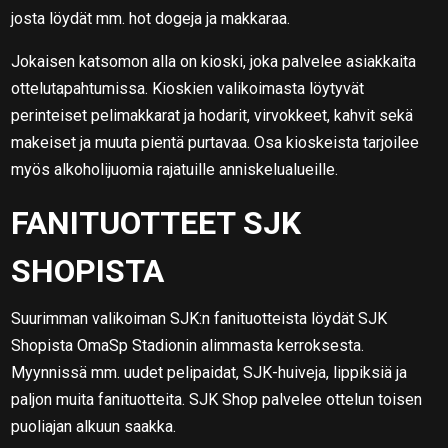
josta löydät mm. hot dogeja ja makkaraa.
Jokaisen katsomon alla on kioski, joka palvelee asiakkaita
ottelutapahtumissa. Kioskien valikoimasta löytyvät
perinteiset pelimakkarat ja hodarit, virvokkeet, kahvit sekä
makeiset ja muuta pientä purtavaa. Osa kioskeista tarjoilee
myös alkoholijuomia rajatuille anniskelualueille.
FANITUOTTEET SJK
SHOPISTA
Suurimman valikoiman SJK:n fanituotteista löydät SJK
Shopista OmaSp Stadionin alimmasta kerroksesta.
Myynnissä mm. uudet pelipaidat, SJK-huiveja, lippiksiä ja
paljon muita fanituotteita. SJK Shop palvelee ottelun toisen
puoliajan alkuun saakka.