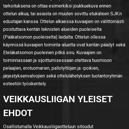
tarkoituksena on ottaa esimerkiksi joukkuekuva ennen
ottelun alkua, tai asiasta on muuten sovittu etukäteen SJK:n
edustajan kanssa. Ottelun alkaessa kuvaajien on välittömästi
poistuttava kentän teknisten alueiden puoleiselta
(Pääkatsomon puoleiselta) laidalta. Ottelun ollessa
käynnissä kuvaajien toiminta-aluetta ovat kentän päädyt sekä
Eteläkatsomon puoleinen pitkä sivu. Kuvaajien on
toiminnassaan ja sijoittumisessaan otettava huomioon
pelaajien, erotuomarien, pallotyttöjen ja -poikien,
järjestyksenvalvojien sekä ottelulähetyksen tuotantoryhmän
esteetön työskentely.
VEIKKAUSLIIGAN YLEISET
EHDOT
Osallistumalla Veikkausliigaotteluun sitoudut