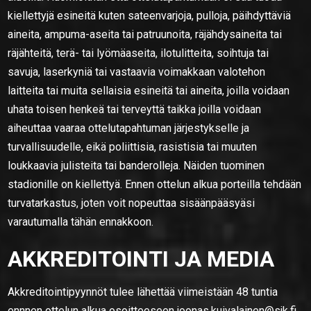
kiellettyjä esineitä kuten sateenvarjoja, pulloja, päihdyttäviä
aineita, ampuma-aseita tai patruunoita, räjähdysaineita tai
räjähteitä, terä- tai lyömäaseita, ilotulitteita, soihtuja tai
savuja, laserkyniä tai vastaavia voimakkaan valotehon
laitteita tai muita sellaisia esineitä tai aineita, joilla voidaan
uhata toisen henkeä tai terveyttä taikka joilla voidaan
aiheuttaa vaaraa ottelutapahtuman järjestykselle ja
turvallisuudelle, eikä poliittisia, rasistisia tai muuten
loukkaavia julisteita tai banderolleja. Näiden tuominen
stadionille on kiellettyä. Ennen ottelun alkua porteilla tehdään
turvatarkastus, joten voit nopeuttaa sisäänpääsyäsi
varautumalla tähän ennakkoon.
AKKREDITOINTI JA MEDIA
Akkreditointipyynnöt tulee lähettää viimeistään 48 tuntia
ennnen ottelun alkua osoitteeseen joonas.kuivalainen@sjk.fi.