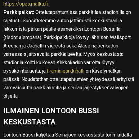
https://opas.matka.fi
Parkkipaikat:
Ottelutapahtumissa parkkitilaa stadionilla on
rajatusti. Suosittelemme auton jättämistä keskustaan ja
liikkumista paikan päälle esimerkiksi Lontoon Bussilla
(tiedot alempana). Parkkipaikkoja löytyy läheisen Wallsport
Areenan ja Jäähallin vierestä sekä Alaseinäjoenkadun
varressa sijaitsevalta parkkialueelta. Myös keskustasta
stadionia kohti kulkevan Kirkkokadun varrelta löytyy
pysäköintialueita, ja
Framin parkkihalli
on kävelymatkan
päässä. Noudatathan ottelutapahtumien yhteydessä erityistä
varovaisuutta parkkialueilla ja seuraa järjestyksenvalvojien
ohjeita.
ILMAINEN LONTOON BUSSI
KESKUSTASTA
Lontoon Bussi kuljettaa Seinäjoen keskustasta torin laidalta