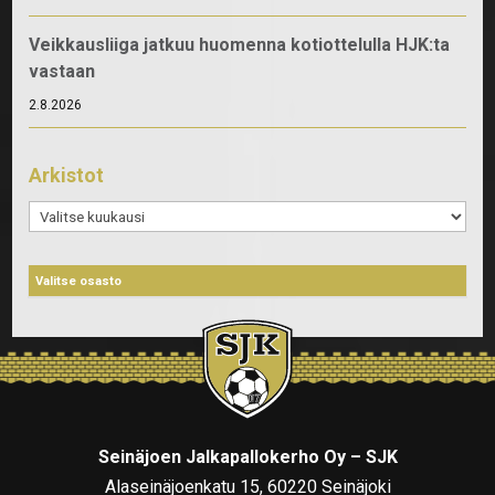
Veikkausliiga jatkuu huomenna kotiottelulla HJK:ta
vastaan
2.8.2026
Arkistot
Arkistot
Seinäjoen Jalkapallokerho Oy – SJK
Alaseinäjoenkatu 15, 60220 Seinäjoki