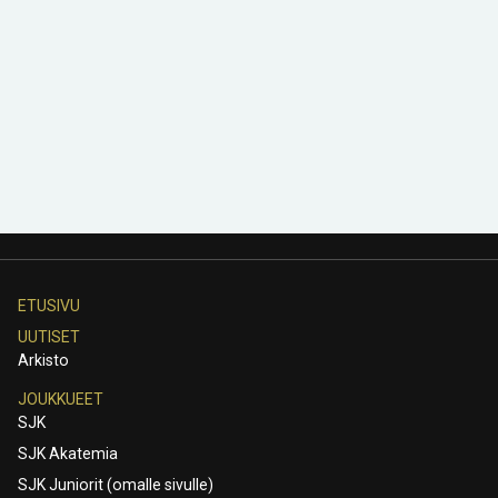
ETUSIVU
UUTISET
Arkisto
JOUKKUEET
SJK
SJK Akatemia
SJK Juniorit (omalle sivulle)