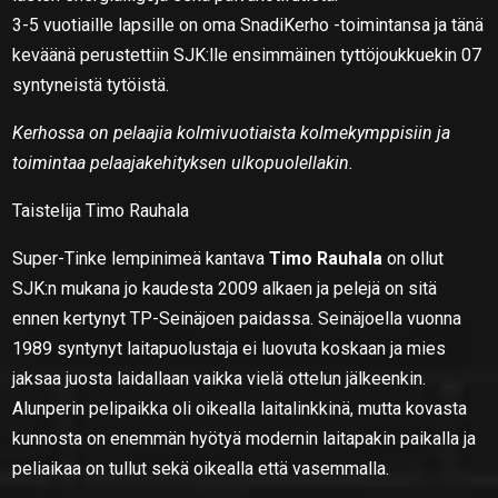
3-5 vuotiaille lapsille on oma SnadiKerho -toimintansa ja tänä
keväänä perustettiin SJK:lle ensimmäinen tyttöjoukkuekin 07
syntyneistä tytöistä.
Kerhossa on pelaajia kolmivuotiaista kolmekymppisiin ja
toimintaa pelaajakehityksen ulkopuolellakin.
Taistelija Timo Rauhala
Super-Tinke lempinimeä kantava
Timo Rauhala
on ollut
SJK:n mukana jo kaudesta 2009 alkaen ja pelejä on sitä
ennen kertynyt TP-Seinäjoen paidassa. Seinäjoella vuonna
1989 syntynyt laitapuolustaja ei luovuta koskaan ja mies
jaksaa juosta laidallaan vaikka vielä ottelun jälkeenkin.
Alunperin pelipaikka oli oikealla laitalinkkinä, mutta kovasta
kunnosta on enemmän hyötyä modernin laitapakin paikalla ja
peliaikaa on tullut sekä oikealla että vasemmalla.