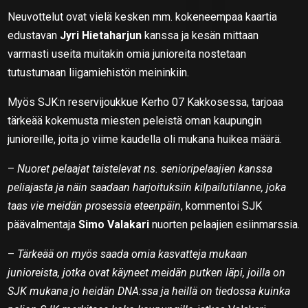
Neuvottelut ovat vielä kesken mm. kokeneempaa kaartia
edustavan
Jyri Hietaharjun
kanssa ja kesän mittaan
varmasti useita muitakin omia junioreita nostetaan
tutustumaan liigamiehistön meininkiin.
Myös SJK:n reservijoukkue Kerho 07 Kakkosessa, tarjoaa
tärkeää kokemusta miesten peleistä oman kaupungin
junioreille, joita jo viime kaudella oli mukana huikea määrä.
–
Nuoret pelaajat taistelevat ns. senioripelaajien kanssa
peliajasta ja näin saadaan harjoituksiin kilpailutilanne, joka
taas vie meidän prosessia eteenpäin
, kommentoi SJK
päävalmentaja
Simo Valakari
nuorten pelaajien esiinmarssia.
–
Tärkeää on myös saada omia kasvatteja mukaan
junioreista, jotka ovat käyneet meidän putken läpi, joilla on
SJK mukana jo heidän DNA:ssa ja heillä on tiedossa kuinka