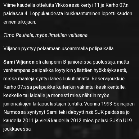
Viime kaudella otteluita Ykkösessä kertyi 11 ja Kerho 07:n
paidassa 4. Loppukaudesta loukkaantuminen lopetti kauden
ennen aikojaan.
Timo Rauhala, myös ilmatilan valtiaana
.
Viljanen pystyy pelaamaan useammalla pelipaikalla
Sami Viljanen
oli alunperin B-junioreissa puolustaja, mutta
vanhempana pelipaikka löytyikin yllättäen hyökkäyksestä,
missä maaleja syntyi lähes liukuhihnalta. Reservijoukkue
Kerho 07:ssa pelipaikka kuitenkin vakiintui keskikentälle,
keskelle tai laidalle ja monesti mies nähtiin myös
junioriaikojen laitapuolustajan tontilla. Vuonna 1993 Seinäjoen
Nurmossa syntynyt Sami teki debyyttinsä SJK paidassa jo
kaudella 2011 ja vielä kaudella 2012 mies pelasi SJK:n U19
joukkueessa.