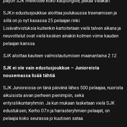
paljon SJK merkitsee koko kaupungille,
jatkaa Valakari.
SJK:n edustusjoukkue aloittaa joulukuussa treenamisen ja
sillä on jo nyt kasassa 25 pelaajan rinki.
Lisävahvistuksia kuitenkin kartoitetaan vielä talven aikana ja
neuvottelut ovat vielä kesken ainakin kolmen viime kauden
pelaajan kanssa.
SJK aloittaa kauteen valmistautumisen maanantaina 2.12.
SJK ei ole vain edustusjoukkue – Junioreista
nousemassa lisää tähtiä
SJK Junioreissa on tänä päivänä lähes 500 pelaajaa, nuorista
aikuisista aivan perheen pienimpiin, sekä
erityisliikuntaryhmiin. Ja kun mukaan lasketaan vielä SJK
edustuksen, Kerho 07:n ja harrasteryhmien pelaajat, on
pelaajia koko seurassa jo kuutisen sataa.