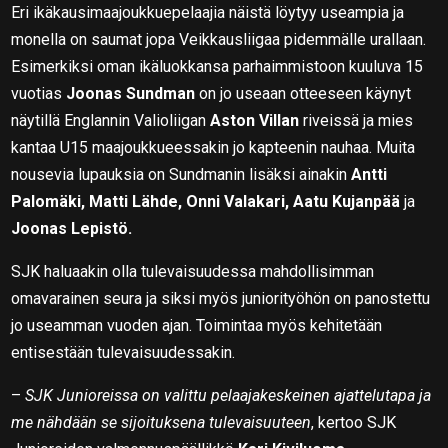
Eri ikäkausimaajoukkuepelaajia näistä löytyy useampia ja
monella on saumat jopa Veikkausliigaa pidemmälle urallaan.
Esimerkiksi oman ikäluokkansa parhaimmistoon kuuluva 15
vuotias
Joonas Sundman
on jo useaan otteeseen käynyt
näytillä Englannin Valioliigan
Aston Villan
riveissä ja mies
kantaa U15 maajoukkueessakin jo kapteenin nauhaa. Muita
nousevia lupauksia on Sundmanin lisäksi ainakin
Antti
Palomäki, Matti Lähde, Onni Valakari, Aatu Kujanpää
ja
Joonas Lepistö.
SJK haluaakin olla tulevaisuudessa mahdollisimman
omavarainen seura ja siksi myös juniorityöhön on panostettu
jo useamman vuoden ajan. Toimintaa myös kehitetään
entisestään tulevaisuudessakin.
–
SJK Junioreissa on valittu pelaajakeskeinen ajattelutapa ja
me nähdään se sijoituksena tulevaisuuteen
, kertoo SJK