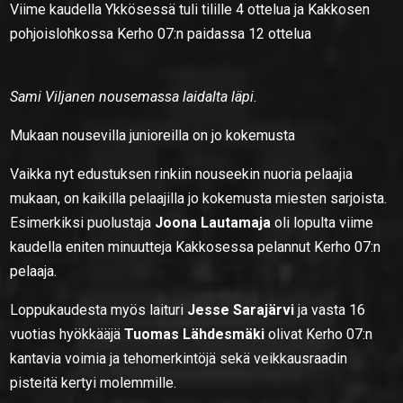
Viime kaudella Ykkösessä tuli tilille 4 ottelua ja Kakkosen
pohjoislohkossa Kerho 07:n paidassa 12 ottelua
Sami Viljanen nousemassa laidalta läpi
.
Mukaan nousevilla junioreilla on jo kokemusta
Vaikka nyt edustuksen rinkiin nouseekin nuoria pelaajia
mukaan, on kaikilla pelaajilla jo kokemusta miesten sarjoista.
Esimerkiksi puolustaja
Joona Lautamaja
oli lopulta viime
kaudella eniten minuutteja Kakkosessa pelannut Kerho 07:n
pelaaja.
Loppukaudesta myös laituri
Jesse Sarajärvi
ja vasta 16
vuotias hyökkääjä
Tuomas Lähdesmäki
olivat Kerho 07:n
kantavia voimia ja tehomerkintöjä sekä veikkausraadin
pisteitä kertyi molemmille.