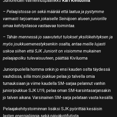
Junioreiden valmennuspäällikkö
Kari Kiviluoma
.
–
Pelaajistossa on sekä määrää että laatua ja pystymme
varmasti tarjoamaan jokaiselle Seinäjoen alueen juniorille
omaa kehitystasoa vastaavaa toimintaa.
–
Tähän mennessä jo saavutetut tulokset yksilökehityksen ja
myös joukkuemenestyksenkin osalta, antaa meille lujasti
uskoa siihen että SJK Juniorit on visiomme mukainen
pelaajapolku tulevaisuuteen,
päättää Kiviluoma
Junioripuolella homma onkin jo ensi kauden oslta täydessä
vauhdissa, sillä moni joukkue pelaa jo talvella omia
turnauksiaan ja viime kaudella SM-sarjaa pelannut vanhin
juniorijoukkue SJK U19, pelaa oman SM-karsintasarjansakin
jo talven aikana. Varsinainen SM-sarja pelataan vasta kesällä.
Pelaajakehitystoiminnan lisäksi SJK pyörittää kesäisin
lasten energialiigoja sekä päiväkotifutista.