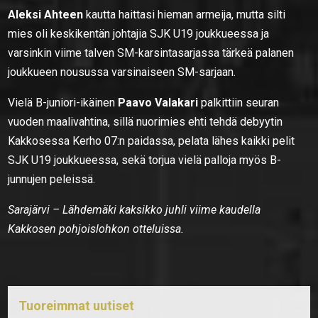
Aleksi Ahteen
kautta haittasi hieman armeija, mutta silti
mies oli keskikentän johtajia SJK U19 joukkueessa ja
varsinkin viime talven SM-karsintasarjassa tärkeä palanen
joukkueen nousussa varsinaiseen SM-sarjaan.
Vielä B-juniori-ikäinen
Paavo Valakari
palkittiin seuran
vuoden maalivahtina, sillä nuorimies ehti tehdä debyytin
Kakkosessa Kerho 07:n paidassa, pelata lähes kaikki pelit
SJK U19 joukkueessa, sekä torjua vielä palloja myös B-
junnujen peleissä.
Sarajärvi – Lähdemäki kaksikko juhli viime kaudella
Kakkosen pohjoislohkon otteluissa.
Tuoreimmat uutiset