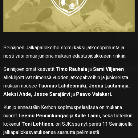
Seinäjoen Jalkapallokerho solmi kaksi jatkosopimusta ja
nosti viisi omaa junioria mukaan edustusjoukkueen rinkiin.
Seinäjoen omat kasvatit
Timo Rauhala
ja
Sami Viljanen
allekirjoittivat nimensä vuoden jatkopahveihin ja junioreista
mukaan nousee
Tuomas Lähdesmäki, Joona Lautamaja,
Aleksi Ahde, Jesse Sarajärvi
ja
Paavo Valakari.
Kun jo ennestään Kerhon sopimuspelaajissa on mukana
nuoret
Teemu Penninkangas
ja
Kalle Taimi,
sekä tietenkin
kokenut
Toni Lehtinen
, on SJK:ssa nyt peräti 11 Seinäjoella
jalkapallokasvatuksensa saanutta pelimiestä.