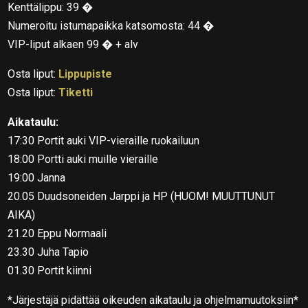
Kenttälippu: 39 �
Numeroitu istumapaikka katsomosta: 44 �
VIP-liput alkaen 99 � + alv
Osta liput:
Lippupiste
Osta liput:
Tiketti
Aikataulu:
17:30 Portit auki VIP-vieraille ruokailuun
18:00 Portti auki muille vieraille
19:00 Janna
20.05 Duudsoneiden Jarppi ja HP (HUOM! MUUTTUNUT
AIKA)
21.20 Eppu Normaali
23.30 Juha Tapio
01.30 Portit kiinni
*Järjestäjä pidättää oikeuden aikataulu ja ohjelmamuutoksiin*