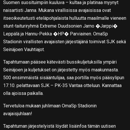
Suomen suosituimpiin kuuluva – kultaa ja platinaa myynyt
naisartisti Janna. Mukana virallisissa avajaisissa ovat
itseoikeutetusti eteläpohjalaista hulluutta maailmalle vieneen
stunt-taituriryhmä Extreme Duudsonien Jarno �Jarppi�
Leppälä ja Hannu-Pekka �HP� Parviainen. OmaSp
Stadionin virallisten avajaisten järjestäjänä toimivat SJK sekä
Seinäjoen Vauhtiajot.
Tapahtumaan pääsee kätevästi bussikuljetuksilla ympäri
Seinäjoen ja kuljetukset on järjestetty myös maakunnasta.
500 ensimmäistä sisääntulijaa, saa portilla myös pääsylipun
17.10. pelattavaan SJK – PK-35 Vantaa otteluun. Kannattaa
olla ajoissa paikalla.
Tervetuloa mukaan juhlimaan OmaSp Stadionin
avajaisjuhlaan!
Tapahtuman järjestelyistä löydät lisäinfoa tämän uutisen