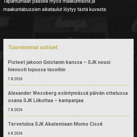
Tapahtumaan pääsee myös maakunnasta ja
maakuntabussien aikataulut löytyy tästä kuvasta:
Tuoreimmat uutiset
Pisteet jakoon Gnistanin kanssa – SJK nousi
hienosti lopussa tasoihin
7.8.2026
Alexander Wessberg esiintymässä päivän ottelussa
osana SJK Liikuttaa – kampanjaa
7.8.2026
Tervetuloa SJK Akatemiaan Momo Cissé
6.8.2026