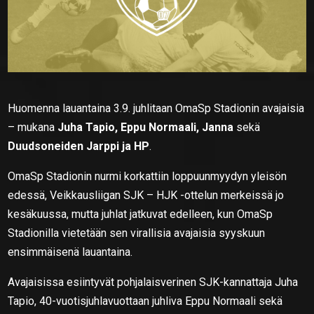
Huomenna lauantaina 3.9. juhlitaan OmaSp Stadionin avajaisia
– mukana
Juha Tapio, Eppu Normaali, Janna
sekä
Duudsoneiden Jarppi ja HP
.
OmaSp Stadionin nurmi korkattiin loppuunmyydyn yleisön
edessä, Veikkausliigan SJK – HJK -ottelun merkeissä jo
kesäkuussa, mutta juhlat jatkuvat edelleen, kun OmaSp
Stadionilla vietetään sen virallisia avajaisia syyskuun
ensimmäisenä lauantaina.
Avajaisissa esiintyvät pohjalaisverinen SJK-kannattaja Juha
Tapio, 40-vuotisjuhlavuottaan juhliva Eppu Normaali sekä