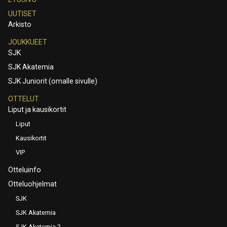
UUTISET
Arkisto
JOUKKUEET
SJK
SJK Akatemia
SJK Juniorit (omalle sivulle)
OTTELUT
Liput ja kausikortit
Liput
Kausikortit
VIP
Otteluinfo
Otteluohjelmat
SJK
SJK Akatemia
SJK Akatemia 2