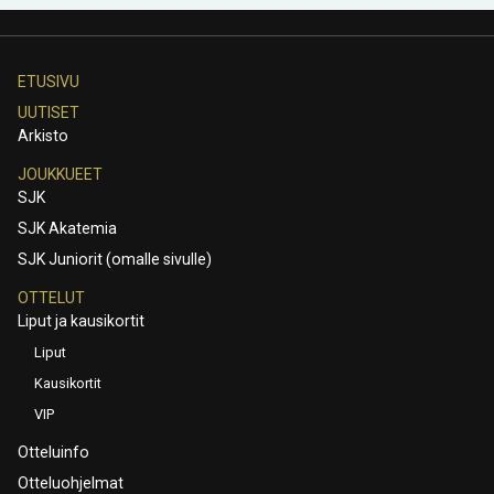
ETUSIVU
UUTISET
Arkisto
JOUKKUEET
SJK
SJK Akatemia
SJK Juniorit (omalle sivulle)
OTTELUT
Liput ja kausikortit
Liput
Kausikortit
VIP
Otteluinfo
Otteluohjelmat