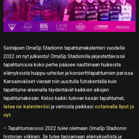
Seinäjoen OmaSp Stadionin tapahtumakalenteri vuodelle
2022 on nyt julkaistu! OmaSp Stadionilla järjestettävissä
tapahtumissa koko perhe pääsee nauttimaan huikeista
elämyksistä huippu-urheilun ja konserttitapahtumien parissa.
Kansainväliset vieraat niin uusitulla futiskentällä kuin
tapahtuma-areenalla täydentävät kaikkien aikojen
tapahtumakesän. Katso kaikki tulevan kesän tapahtumat,
lataa ne kalenteriisi
ja varmista paikkasi
ostamalla liput jo
nyt.
–
Tapahtumavuosi 2022 tulee olemaan OmaSp Stadionin
historian vilkkain. Se tulee tarjoamaan elämyksellistä ja