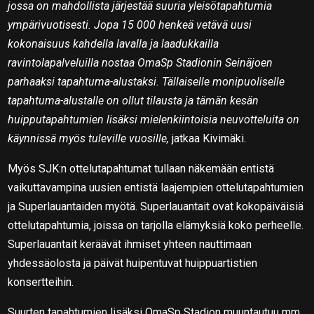
jossa on mahdollista järjestää suuria yleisötapahtumia
ympärivuotisesti. Jopa 15 000 henkeä vetävä uusi
kokonaisuus kahdella lavalla ja laadukkailla
ravintolapalveluilla nostaa OmaSp Stadionin Seinäjoen
parhaaksi tapahtuma-alustaksi. Tällaiselle monipuoliselle
tapahtuma-alustalle on ollut tilausta ja tämän kesän
huipputapahtumien lisäksi mielenkiintoisia neuvotteluita on
käynnissä myös tuleville vuosille,
jatkaa Kivimäki.
Myös SJK:n ottelutapahtumat tullaan näkemään entistä
vaikuttavampina uusien entistä laajempien ottelutapahtumien
ja Superlauantaiden myötä. Superlauantait ovat kokopäiväisiä
ottelutapahtumia, joissa on tarjolla elämyksiä koko perheelle.
Superlauantait keräävät ihmiset yhteen nauttimaan
yhdessäolosta ja päivät huipentuvat huippuartistien
konsertteihin.
Suurten tapahtumien lisäksi OmaSp Stadion muuntautuu mm.