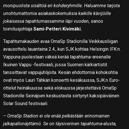
monipuolista sisältöä eri kohderyhmille. Haluamme tarjota
unohtumattomia asiakaskokemuksia kaikille kävijöille
jokaisessa tapahtumassamme läpi vuoden
, sanoo
toimitusjohtaja
Sami-Petteri Kivimäki.
Tapahtumakauden avaa OmaSp Stadionilla Veikkausliigan
avausottelu lauantaina 2.4., kun SJK kohtaa Helsingin IFK:n.
Vappuna puolestaan väkeä kerää tapahtuma-areenalle
Ikuinen Vappu -festivaali, jossa Suomen kärkiartistit
tanssittavat vappujuhlijoita. Kesän ehdottomia kohokohtia
ovat myös Lauri Tähkän konsertti kesäkuussa, SJK:n Euro-
ottelut heinäkuussa sekä elokuussa järjestettävä OmaSp
Stadionille Seinäjoen keskustasta siirtynyt kaksipäiväinen
Solar Sound festivaali.
–
OmaSp Stadion ei ole enää pelkästään erinomainen
jalkapallonäyttämö. Se on täysiverinen tapahtuma-alusta,