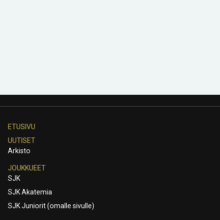
ETUSIVU
UUTISET
Arkisto
JOUKKUEET
SJK
SJK Akatemia
SJK Juniorit (omalle sivulle)