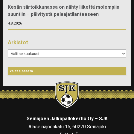
Kesän siirtoikkunassa on nähty liikettä molempiin
suuntiin – päivitystä pelaajatilanteeseen
4.8.2026
Arkistot
Arkistot
Seinäjoen Jalkapallokerho Oy – SJK
Alaseinäjoenkatu 15, 60220 Seinäjoki