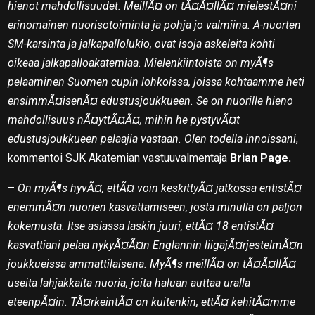
hienot mahdollisuudet. MeillÃ¤ on tÃ¤Ã¤llÃ¤ mielestÃ¤ni
erinomainen nuorisotoiminta ja pohja jo valmiina. A-nuorten
SM-karsinta ja jalkapallolukio, ovat isoja askeleita kohti
oikeaa jalkapalloakatemiaa. Mielenkiintoista on myÃ¶s
pelaaminen Suomen cupin lohkoissa, joissa kohtaamme heti
ensimmÃ¤isenÃ¤ edustusjoukkueen. Se on nuorille hieno
mahdollisuus nÃ¤yttÃ¤Ã¤, mihin he pystyvÃ¤t
edustusjoukkueen pelaajia vastaan. Olen todella innoissani
,
kommentoi SJK Akatemian vastuuvalmentaja
Brian Page.
–
On myÃ¶s hyvÃ¤, ettÃ¤ voin keskittyÃ¤ jatkossa entistÃ¤
enemmÃ¤n nuorien kasvattamiseen, josta minulla on paljon
kokemusta. Itse asiassa laskin juuri, ettÃ¤ 18 entistÃ¤
kasvattiani pelaa nykyÃ¤Ã¤n Englannin liigajÃ¤rjestelmÃ¤n
joukkueissa ammattilaisena. MyÃ¶s meillÃ¤ on tÃ¤Ã¤llÃ¤
useita lahjakkaita nuoria, joita haluan auttaa uralla
eteenpÃ¤in. TÃ¤rkeintÃ¤ on kuitenkin, ettÃ¤ kehitÃ¤mme