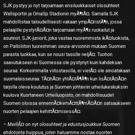
SJK pystyy jo nyt tarjoamaan ensiluokkaiset olosuhteet
Wallsportin ja OmaSp Stadionin myÃ¶tÃ¤. Samalla SJK
mahdollistaa taloudellisesti vakaan ympÃ¤ristÃ¶n, jossa
pelaajille pystytÃ¤Ã¤n tarjoamaan myÃ¶s ruokailut ja
asunnot. SJK-juniorit, joka vastaa nuoremmista ikÃ¤luokista,
on Palloliiton tuoreimman seura-arvionnin mukaan Suomen
parasta luokkaa, kun se nousi tasolle neljÃ¤. Tuohon
saavutukseen ei Suomessa ole pystynyt kuin kahdeksan
seuraa. Korkeimmalla viitostasolla, ei vielÃ¤ ole ainoatakaan
suomalaisseuraa. TÃ¤hÃ¤n yhtÃ¤lÃ¶Ã¶n kun lisÃ¤tÃ¤Ã¤n
tarjolla oleva koulutus ja Suomen johtaviin urheilukeskuksiin
kuuluva Kuortaneen Urheiluopisto, on mahdollisuudet
Suomen oloissa ennennÃ¤kemÃ¤ttÃ¶mÃ¤Ã¤n satsaukseen
nuorten pelaajien kehittÃ¤misessÃ¤.
–
MeillÃ¤ on nyt olosuhteet ja edustusjoukkue Suomen
ehdotonta huippua, joten haluamme nostaa nuorten