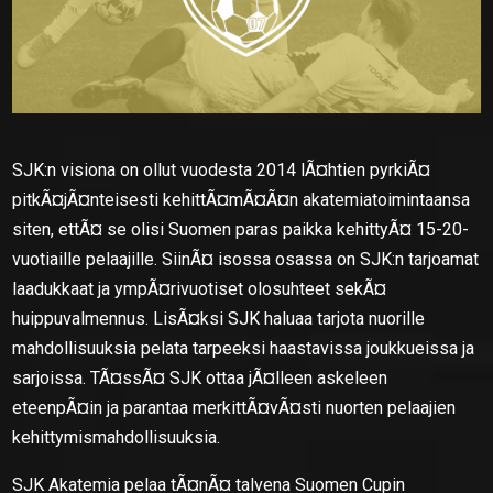
SJK:n visiona on ollut vuodesta 2014 lÃ¤htien pyrkiÃ¤
pitkÃ¤jÃ¤nteisesti kehittÃ¤mÃ¤Ã¤n akatemiatoimintaansa
siten, ettÃ¤ se olisi Suomen paras paikka kehittyÃ¤ 15-20-
vuotiaille pelaajille. SiinÃ¤ isossa osassa on SJK:n tarjoamat
laadukkaat ja ympÃ¤rivuotiset olosuhteet sekÃ¤
huippuvalmennus. LisÃ¤ksi SJK haluaa tarjota nuorille
mahdollisuuksia pelata tarpeeksi haastavissa joukkueissa ja
sarjoissa. TÃ¤ssÃ¤ SJK ottaa jÃ¤lleen askeleen
eteenpÃ¤in ja parantaa merkittÃ¤vÃ¤sti nuorten pelaajien
kehittymismahdollisuuksia.
SJK Akatemia pelaa tÃ¤nÃ¤ talvena Suomen Cupin