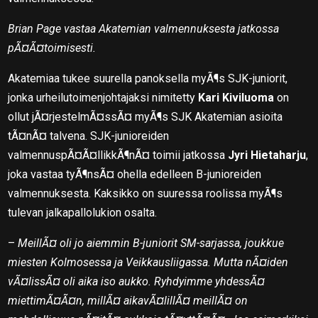
Brian Page vastaa Akatemian valmennuksesta jatkossa
pÃ¤Ã¤toimisesti.
Akatemiaa tukee suurella panoksella myÃ¶s SJK-juniorit,
jonka urheilutoimenjohtajaksi nimitetty
Kari Kiviluoma
on
ollut jÃ¤rjestelmÃ¤ssÃ¤ myÃ¶s SJK Akatemian asioita
tÃ¤nÃ¤ talvena. SJK-junioreiden
valmennuspÃ¤Ã¤llikkÃ¶nÃ¤ toimii jatkossa
Jyri Hietaharju
,
joka vastaa tyÃ¶nsÃ¤ ohella edelleen B-junioreiden
valmennuksesta. Kaksikko on suuressa roolissa myÃ¶s
tulevan jalkapallolukion osalta.
–
MeillÃ¤ oli jo aiemmin B-juniorit SM-sarjassa, joukkue
miesten Kolmosessa ja Veikkausliigassa. Mutta nÃ¤iden
vÃ¤lissÃ¤ oli aika iso aukko. Ryhdyimme yhdessÃ¤
miettimÃ¤Ã¤n, millÃ¤ aikavÃ¤lillÃ¤ meillÃ¤ on