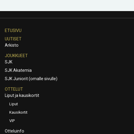
ETUSIVU
UUTISET
Arkisto
JOUKKUEET
SJK
SJK Akatemia
SJK Juniorit (omalle sivulle)
OTTELUT
Liput ja kausikortit
Liput
Kausikortit
VIP
Otteluinfo