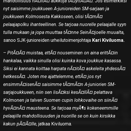
mahdollisuus nÃ¤itÃ¤ aukkoja tÃ¤yttÃ¤Ã¤. Jos esimerkiksi
nyt saisimme joukkueen A-junioreiden SM-sarjaan ja
joukkueen Kolmosesta Kakkoseen, olisi tÃ¤mÃ¤
pelaajapolku ihanteellinen. Se tarjoaa nuorelle pelaajalle syyn
tulla mukaan ja jopa muuttaa tÃ¤nne SeinÃ¤joelle muualta
,
sanoo SJK-junioreiden urheilutoimenjohtaja
Kari Kiviluoma.
–
PitÃ¤Ã¤ muistaa, ettÃ¤ nouseminen on aina erittÃ¤in
hankalaa, vaikka sinulla olisi kuinka kova joukkue kasassa.
Siksi ei kannata koittaa harpata nÃ¤itÃ¤ askeleita yhdessÃ¤
hetkessÃ¤. Joten me ajattelemme, ettÃ¤ jos nyt
ensimmÃ¤isenÃ¤ saisimme tÃ¤mÃ¤n A-juniorien SM-
sarjajoukkueen, niin sen lisÃ¤ksi kesÃ¤llÃ¤ pelattava
Kolmonen ja talven Suomen cupin lohkovaihe on siinÃ¤
hyvÃ¤nÃ¤ mausteena. Se tarjoaa myÃ¶s kokeneemmille
pelaajille mahdollisuuden ja nuorille se on kuin kirsikka
kakun pÃ¤Ã¤lle
, jatkaa Kiviluoma.