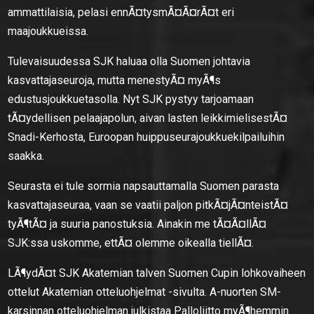
ammattilaisia, pelasi ennÃ¤tysmÃ¤Ã¤rÃ¤t eri
maajoukkueissa.
Tulevaisuudessa SJK haluaa olla Suomen johtavia
kasvattajaseuroja, mutta menestyÃ¤ myÃ¶s
edustusjoukkuetasolla. Nyt SJK pystyy tarjoamaan
tÃ¤ydellisen pelaajapolun, aivan lasten leikkimielisestÃ¤
Snadi-Kerhosta, Euroopan huippuseurajoukkuekilpailuihin
saakka.
Seurasta ei tule sormia napsauttamalla Suomen parasta
kasvattajaseuraa, vaan se vaatii paljon pitkÃ¤jÃ¤nteistÃ¤
tyÃ¶tÃ¤ ja suuria panostuksia. Ainakin me tÃ¤Ã¤llÃ¤
SJK:ssa uskomme, ettÃ¤ olemme oikealla tiellÃ¤.
LÃ¶ydÃ¤t SJK Akatemian talven Suomen Cupin lohkovaiheen
ottelut Akatemian otteluohjelmat -sivulta. A-nuorten SM-
karsinnan otteluohjelman julkistaa Palloliitto myÃ¶hemmin.