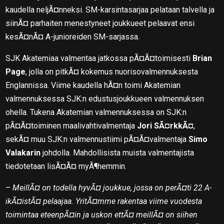
kaudella neljÃ¤nneksi. SM-karsintasarjaa pelataan talvella ja
siinÃ¤ parhaiten menestyneet joukkueet pelaavat ensi
kesÃ¤nÃ¤ A-junioreiden SM-sarjassa.
SJK Akatemiaa valmentaa jatkossa pÃ¤Ã¤toimisesti
Brian
Page
, jolla on pitkÃ¤ kokemus nuorisovalmennuksesta
Englannissa. Viime kaudella hÃ¤n toimi Akatemian
valmennuksessa SJK:n edustusjoukkueen valmennuksen
ohella. Tukena Akatemian valmennuksessa on SJK:n
pÃ¤Ã¤toiminen maalivahtivalmentaja
Jori SÃ¤rkkÃ¤
,
sekÃ¤ muu SJK:n valmennustiimi pÃ¤Ã¤valmentaja
Simo
Valakarin
johdolla. Mahdollisista muista valmentajista
tiedotetaan lisÃ¤Ã¤ myÃ¶hemmin.
–
MeillÃ¤ on todella hyvÃ¤ joukkue, jossa on perÃ¤ti 22 A-
ikÃ¤istÃ¤ pelaajaa. YritÃ¤mme rakentaa viime vuodesta
toimintaa eteenpÃ¤in ja uskon ettÃ¤ meillÃ¤ on siihen