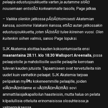
pelaajia edustusjoukkuetta varten ja autamme sitÃ¤
nousemaan entistÃ¤ korkeammalle tasolle,
Page jatkaa.
–
Vaikka olenkin jatkossa pÃ¤Ã¤toimisesti Akatemian
kanssa, sovimme Valakarin kanssa, ettÃ¤ autan jatkossakin
edustusjoukkuetta, joten tÃ¤stÃ¤ tulee kiireinen vuosi. Olen
kuitenkin siihen valmis
, sanoo Page lopuksi.
SJK Akatemia aloittaa kauden kokoontumisella ensi
maanantaina 28.11. klo 18.30 Wallsport Areenalla
, jossa
pelaajistolle ja mahdollisille uusille pelaajille kerrotaan
tulevan kauden jutuista. Tapaamiseen ovat tervetulleita niin
uudet kuin vanhatkin pelaajat. SJK Akatemia tarjoaa
pelipaikan myÃ¶s kokeneemmille pelaajille, joiden
elÃ¤mÃ¤ntilanne ei vÃ¤lttÃ¤mÃ¤ttÃ¤ sovi
ammattilaisjalkapalloilun haasteisiin, mutta halua on pelata
kilpailullisia otteluita erinomaisissa olosuhteissa ja
valmennuksessa.