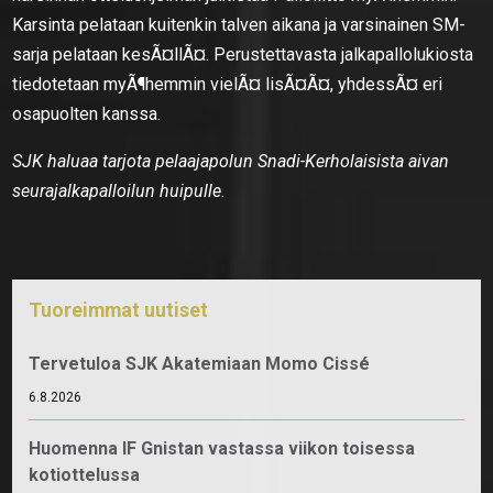
Karsinta pelataan kuitenkin talven aikana ja varsinainen SM-
sarja pelataan kesÃ¤llÃ¤. Perustettavasta jalkapallolukiosta
tiedotetaan myÃ¶hemmin vielÃ¤ lisÃ¤Ã¤, yhdessÃ¤ eri
osapuolten kanssa.
SJK haluaa tarjota pelaajapolun Snadi-Kerholaisista aivan
seurajalkapalloilun huipulle.
Tuoreimmat uutiset
Tervetuloa SJK Akatemiaan Momo Cissé
6.8.2026
Huomenna IF Gnistan vastassa viikon toisessa
kotiottelussa