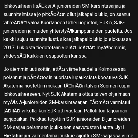
lohkovaiheen lisÃ¤ksi A-junioreiden SM-karsintasarjaa ja
suunnitelmissa jo pitkÃ¤Ã¤n ollut jalkapallolukio, on saanut
vihreÃ¤Ã¤ valoa Kuortaneen Urheiluopiston, SJK:n, SJK-
junioreiden ja muiden yhteistyÃ¶kumppaneiden puolelta. Jos
kaikki sujuu suunnitellusti, alkaa jalkapallolukio jo elokuussa
2017. Lukiosta tiedotetaan vielÃ¤ lisÃ¤Ã¤ myÃ¶hemmin,
yhdessÃ¤ kaikkien osapuolten kanssa.
Jo aiemmin uutisoitiin, ettÃ¤ viime kaudella Kolmosessa
pelannut ja pÃ¤Ã¤osin nuorista lupauksista koostuva SJK
Akatemia nostettiin mukaan tÃ¤mÃ¤n talven Suomen cupin
lohkovaiheeseen. Nyt SJK Akatemia ottaa talven ohjelmaan
myÃ¶s A-junioreiden SM-karsintasarjan. TÃ¤mÃ¤ varmistui
tÃ¤llÃ¤ viikolla, kun SJK otti vastaan Palloliiton tarjoaman
sarjapaikan. Paikkaa tarjottiin SJK-junioreiden B-junioreiden
SM-sarjaa pelanneen joukkueen saavutusten kautta.
Jyri
Hietaharjun
valmentama joukkue sijoittui SM-sarjassa viime