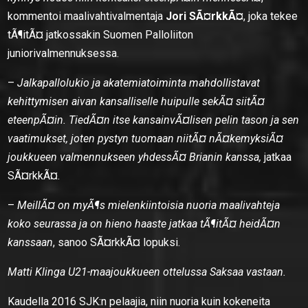
kommentoi maalivahtivalmentaja
Jori SÃ¤rkkÃ¤
, joka tekee
tÃ¶itÃ¤ jatkossakin Suomen Palloliiton
juniorivalmennuksessa.
–
Jalkapallolukio ja akatemiatoiminta mahdollistavat
kehittymisen aivan kansalliselle huipulle sekÃ¤ siitÃ¤
eteenpÃ¤in. TiedÃ¤n itse kansainvÃ¤lisen pelin tason ja sen
vaatimukset, joten pystyn tuomaan niitÃ¤ nÃ¤kemyksiÃ¤
joukkueen valmennukseen yhdessÃ¤ Brianin kanssa,
jatkaa
SÃ¤rkkÃ¤.
–
MeillÃ¤ on myÃ¶s mielenkiintoisia nuoria maalivahteja
koko seurassa ja on hieno haaste jatkaa tÃ¶itÃ¤ heidÃ¤n
kanssaan
, sanoo SÃ¤rkkÃ¤ lopuksi.
Matti Klinga U21-maajoukkueen ottelussa Saksaa vastaan.
Kaudella 2016 SJK:n pelaajia, niin nuoria kuin kokeneita