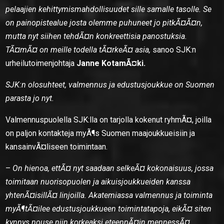
pelaajien kehittymismahdollisuudet sille samalle tasolle. Se
on painopistealue josta olemme puhuneet jo pitkÃ¤Ã¤n,
mutta nyt siihen tehdÃ¤n konkreettisia panostuksia.
TÃ¤mÃ¤ on meille todella tÃ¤rkeÃ¤ asia,
sanoo SJK:n
urheilutoimenjohtaja
Janne KotamÃ¤ki.
SJK:n olosuhteet, valmennus ja edustusjoukkue on Suomen
parasta jo nyt.
Valmennuspuolella SJK:lla on tarjolla kokenut ryhmÃ¤, joilla
on paljon kontakteja myÃ¶s Suomen maajoukkueisiin ja
kansainvÃ¤liseen toimintaan.
–
On hienoa, ettÃ¤ nyt saadaan selkeÃ¤ kokonaisuus, jossa
toimitaan nuorisopuolen ja aikuisjoukkueiden kanssa
yhtenÃ¤isillÃ¤ linjoilla. Akatemiassa valmennus ja toiminta
myÃ¶tÃ¤ilee edustusjoukkueen toimintatapoja, eikÃ¤ siten
kynnys nouse niin korkeaksi eteenpÃ¤in mennessÃ¤
,