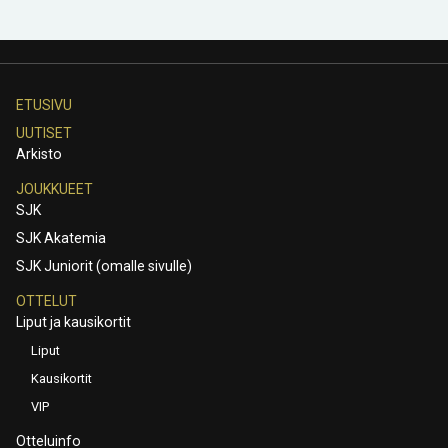
ETUSIVU
UUTISET
Arkisto
JOUKKUEET
SJK
SJK Akatemia
SJK Juniorit (omalle sivulle)
OTTELUT
Liput ja kausikortit
Liput
Kausikortit
VIP
Otteluinfo