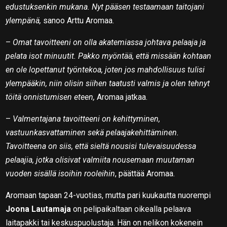
edustuksenkin mukana. Nyt pääsen testaamaan taitojani
ylempänä,
sanoo Arttu Aromaa.
–
Omat tavoitteeni on olla akatemiassa johtava pelaaja ja
pelata isot minuutit. Pakko myöntää, että missään kohtaan
en ole lopettanut työntekoa, joten jos mahdollisuus tulisi
ylempääkin, niin olisin siihen taatusti valmis ja olen tehnyt
töitä onnistumisen eteen,
Aromaa jatkaa.
–
Valmentajana tavoitteeni on kehittyminen,
vastuunkasvattaminen sekä pelaajakehittäminen.
Tavoitteena on siis, että sieltä nousisi tulevaisuudessa
pelaajia, jotka olisivat valmiita nousemaan muutaman
vuoden sisällä isoihin rooleihin
, päättää Aromaa.
Aromaan tapaan 24-vuotias, mutta pari kuukautta nuorempi
Joona Lautamaja
on pelipaikaltaan oikealla pelaava
laitapakki tai keskuspuolustaja. Hän on nelikon kokenein