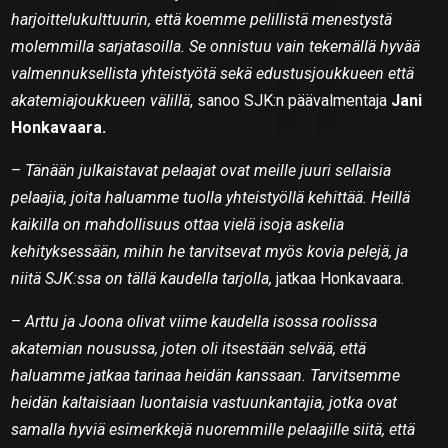
harjoittelukulttuurin, että koemme pelillistä menestystä
molemmilla sarjatasoilla. Se onnistuu vain tekemällä hyvää
valmennuksellista yhteistyötä sekä edustusjoukkueen että
akatemiajoukkueen välillä
, sanoo SJK:n päävalmentaja
Jani
Honkavaara.
–
Tänään julkaistavat pelaajat ovat meille juuri sellaisia
pelaajia, joita haluamme tuolla yhteistyöllä kehittää. Heillä
kaikilla on mahdollisuus ottaa vielä isoja askelia
kehityksessään, mihin he tarvitsevat myös kovia pelejä, ja
niitä SJK:ssa on tällä kaudella tarjolla,
jatkaa Honkavaara.
–
Arttu ja Joona olivat viime kaudella isossa roolissa
akatemian nousussa, joten oli itsestään selvää, että
haluamme jatkaa tarinaa heidän kanssaan. Tarvitsemme
heidän kaltaisiaan luontaisia vastuunkantajia, jotka ovat
samalla hyviä esimerkkejä nuoremmille pelaajille siitä, että