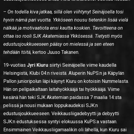
–
On todella kiva jatkaa, sillä olen viihtynyt Seinäjoella tosi
hyvin nämä pari vuotta. Ykköseen nousu tietenkin lisää vielä
nälkää ja motivaatiota ensi kautta koskien. Tavoitteena on
ottaa iso rooli SJK Akatemiassa Ykkösessä. Tietysti myös
edustusjoukkueeseen pääsy on mielessä ja sen eteen
tehdään töitä,
kertoo Juuso Takanen.
19-vuotias
Jyri Kiuru
siirtyi Seinäjoelle viime kaudella
Helsingistä, Klubi 04:n riveistä. Aluperin NuPS:n ja Käpylän
Pallon junioripolun läpi käynyt Kiuru on kotoisin Nummelasta.
Hän on pelipaikaltaan laitahyökkääjä tai hyökkääjä. Viime
kesänä hän teki SJK Akatemian paidassa 7 maalia 14:sta
pelissä ja nousi mukaan loppukaudeksi SJK:n
edustusjoukkueeseen. Veikkausliigadebyytti ja debyytti
SJK:n edustuksessa syntyi elokuussa KuPS:a vastaan.
Ensimmäinen Veikkausliigamaalikin oli lähellä, kun Kiuru sai