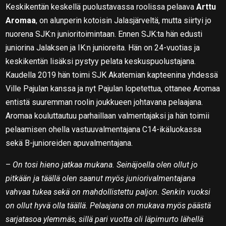
Keskikentän keskellä puolustavassa roolissa pelaava
Arttu
Aromaa
, on alunperin kotoisin Jalasjärveltä, mutta siirtyi jo
nuorena SJK:n junioritoimintaan. Ennen SJK:ta hän edusti
juniorina Jalaksen ja IK:n junioreita. Hän on 24-vuotias ja
keskikentän lisäksi pystyy pelata keskuspuolustajana.
Kaudella 2019 hän toimi SJK Akatemian kapteenina yhdessä
Ville Pajulan kanssa ja nyt Pajulan lopetettua, ottanee Aromaa
entistä suuremman roolin joukkueen johtavana pelaajana.
Aromaa kouluttautuu parhaillaan valmentajaksi ja hän toimii
pelaamisen ohella vastuuvalmentajana C14-ikäluokassa
sekä B-junioreiden apuvalmentajana.
–
On tosi hieno jatkaa mukana. Seinäjoella olen ollut jo
pitkään ja täällä olen saanut myös juniorivalmentajana
vahvaa tukea sekä on mahdollistettu paljon. Senkin vuoksi
on ollut hyvä olla täällä. Pelaajana on mukava myös päästä
sarjatasoa ylemmäs, sillä pari vuotta oli läpimurto lähellä