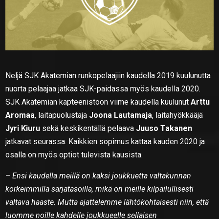
Neljä SJK Akatemian runkopelaajiin kaudella 2019 kuulunutta
nuorta pelaajaa jatkaa SJK-paidassa myös kaudella 2020.
SJK Akatemian kapteenistoon viime kaudella kuulunut
Arttu
Aromaa
, laitapuolustaja
Joona Lautamaja
, laitahyökkääjä
Jyri Kiuru
sekä keskikentällä pelaava
Juuso Takanen
jatkavat seurassa. Kaikkien sopimus kattaa kauden 2020 ja
osalla on myös optiot tulevista kausista.
–
Ensi kaudella meillä on kaksi joukkuetta valtakunnan
korkeimmilla sarjatasoilla, mikä on meille kilpailullisesti
valtava haaste. Mutta ajattelemme lähtökohtaisesti niin, että
luomme noille kahdelle joukkueelle sellaisen