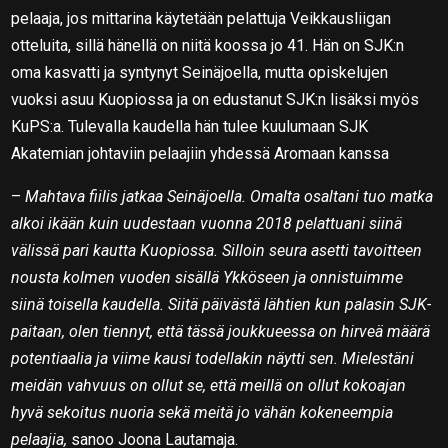
pelaaja, jos mittarina käytetään pelattuja Veikkausliigan
otteluita, sillä hänellä on niitä koossa jo 41. Hän on SJK:n
oma kasvatti ja syntynyt Seinäjoella, mutta opiskelujen
vuoksi asuu Kuopiossa ja on edustanut SJK:n lisäksi myös
KuPS:a. Tulevalla kaudella hän tulee kuulumaan SJK
Akatemian johtaviin pelaajiin yhdessä Aromaan kanssa
–
Mahtava fiilis jatkaa Seinäjoella. Omalta osaltani tuo matka
alkoi ikään kuin uudestaan vuonna 2018 pelattuani siinä
välissä pari kautta Kuopiossa. Silloin seura asetti tavoitteen
nousta kolmen vuoden sisällä Ykköseen ja onnistuimme
siinä toisella kaudella. Siitä päivästä lähtien kun palasin SJK-
paitaan, olen tiennyt, että tässä joukkueessa on hirveä määrä
potentiaalia ja viime kausi todellakin näytti sen. Mielestäni
meidän vahvuus on ollut se, että meillä on ollut kokoajan
hyvä sekoitus nuoria sekä meitä jo vähän kokeneempia
pelaajia,
sanoo Joona Lautamaja.