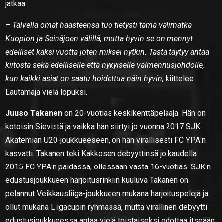
jatkaa.
–
Talvella omat haasteensa tuo tietysti tämä välimatka
Kuopion ja Seinäjoen välillä, mutta hyvin se on mennyt
edelliset kaksi vuotta joten miksei nytkin. Tästä täytyy antaa
kiitosta sekä edelliselle että nykyiselle valmennusjohdolle,
kun kaikki asiat on saatu hoidettua näin hyvin,
kiittelee
Lautamaja vielä lopuksi.
Juuso Takanen
on 20-vuotias keskikenttäpelaaja. Hän on
kotoisin Sievistä ja vaikka hän siirtyi jo vuonna 2017 SJK
Akatemian U20-joukkueeseen, on hän virallisesti FC YPA:n
kasvatti. Takanen teki Kakkosen debyyttinsä jo kaudella
2015 FC YPA:n paidassa, ollessaan vasta 16-vuotias. SJK:n
edustusjoukkueen harjoitusrinkiin kuuluva Takanen on
pelannut Veikkausliiga-joukkueen mukana harjoituspelejä ja
ollut mukana Liigacupin ryhmässä, mutta virallinen debyytti
edustusjoukkueessa antaa vielä toistaiseksi odottaa itseään.