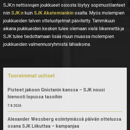
SJK:n nettisivujen joukkueet osiosta löytyy sopimustilanteet
niin
SJK:n
kuin
SJK Akatemiankin
osalta. Myös molempien
joukkueiden talven otteluohjelmat päivitetty. Tammikuun
aikana joukkueiden kesken tulee olemaan vielä liikennettä ja
SJK tulee tiedottamaan lisää muun muassa molempien
joukkueiden valmennusryhmistä lähiaikoina.
Tuoreimmat uutiset
Pisteet jakoon Gnistanin kanssa – SJK nousi
hienosti lopussa tasoihin
7.8.2026
Alexander Wessberg esiintymässä päivän ottelussa
osana SJK Liikuttaa – kampanjaa