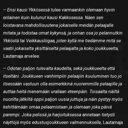
–
Ensi kausi Ykkösessä tulee varmaankin olemaan hyvin
erilainen kuin kulunut kausi Kakkosessa. Näen sen
loistavana mahdollisuutena jokaiselle meidän pelaajalle
mitata ja todistaa omat kykynsä, ja onhan osa jo pelannutkin
Ykköstä tai Veikkausliigaa, joten kyllä me tiedämme mitä se
vaatii jokaiselta yksittäiseltä pelaajalta ja koko joukkueelta,
Lautamaja arvelee.
–
Odotan paljon tulevalta kaudelta, sekä joukkueelta että
itseltäni. Joukkueen vanhimpiin pelaajiin kuuluminen tuo jo
itsessään vastuun olla esimerkkinä nuoremmille pelaajille ja
auttaa heitä menemään urallaan eteenpäin. Toisaalta näiltä
nuorilta jätkiltä oppii paljon uusia juttuja ja näin pystyy myös
kehittämään omaa pelaamistaan ja olemaan joka päivä
parempi. Joka pelissä ja harjoituksessa annetaan tietysti
näyttöjä myös edustusjoukkueen valmennukselle,
Lautamaja