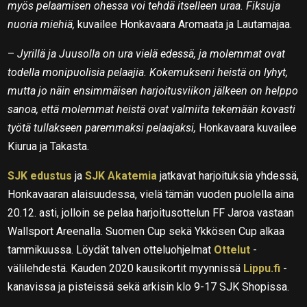
myös pelaamisen ohessa voi tehdä itselleen uraa. Fiksuja
nuoria miehiä,
kuvailee Honkavaara Aromaata ja Lautamajaa.
–
Jyrillä ja Juusolla on ura vielä edessä, ja molemmat ovat
todella monipuolisia pelaajia. Kokemukseni heistä on lyhyt,
mutta jo näin ensimmäisen harjoitusviikon jälkeen on helppo
sanoa, että molemmat heistä ovat valmiita tekemään kovasti
työtä tullakseen paremmaksi pelaajaksi,
Honkavaara kuvailee
Kiurua ja Takasta.
SJK edustus
ja
SJK Akatemia
jatkavat harjoituksia yhdessä,
Honkavaaran alaisuudessa, vielä tämän vuoden puolella aina
20.12. asti, jolloin se pelaa harjoitusottelun FF Jaroa vastaan
Wallsport Areenalla. Suomen Cup sekä Ykkösen Cup alkaa
tammikuussa. Löydät talven otteluohjelmat
Ottelut
-
välilehdestä. Kauden 2020 kausikortit myynnissä
Lippu.fi
-
kanavissa ja pisteissä sekä arkisin klo 9-17 SJK Shopissa.