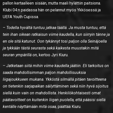
pallon kertaalleen sisään, mutta maali hylättiin paitsiona.
Klubi 04:n paidassa hän on pelannut myös Ykkösessä ja
UEFA Youth Cupissa.
–
Todella hyvältä tuntuu jatkaa täällä. Ja musta tuntuu, että
tein ihan oikean ratkaisun viime kaudella, kun siirryin tänne ja
en ole sitä katunut. Oon tykännyt tosi paljon olla Seinäjoella
ja tykkään tästä seurasta sekä kaikesta muustakin mitä
seuran ympärillä on,
kertoo Jyri Kiuru.
–
Jatketaan siitä mihin viime kaudella jäätiin. Eli tarkoitus on
saada mahdollisimman paljon mahdollisuuksia
liigajoukkueen mukana. Ykköstä silmällä pitäen tavoitteena
on tietenkin sarjapaikan säilyttäminen sekä niin hyvä sijoitus
siellä kuin vain on mahdollista. Henkilökohtaisesti omat
päätavoitteet on kuitenkin liigan puolella, että pääsisi siellä
kentälle näyttämään mitä osaa,
päättää Kiuru.