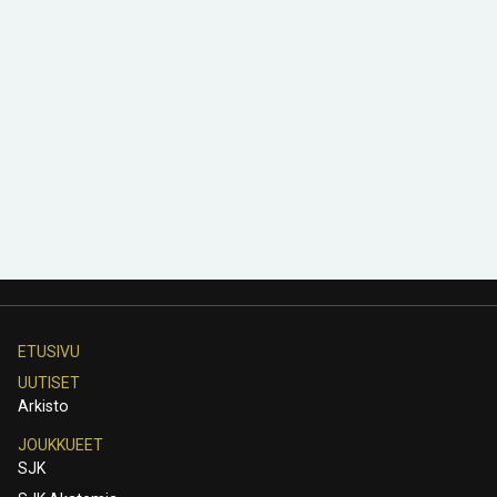
ETUSIVU
UUTISET
Arkisto
JOUKKUEET
SJK