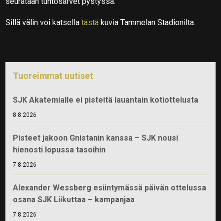
seurataan tuntosarvet pystyssä.
Sillä välin voi katsella
tästä
kuvia Tammelan Stadionilta.
Tuoreimmat uutiset
SJK Akatemialle ei pisteitä lauantain kotiottelusta
8.8.2026
Pisteet jakoon Gnistanin kanssa – SJK nousi
hienosti lopussa tasoihin
7.8.2026
Alexander Wessberg esiintymässä päivän ottelussa
osana SJK Liikuttaa – kampanjaa
7.8.2026