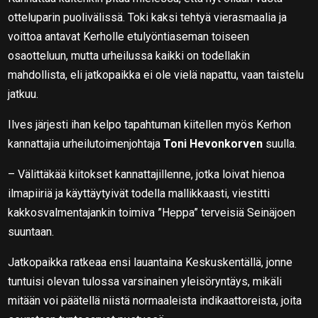
otteluparin puolivälissä. Toki kaksi tehtyä vierasmaalia ja
voittoa antavat Kerholle etulyöntiaseman toiseen
osaotteluun, mutta urheilussa kaikki on todellakin
mahdollista, eli jatkopaikka ei ole vielä napattu, vaan taistelu
jatkuu.
Ilves järjesti ihan kelpo tapahtuman kiitellen myös Kerhon
kannattajia urheilutoimenjohtaja
Toni Hevonkorven
suulla.
– Välittäkää kiitokset kannattajillenne, jotka loivat hienoa
ilmapiiriä ja käyttäytyivät todella mallikkaasti, viestitti
kakkosvalmentajankin toimiva ”Heppa” terveisiä Seinäjoen
suuntaan.
Jatkopaikka ratkeaa ensi lauantaina Keskuskentällä, jonne
tuntuisi olevan tulossa varsinainen yleisöryntäys, mikäli
mitään voi päätellä niistä normaaleista indikaattoreista, joita