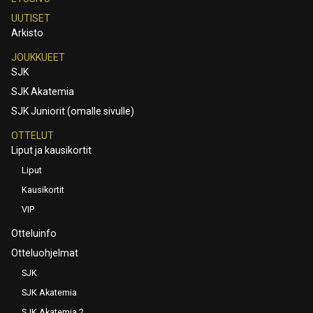
UUTISET
Arkisto
JOUKKUEET
SJK
SJK Akatemia
SJK Juniorit (omalle sivulle)
OTTELUT
Liput ja kausikortit
Liput
Kausikortit
VIP
Otteluinfo
Otteluohjelmat
SJK
SJK Akatemia
SJK Akatemia 2