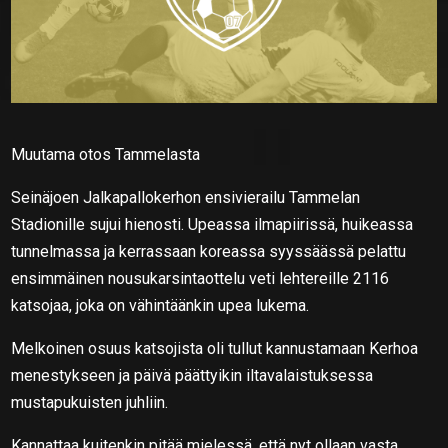
Muutama otos Tammelasta
Seinäjoen Jalkapallokerhon ensivierailu Tammelan
Stadionille sujui hienosti. Upeassa ilmapiirissä, huikeassa
tunnelmassa ja kerrassaan koreassa syyssäässä pelattu
ensimmäinen nousukarsintaottelu veti lehtereille 2116
katsojaa, joka on vähintäänkin upea lukema.
Melkoinen osuus katsojista oli tullut kannustamaan Kerhoa
menestykseen ja päivä päättyikin iltavalaistuksessa
mustapukuisten juhliin.
Kannattaa kuitenkin pitää mielessä, että nyt ollaan vasta