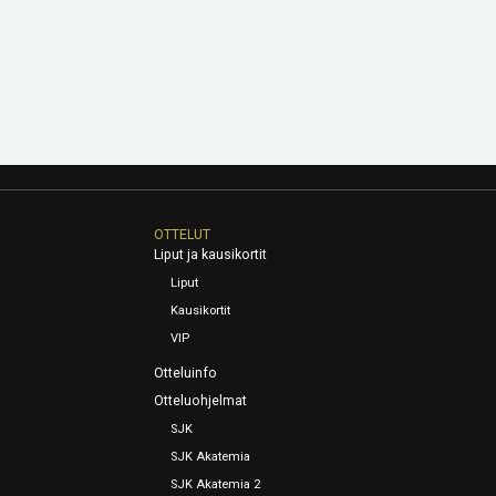
OTTELUT
Liput ja kausikortit
Liput
Kausikortit
VIP
Otteluinfo
Otteluohjelmat
SJK
SJK Akatemia
SJK Akatemia 2