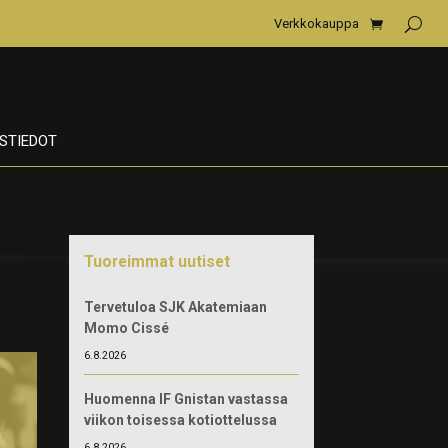
Verkkokauppa
STIEDOT
Tuoreimmat uutiset
Tervetuloa SJK Akatemiaan
Momo Cissé
6.8.2026
Huomenna IF Gnistan vastassa
viikon toisessa kotiottelussa
6.8.2026