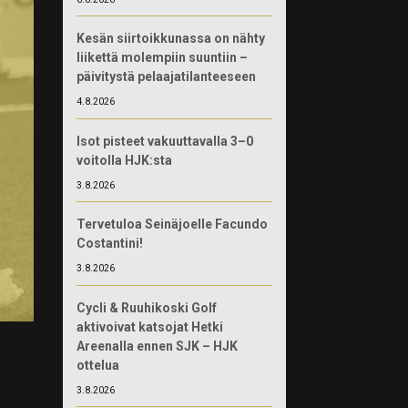
Kesän siirtoikkunassa on nähty
liikettä molempiin suuntiin –
päivitystä pelaajatilanteeseen
4.8.2026
Isot pisteet vakuuttavalla 3–0
voitolla HJK:sta
3.8.2026
Tervetuloa Seinäjoelle Facundo
Costantini!
3.8.2026
Cycli & Ruuhikoski Golf
aktivoivat katsojat Hetki
Areenalla ennen SJK – HJK
ottelua
3.8.2026