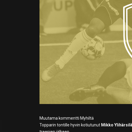
Muutama kommentti Myhiltä
Topparin tontille hyvin kotiutunut
Mikko Ylihärsil
treenien jälkeen.