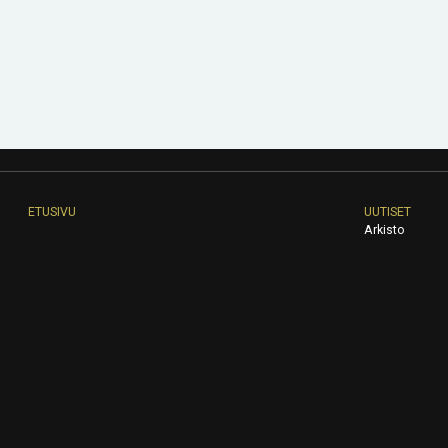
ETUSIVU
UUTISET
Arkisto