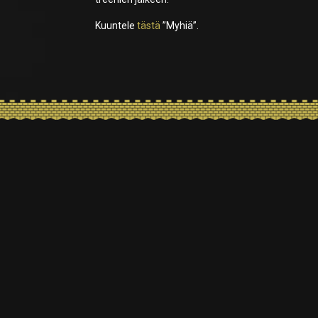
Kuuntele
tästä
”Myhiä”.