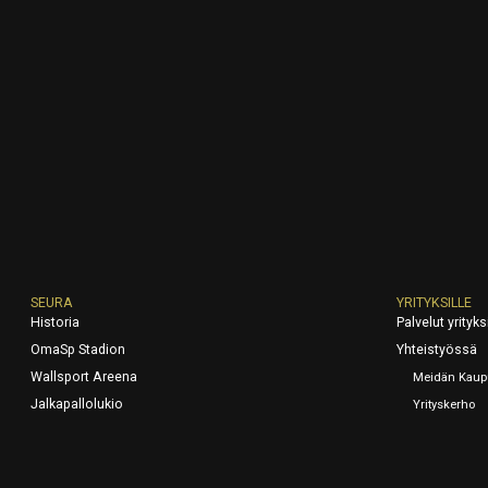
SEURA
YRITYKSILLE
Historia
Palvelut yrityksi
OmaSp Stadion
Yhteistyössä
Wallsport Areena
Meidän Kaup
Jalkapallolukio
Yrityskerho