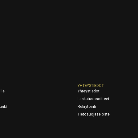
YHTEYSTIEDOT
lle
Yhteystiedot
Laskutusosoitteet
Rekrytointi
unki
Tietosuojaseloste