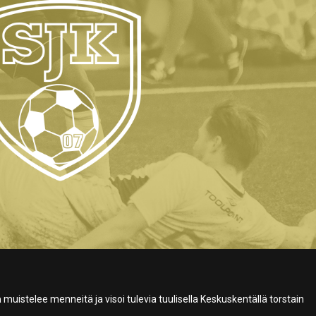
ä
muistelee menneitä ja visoi tulevia tuulisella Keskuskentällä torstain