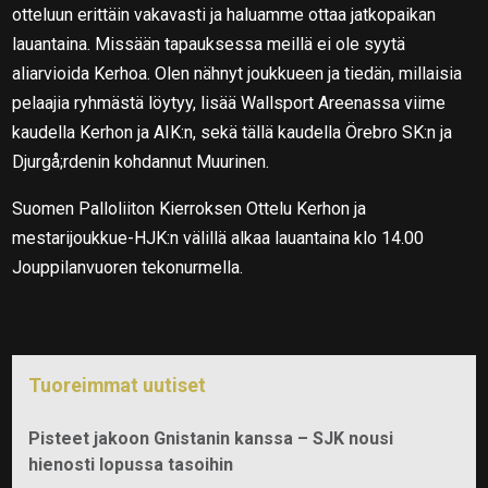
otteluun erittäin vakavasti ja haluamme ottaa jatkopaikan
lauantaina. Missään tapauksessa meillä ei ole syytä
aliarvioida Kerhoa. Olen nähnyt joukkueen ja tiedän, millaisia
pelaajia ryhmästä löytyy, lisää Wallsport Areenassa viime
kaudella Kerhon ja AIK:n, sekä tällä kaudella Örebro SK:n ja
Djurgå;rdenin kohdannut Muurinen.
Suomen Palloliiton Kierroksen Ottelu Kerhon ja
mestarijoukkue-HJK:n välillä alkaa lauantaina klo 14.00
Jouppilanvuoren tekonurmella.
Tuoreimmat uutiset
Pisteet jakoon Gnistanin kanssa – SJK nousi
hienosti lopussa tasoihin