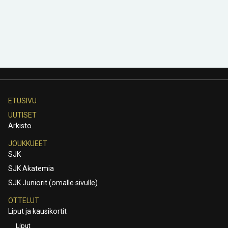
ETUSIVU
UUTISET
Arkisto
JOUKKUEET
SJK
SJK Akatemia
SJK Juniorit (omalle sivulle)
OTTELUT
Liput ja kausikortit
Liput