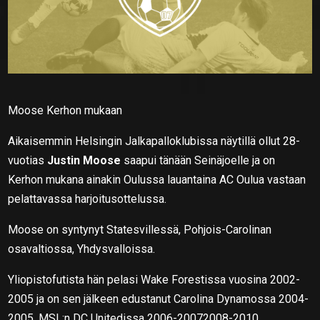
Moose Kerhon mukaan
Aikaisemmin Helsingin Jalkapalloklubissa näytillä ollut 28-
vuotias
Justin Moose
saapui tänään Seinäjoelle ja on
Kerhon mukana ainakin Oulussa lauantaina AC Oulua vastaan
pelattavassa harjoitusottelussa.
Moose on syntynyt Statesvillessä, Pohjois-Carolinan
osavaltiossa, Yhdysvalloissa.
Yliopistofutista hän pelasi Wake Forestissa vuosina 2002-
2005 ja on sen jälkeen edustanut Carolina Dynamossa 2004-
2005, MSL:n DC Unitedissa 2006-20072008-2010