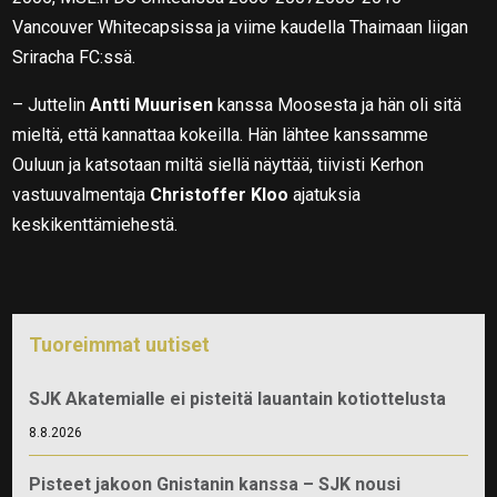
Vancouver Whitecapsissa ja viime kaudella Thaimaan liigan
Sriracha FC:ssä.
– Juttelin
Antti Muurisen
kanssa Moosesta ja hän oli sitä
mieltä, että kannattaa kokeilla. Hän lähtee kanssamme
Ouluun ja katsotaan miltä siellä näyttää, tiivisti Kerhon
vastuuvalmentaja
Christoffer Kloo
ajatuksia
keskikenttämiehestä.
Tuoreimmat uutiset
SJK Akatemialle ei pisteitä lauantain kotiottelusta
8.8.2026
Pisteet jakoon Gnistanin kanssa – SJK nousi