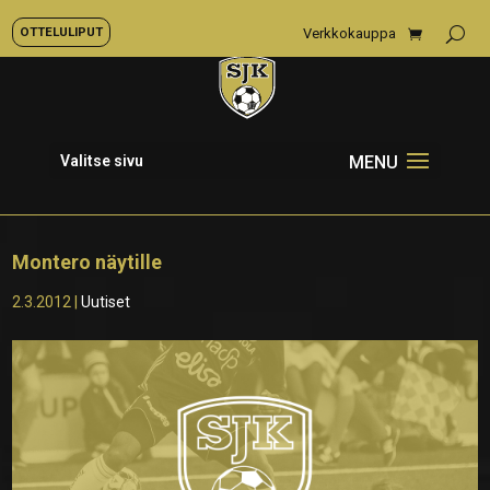
OTTELULIPUT
Verkkokauppa
Valitse sivu
Montero näytille
2.3.2012
|
Uutiset