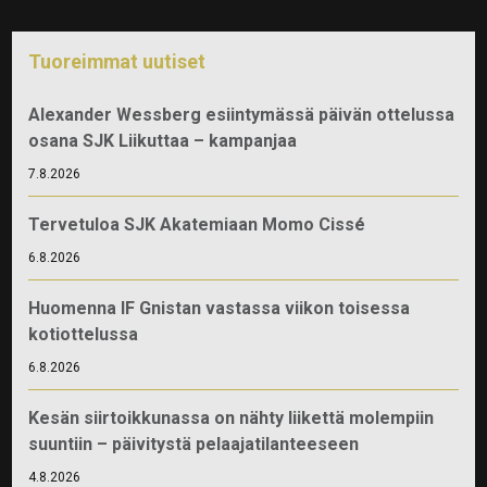
Tuoreimmat uutiset
Alexander Wessberg esiintymässä päivän ottelussa
osana SJK Liikuttaa – kampanjaa
7.8.2026
Tervetuloa SJK Akatemiaan Momo Cissé
6.8.2026
Huomenna IF Gnistan vastassa viikon toisessa
kotiottelussa
6.8.2026
Kesän siirtoikkunassa on nähty liikettä molempiin
suuntiin – päivitystä pelaajatilanteeseen
4.8.2026