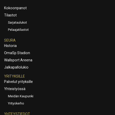
Kokoonpanot
Tilastot
Sarjataulukot
Pelaajatilastot
SEURA
Historia
OmaSp Stadion
Wallsport Areena
Jalkapallolukio
YRITYKSILLE
Palvelut yrityksille
Yhteistyössä
Meidän Kaupunki
Yrityskerho
YHTEYSTIEDOT