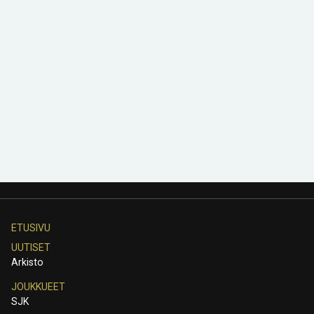
ETUSIVU
UUTISET
Arkisto
JOUKKUEET
SJK