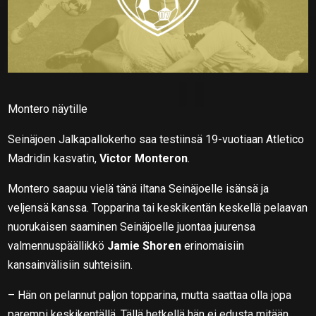
Montero näytille
Seinäjoen Jalkapallokerho saa testiinsä 19-vuotiaan Atletico
Madridin kasvatin,
Victor Monteron
.
Montero saapuu vielä tänä iltana Seinäjoelle isänsä ja
veljensä kanssa. Topparina tai keskikentän keskellä pelaavan
nuorukaisen saaminen Seinäjoelle juontaa juurensa
valmennuspäällikkö
Jamie Shoren
erinomaisiin
kansainvälisiin suhteisiin.
– Hän on pelannut paljon topparina, mutta saattaa olla jopa
parempi keskikentällä. Tällä hetkellä hän ei edusta mitään