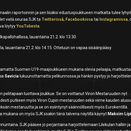
alin raportoinnin ja sen lisäksi edustusjoukkueen matkalta tulee lyhyi
llet vielä seuraa SJK:ta
Twitterissä
,
Facebookissa
tai
Instagramissa
,
va löytyy
YouTubesta
.
kapallohallissa, lauantaina 21.2. klo 13.30.
a, lauantaina 21.2. klo 14.15. Otteluun on vapaa sisäänpääsy.
ottamatta Suomen U19-maajoukkueen mukana olevia pelaajia, matkusta
ko Savicia
lukuunottamatta pelikunnossa ja hänkin pystyy jo harjoitte
en pelitapaan luottava joukkue. Se on voittanut Viron Mestaruuden nyt
ahdesti putkeen myös Viron Cupin mestaruuden sekä viime kauden aluss
sän mestaruutta ja se on esiintynyt säännöllisesti myös Eurokentillä.
a mukana on myös SJK:ssakin tänä talvena näytillä käynyt
Maksim Lip
unnuntaina. SJK pääsee jo perjantaina harjoittelemaan Lilekulan halliin ja