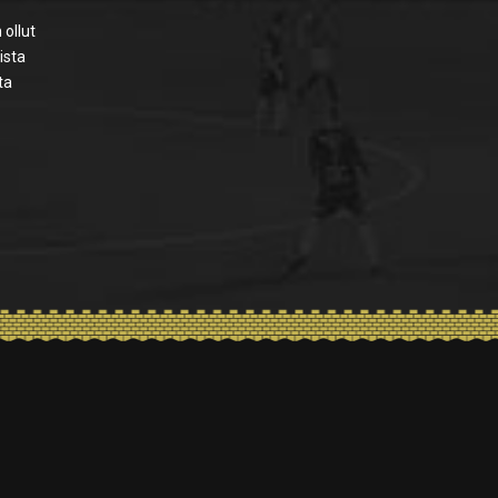
 ollut
ista
ta