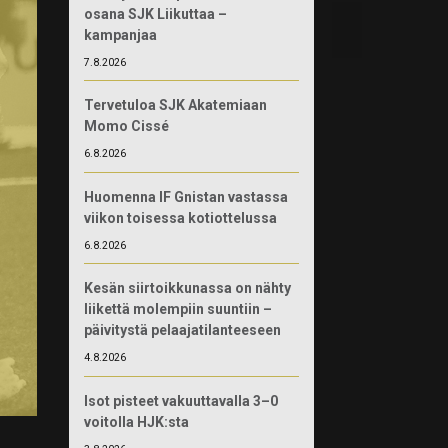
osana SJK Liikuttaa –
kampanjaa
7.8.2026
Tervetuloa SJK Akatemiaan
Momo Cissé
6.8.2026
Huomenna IF Gnistan vastassa
viikon toisessa kotiottelussa
6.8.2026
Kesän siirtoikkunassa on nähty
liikettä molempiin suuntiin –
päivitystä pelaajatilanteeseen
4.8.2026
Isot pisteet vakuuttavalla 3–0
voitolla HJK:sta