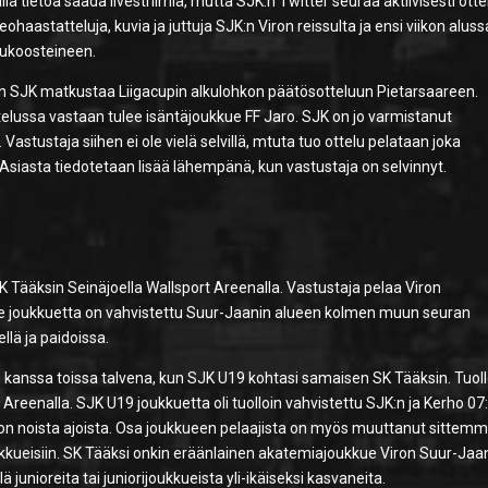
llä tietoa saada livestriimiä, mutta SJK:n Twitter seuraa aktiivisesti ott
haastatteluja, kuvia ja juttuja SJK:n Viron reissulta ja ensi viikon aluss
elukoosteineen.
n SJK matkustaa Liigacupin alkulohkon päätösotteluun Pietarsaareen.
ttelussa vastaan tulee isäntäjoukkue FF Jaro. SJK on jo varmistanut
. Vastustaja siihen ei ole vielä selvillä, mtuta tuo ottelu pelataan joka
 Asiasta tiedotetaan lisää lähempänä, kun vastustaja on selvinnyt.
 Tääksin Seinäjoella Wallsport Areenalla. Vastustaja pelaa Viron
lle joukkuetta on vahvistettu Suur-Jaanin alueen kolmen muun seuran
llä ja paidoissa.
 kanssa toissa talvena, kun SJK U19 kohtasi samaisen SK Tääksin. Tuoll
ort Areenalla. SJK U19 joukkuetta oli tuolloin vahvistettu SJK:n ja Kerho 07
jon noista ajoista. Osa joukkueen pelaajista on myös muuttanut sittemm
oukkueisiin. SK Tääksi onkin eräänlainen akatemiajoukkue Viron Suur-Jaa
 junioreita tai juniorijoukkueista yli-ikäiseksi kasvaneita.