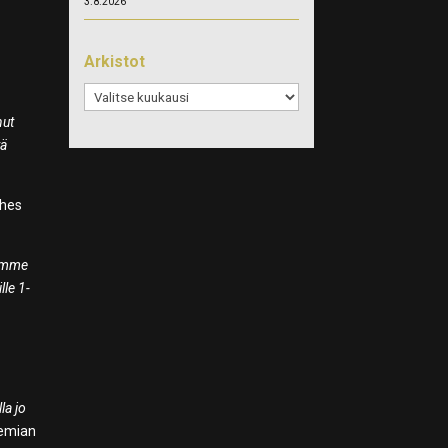
3.8.2026
Arkistot
Arkistot
nut
tä
ähes
äimme
lle 1-
la jo
temian