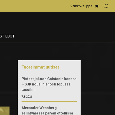
Verkkokauppa
STIEDOT
Tuoreimmat uutiset
Pisteet jakoon Gnistanin kanssa
– SJK nousi hienosti lopussa
tasoihin
7.8.2026
Alexander Wessberg
esiintymässä päivän ottelussa