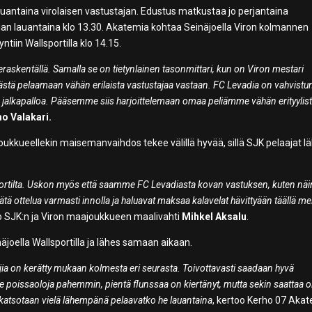
antaina virolaisen vastustajan. Edustus matkustaa jo perjantaina
adian lauantaina klo 13.30. Akatemia kohtaa Seinäjoella Viron kolmannen
tiin Wallsportilla klo 14.15.
eraskentällä. Samalla se on tietynlainen tasonmittari, kun on Viron mestari
ästä pelaamaan vähän erilaista vastustajaa vastaan. FC Levadia on vahvistu
ta jalkapalloa. Pääsemme siis harjoittelemaan omaa peliämme vähän erityylis
o Valakari.
ukkueellekin maisemanvaihdos tekee välillä hyvää, sillä SJK pelaajat l
sportilta. Uskon myös että saamme FC Levadiasta kovan vastuksen, kuten n
ä ottelua varmasti innolla ja haluavat maksaa kalavelat hävittyään täällä mei
 SJK:n ja Viron maajoukkueen maalivahti
Mihkel Aksalu
.
joella Wallsportilla ja lähes samaan aikaan.
aajia on kerätty mukaan kolmesta eri seurasta. Toivottavasti saadaan hyvä
e poissaoloja pahemmin, pientä flunssaa on kiertänyt, mutta sekin saattaa ol
 katsotaan vielä lähempänä pelaavatko he lauantaina
, kertoo Kerho 07 Aka