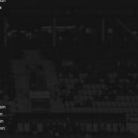
elun
a
oin
:n
in
nin