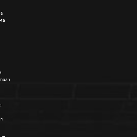
tä
 ota
a
lemaan
a
in
.