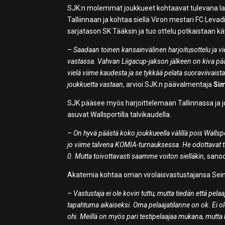
SJK:n molemmat joukkueet kohtaavat tulevana lau
Talliinnaan ja kohtaa siellä Viron mestari FC Lev
sarjatason SK Tääksin ja tuo ottelu potkaistaan käyn
–
Saadaan toinen kansainvälinen harjoitusottelu ja vi
vastassa. Vahvan Liigacup-jakson jälkeen on kiva pä
vielä viime kaudesta ja se tykkää pelata suoraviivais
joukkuetta vastaan,
arvioi SJK:n päävalmentaja
Sim
SJK pääsee myös harjoittelemaan Tallinnassa ja jo
asuvat Wallsportilla talvikaudella.
–
On hyvä päästä koko joukkueella välillä pois Wall
jo viime talvena KOMIA-turnauksessa. He odottavat tät
0. Mutta toivottavasti saamme voiton sielläkin,
sanoo
Akatemia kohtaa oman virolaisvastustajansa Seinä
–
Vastustaja ei ole kovin tuttu, mutta tiedän että pel
tapahtuma aikaiseksi. Oma pelaajatilanne on ok. Ei ol
ohi. Meillä on myös pari testipelaajaa mukana, mutta