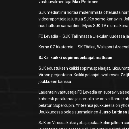
vastuuvalmentaja
Max Peltonen.
SJK mediatiimi hoitaa molemmista otteluista norma
videoraportteja ja juttuja SJK:n some-kanaviin. Jo
nuo haltuun samantien. Myös SJK TV:n oma kana
FC Levadia – SJK, Tallinnassa Lilekulan uudessa jal
Kerho 07 Akatemia – SK Tääksi, Wallsport Areenall
SJK:n kaikki sopimuspelaajat matkaan
SJK edustuksen kaikki sopimuspelaajat, lukuun
Viroon perjantaina. Kaikki pelaajat ovat myös
Zelj
joukkueen kanssa.
Lauantain vastustaja FC Levadia on suoraviivaise
kahdesti peräkanaa ja samalla se on voittanut k
pelatun Supercupin. Yhteensä joukkueella on yhdek
Joukkueessa pelaa suomalainen
Juuso Laitinen
j
SJK on Virossa kaksi yötä ja palaa kotiin jälleen s