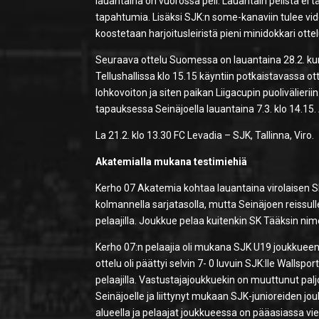
lauantaina on vuorossa peli. Lauantain pelistä ei tä
tapahtumia. Lisäksi SJK:n some-kanaviin tulee video
koostetaan harjoitusleiristä pieni minidokkari ott
Seuraava ottelu Suomessa on lauantaina 28.2. ku
Tellushallissa klo 15.15 käyntiin potkaistavassa o
lohkovoiton ja siten paikan Liigacupin puolivälieriin
tapauksessa Seinäjoella lauantaina 7.3. klo 14.15.
La 21.2. klo 13.30 FC Levadia – SJK, Tallinna, Viro.
Akatemialla mukana testimiehiä
Kerho 07 Akatemia kohtaa lauantaina virolaisen SK
kolmannella sarjatasolla, mutta Seinäjoen reissu
pelaajilla. Joukkue pelaa kuitenkin SK Tääksin nime
Kerho 07:n pelaajia oli mukana SJK U19 joukkueen
ottelu oli päättyi selvin 7- 0 luvuin SJK:lle Wallsp
pelaajilla. Vastustajajoukkuekin on muuttunut pal
Seinäjoelle ja liittynyt mukaan SJK-junioreiden j
alueella ja pelaajat joukkueessa on pääasiassa vielä