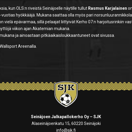
, kun OLS:n riveistä Seinäjoelle näytille tullut
Rasmus Karjalainen
on
9-vuotias hyökkääjä. Mukana saattaa olla myös pari norsunluurannikkola
ielä epävarmaa, sillä pelaajat liittyivät Kerho 07:n harjoitusrinkiin vas
näyttöjä viikon ajan Akatemian mukana.
 mukana ja ainoastaan pitkäaikaisloukkaantuneet ovat sivussa.
Wallsport Areenalla.
Seinäjoen Jalkapallokerho Oy – SJK
Alaseinäjoenkatu 15, 60220 Seinäjoki
info@sjk.fi