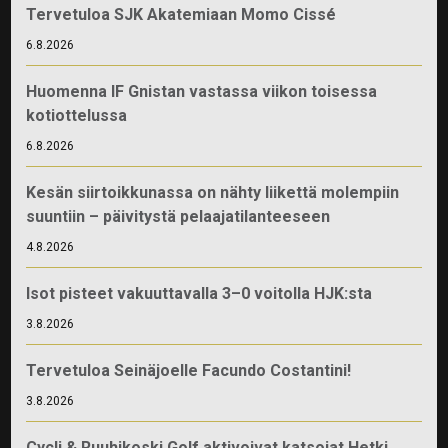
Tervetuloa SJK Akatemiaan Momo Cissé
6.8.2026
Huomenna IF Gnistan vastassa viikon toisessa
kotiottelussa
6.8.2026
Kesän siirtoikkunassa on nähty liikettä molempiin
suuntiin – päivitystä pelaajatilanteeseen
4.8.2026
Isot pisteet vakuuttavalla 3–0 voitolla HJK:sta
3.8.2026
Tervetuloa Seinäjoelle Facundo Costantini!
3.8.2026
Cycli & Ruuhikoski Golf aktivoivat katsojat Hetki