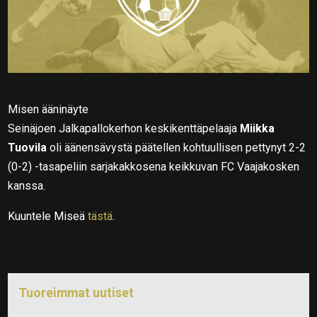
Misen ääninäyte
Seinäjoen Jalkapallokerhon keskikenttäpelaaja
Miikka
Tuovila
oli äänensävystä päätellen kohtuullisen pettynyt 2-2
(0-2) -tasapeliin sarjakakkosena keikkuvan FC Vaajakosken
kanssa.
Kuuntele Miseä
tästä
.
Tuoreimmat uutiset