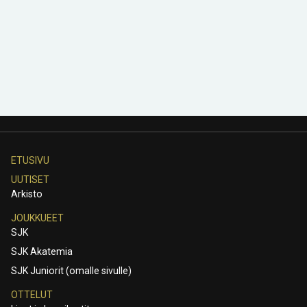
ETUSIVU
UUTISET
Arkisto
JOUKKUEET
SJK
SJK Akatemia
SJK Juniorit (omalle sivulle)
OTTELUT