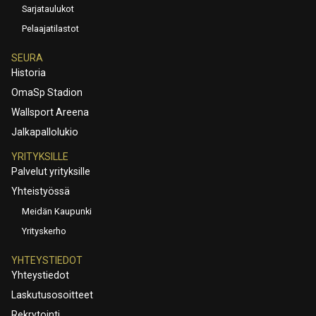
Sarjataulukot
Pelaajatilastot
SEURA
Historia
OmaSp Stadion
Wallsport Areena
Jalkapallolukio
YRITYKSILLE
Palvelut yrityksille
Yhteistyössä
Meidän Kaupunki
Yrityskerho
YHTEYSTIEDOT
Yhteystiedot
Laskutusosoitteet
Rekrytointi