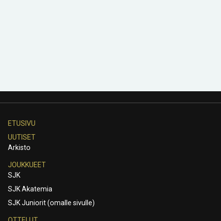
ETUSIVU
UUTISET
Arkisto
JOUKKUEET
SJK
SJK Akatemia
SJK Juniorit (omalle sivulle)
OTTELUT