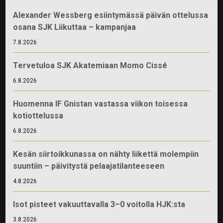
Alexander Wessberg esiintymässä päivän ottelussa
osana SJK Liikuttaa – kampanjaa
7.8.2026
Tervetuloa SJK Akatemiaan Momo Cissé
6.8.2026
Huomenna IF Gnistan vastassa viikon toisessa
kotiottelussa
6.8.2026
Kesän siirtoikkunassa on nähty liikettä molempiin
suuntiin – päivitystä pelaajatilanteeseen
4.8.2026
Isot pisteet vakuuttavalla 3–0 voitolla HJK:sta
3.8.2026