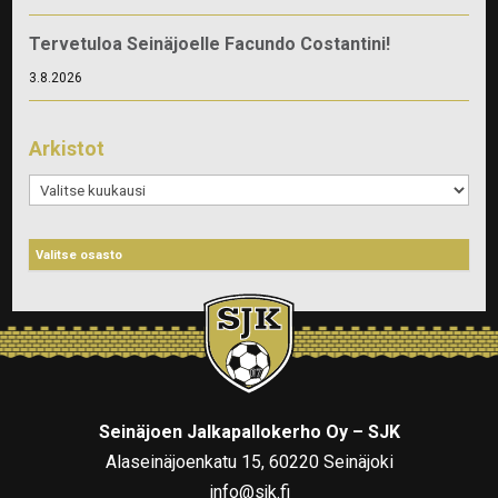
Tervetuloa Seinäjoelle Facundo Costantini!
3.8.2026
Arkistot
Arkistot
Seinäjoen Jalkapallokerho Oy – SJK
Alaseinäjoenkatu 15, 60220 Seinäjoki
info@sjk.fi