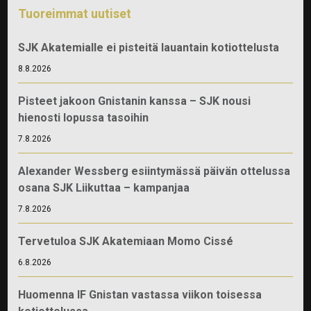
Tuoreimmat uutiset
SJK Akatemialle ei pisteitä lauantain kotiottelusta
8.8.2026
Pisteet jakoon Gnistanin kanssa – SJK nousi
hienosti lopussa tasoihin
7.8.2026
Alexander Wessberg esiintymässä päivän ottelussa
osana SJK Liikuttaa – kampanjaa
7.8.2026
Tervetuloa SJK Akatemiaan Momo Cissé
6.8.2026
Huomenna IF Gnistan vastassa viikon toisessa