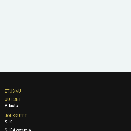
ETUSIVU
UUTISET
Arkisto
JOUKKUEET
SJK
SJK Akatemia