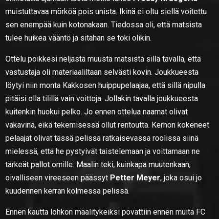
muistuttavaa mörköä pois unista. Ikinä ei oltu siellä voitettu
sen enempää kuin kotonakaan. Tiedossa oli, että matsista
tulee huikea vääntö ja sitähän se toki olikin.
Ottelu poikkesi neljästä muusta matsista sillä tavalla, että
vastustaja oli materiaaliltaan selvästi kovin. Joukkueesta
löytyi niin monta Kakkosen huippupelaajaa, että sillä nipulla
pitäisi olla tilillä vain voittoja. Jollakin tavalla joukkueesta
kuitenkin huokui pelko. Jo ennen ottelua naamat olivat
vakavina, eikä tekemisessä ollut rentoutta. Kerhon kokeneet
pelaajat olivat tässä pelissä ratkaisevassa roolissa siinä
mielessä, että he pystyivät taistelemaan ja voittamaan ne
tärkeät pallot omille. Maalin teki, kuinkapa muutenkaan,
oivalliseen vireeseen päässyt
Petter Meyer
, joka osui jo
kuudennen kerran kolmessa pelissä.
Ennen kautta lohkon maalitykeiksi povattiin ennen muita FC