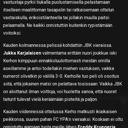
vastustaja pyrkii tiukalla puolustamisella pelastamaan
itselleen maalittoman tasapelin tai ratkaisemaan ottelun
vastaiskulla, erikoistilanteella tai jollakin muulla paitsi
pelaamalla. Ne kaikki onnistuttiin kuitenkin rypistämään
voitoiksi.
Kauden kolmannessa pelissä kohdattiin JBK vieraissa.
Jukka Karjalaisen
valmentama erittäin nuori joukkue iski
Kerhon kimppuun ennakkoluulottomasti meidän omilla
aseillamme ja antoi todellakin miehen vastuksen, vaikka
numerot olivatkin jo välillä 3-0. Kerholle tuo peli oli osoitus
siitä, että jokainen matsi on pelattava tosissaan. Vaikka JBK
on aloittanut ilman voittoja, voi huoletta sanoa, että nuoret
taiturit tulevat vielä keräämään pisteitä ja paljon.
Kauden viidennessä ottelussa Kerho matkusti ikiaikaisen
peikkonsa, suuren pahan FC YPA:n vieraaksi. Koskaan ei oltu
onnistuttu ajamaan tuota meille lähes
Freddy Kruegeria