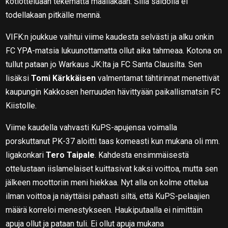
kotiotteluaan tekemättä maaliakaan. Sillä saldolla ei
todellakaan pitkälle mennä.
VIFK:n joukkue vaihtui viime kaudesta selvästi ja alku onkin
FC YPA-matsia lukuunottamatta ollut aika tahmeaa. Kotona on
tullut pataan jo Warkaus JK:lta ja FC Santa Clausilta. Sen
lisäksi
Tomi Kärkkäisen
valmentamat tähtirinnat menettivät
kaupungin Kakkosen herruuden hävittyään paikallismatsin FC
Kiistolle.
Viime kaudella vahvasti KuPS-apujensa voimalla
porskuttanut PK-37 aloitti taas komeasti kun mukana oli mm.
ligakonkari
Tero Taipale
. Kahdesta ensimmäisestä
ottelustaan iislamelaiset kuittasivat kaksi voittoa, mutta sen
jälkeen moottoriin meni hiekkaa. Nyt alla on kolme ottelua
ilman voittoa ja näyttäisi pahasti siltä, että KuPS-pelaajien
määrä korreloi menestykseen. Haukiputaalla ei nimittäin
apuja ollut ja pataan tuli. Ei ollut apuja mukana