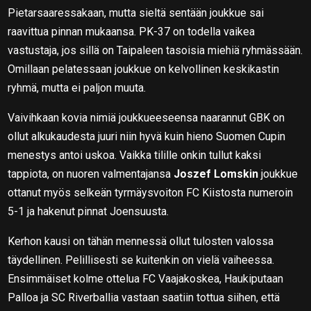
Pietarsaaressakaan, mutta sieltä sentään joukkue sai
raavittua pinnan mukaansa. PK-37 on todella vaikea
vastustaja, jos sillä on Taipaleen tasoisia miehiä ryhmässään.
Omillaan pelatessaan joukkue on kelvollinen keskikastin
ryhmä, mutta ei paljon muuta.
Vaivihkaan kovia nimiä joukkueeseensa naarannut GBK on
ollut alkukaudesta juuri niin hyvä kuin hieno Suomen Cupin
menestys antoi uskoa. Vaikka tilille onkin tullut kaksi
tappiota, on nuoren valmentajansa
Joszef Lomskin
joukkue
ottanut myös selkeän tyrmäysvoiton FC Kiistosta numeroin
5-1 ja hakenut pinnat Joensuusta.
Kerhon kausi on tähän mennessä ollut tulosten valossa
täydellinen. Pelillisesti se kuitenkin on vielä vaiheessa.
Ensimmäiset kolme ottelua FC Vaajakoskea, Haukiputaan
Palloa ja SC Riverballia vastaan saatiin tottua siihen, että