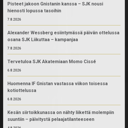
Pisteet jakoon Gnistanin kanssa – SJK nousi
hienosti lopussa tasoihin
7.8.2026
Alexander Wessberg esiintymässä päivän ottelussa
osana SJK Liikuttaa – kampanjaa
7.8.2026
Tervetuloa SJK Akatemiaan Momo Cissé
6.8.2026
Huomenna IF Gnistan vastassa viikon toisessa
kotiottelussa
6.8.2026
Kesän siirtoikkunassa on nähty liikettä molempiin
suuntiin – päivitystä pelaajatilanteeseen
4.8.2026