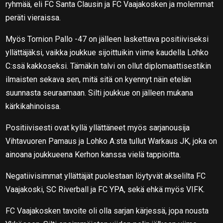
ryhmää, eli FC Santa Clausin ja FC Vaajakosken ja molemmat
peräti vieraissa.
Myös Tornion Pallo -47 on jälleen laskettava positiiviseksi
yllättäjäksi, vaikka joukkue sijoittuikin viime kaudella Lohko
C:ssä kakkoseksi. Tämäkin talvi on ollut diplomaattisestikin
ilmaisten sekava sen, mitä sitä on kyennyt näin etelän
suunnasta seuraamaan. Silti joukkue on jälleen mukana
kärkikahinoissa.
Positiivisesti ovat kyllä yllättäneet myös sarjanousija
Vihtavuoren Pamaus ja Lohko A:sta tullut Warkaus JK, joka on
ainoana joukkueena Kerhon kanssa vielä tappioitta.
Negatiivisimmat yllättäjät puolestaan löytyvät akselilta FC
Vaajakoski, SC Riverball ja FC YPA, sekä ehkä myös VIFK.
FC Vaajakosken tavoite oli olla sarjan kärjessä, jopa nousta