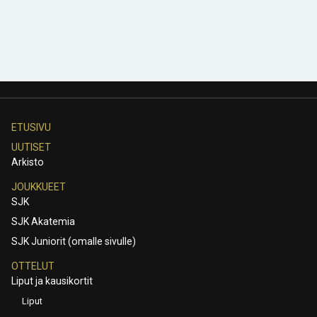
ETUSIVU
UUTISET
Arkisto
JOUKKUEET
SJK
SJK Akatemia
SJK Juniorit (omalle sivulle)
OTTELUT
Liput ja kausikortit
Liput