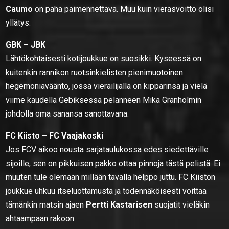
Caumo
on paha paimennettava. Muu kuin vierasvoitto olisi
yllätys.
GBK – JBK
Lähtökohtaisesti kotijoukkue on suosikki. Kyseessä on
kuitenkin rannikon ruotsinkielisten pienimuotoinen
hegemoniavääntö, jossa vierailijalla on kipparinsa ja vielä
viime kaudella Gebiksessä pelanneen Mika Granholmin
johdolla oma sanansa sanottavana.
FC Kiisto – FC Vaajakoski
Jos FCV aikoo nousta sarjataulukossa edes siedettäville
sijoille, sen on pikkuisen pakko ottaa pinnoja tästä pelistä. Ei
muuten tule olemaan millään tavalla helppo juttu. FC Kiiston
joukkue uhkuu itseluottamusta ja todennäköisesti voittaa
tämänkin matsin ajaen
Pertti Kastarisen
suojatit vieläkin
ahtaampaan rakoon.