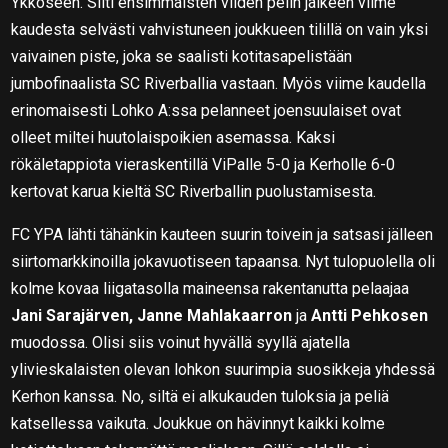
Ykköseen. Silti ensimmäisten viiden pelin jälkeen viime
kaudesta selvästi vahvistuneen joukkueen tilillä on vain yksi
vaivainen piste, joka se saalisti kotitasapelistään
jumbofinaalista SC Riverballia vastaan. Myös viime kaudella
erinomaisesti Lohko A:ssa pelanneet joensuulaiset ovat
olleet miltei huutolaispoikien asemassa. Kaksi
rökäletappiota vieraskentillä ViPalle 5-0 ja Kerholle 6-0
kertovat karua kieltä SC Riverballin puolustamisesta.
FC YPA lähti tähänkin kauteen suurin toivein ja satsasi jälleen
siirtomarkkinoilla jokavuotiseen tapaansa. Nyt tulopuolella oli
kolme kovaa liigatasolla maineensa rakentanutta pelaajaa
Jani Sarajärven, Janne Mahlakaarron
ja
Antti Pehkosen
muodossa. Olisi siis voinut hyvällä syyllä ajatella
ylivieskalaisten olevan lohkon suurimpia suosikkeja yhdessä
Kerhon kanssa. No, siltä ei alkukauden tuloksia ja peliä
katsellessa vaikuta. Joukkue on hävinnyt kaikki kolme