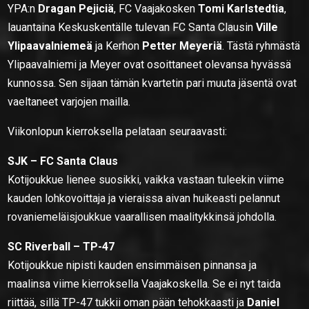
YPA:n
Dragan Pejiciä
, FC Vaajakosken
Tomi Karlstedtia
,
lauantaina Keskuskentälle tulevan FC Santa Clausin
Ville
Ylipaavalniemeä
ja Kerhon
Petter Meyeriä
. Tästä ryhmästä
Ylipaavalniemi ja Meyer ovat osoittaneet olevansa hyvässä
kunnossa. Sen sijaan tämän kvartetin pari muuta jäsentä ovat
vaeltaneet varjojen mailla.
Viikonlopun kierroksella pelataan seuraavasti:
SJK – FC Santa Claus
Kotijoukkue lienee suosikki, vaikka vastaan tuleekin viime
kauden lohkovoittaja ja vieraissa aivan huikeasti pelannut
rovaniemeläisjoukkue vaarallisen maalitykkinsä johdolla.
SC Riverball – TP-47
Kotijoukkue nipisti kauden ensimmäisen pinnansa ja
maalinsa viime kierroksella Vaajakoskella. Se ei nyt taida
riittää, sillä TP-47 tukkii oman pään tehokkaasti ja
Daniel