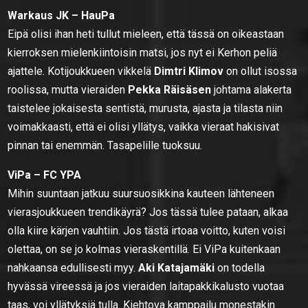
Warkaus JK – HauPa
Eipä olisi ihan heti tullut mieleen, että tässä on oikeastaan
kierroksen mielenkiintoisin matsi, jos nyt ei Kerhon peliä
ajattele. Kotijoukkueen vikkelä
Dimtri Klimov
on ollut isossa
roolissa, mutta vieraiden
Pekka Räisäsen
johtama alakerta
taistelee jokaisesta sentistä, murusta, ajasta ja tilasta niin
voimakkaasti, että ei olisi yllätys, vaikka vieraat hakisivat
pinnan tai enemmän. Tasapelille tuoksuu.
ViPa – FC YPA
Mihin suuntaan jatkuu suursuosikkina kauteen lähteneen
vierasjoukkueen trendikäyrä? Jos tässä tulee pataan, alkaa
olla kiire kärjen vauhtiin. Jos tästä irtoaa voitto, kuten voisi
olettaa, on se jo kolmas vieraskentillä. Ei ViPa kuitenkaan
nahkaansa edullisesti myy.
Aki Katajamäki
on todella
hyvässä vireessä ja jos vieraiden laitapakkikalusto vuotaa
taas, voi yllätyksiä tulla. Kiehtova kamppailu monestakin