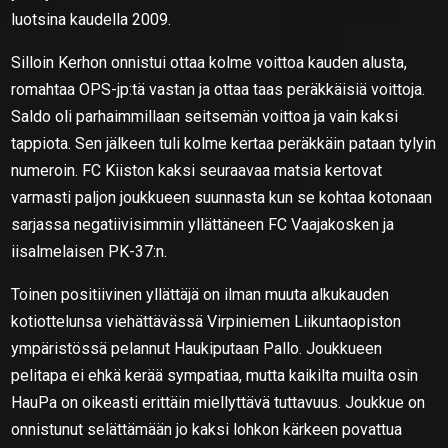
luotsina kaudella 2009.
Silloin Kerhon onnistui ottaa kolme voittoa kauden alusta,
romahtaa OPS-jp:tä vastan ja ottaa taas peräkkäisiä voittoja.
Saldo oli parhaimmillaan seitsemän voittoa ja vain kaksi
tappiota. Sen jälkeen tuli kolme kertaa peräkkäin pataan tylyin
numeroin. FC Kiiston kaksi seuraavaa matsia kertovat
varmasti paljon joukkueen suunnasta kun se kohtaa kotonaan
sarjassa negatiivisimmin yllättäneen FC Vaajakosken ja
iisalmelaisen PK-37:n.
Toinen positiivinen yllättäjä on ilman muuta alkukauden
kotiottelunsa viehättävässä Virpiniemen Liikuntaopiston
ympäristössä pelannut Haukiputaan Pallo. Joukkueen
pelitapa ei ehkä kerää sympatiaa, mutta kaikilta muilta osin
HauPa on oikeasti erittäin miellyttävä tuttavuus. Joukkue on
onnistunut selättämään jo kaksi lohkon kärkeen povattua