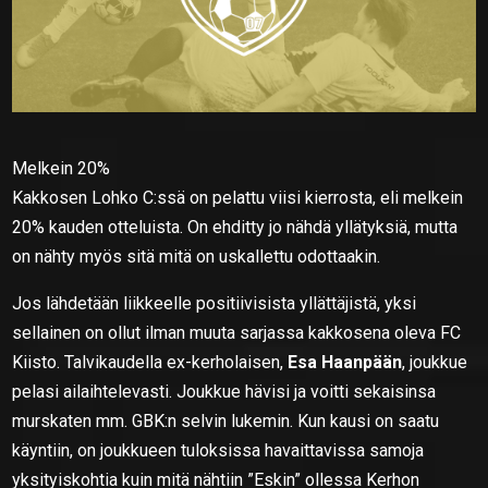
Melkein 20%
Kakkosen Lohko C:ssä on pelattu viisi kierrosta, eli melkein
20% kauden otteluista. On ehditty jo nähdä yllätyksiä, mutta
on nähty myös sitä mitä on uskallettu odottaakin.
Jos lähdetään liikkeelle positiivisista yllättäjistä, yksi
sellainen on ollut ilman muuta sarjassa kakkosena oleva FC
Kiisto. Talvikaudella ex-kerholaisen,
Esa Haanpään
, joukkue
pelasi ailaihtelevasti. Joukkue hävisi ja voitti sekaisinsa
murskaten mm. GBK:n selvin lukemin. Kun kausi on saatu
käyntiin, on joukkueen tuloksissa havaittavissa samoja
yksityiskohtia kuin mitä nähtiin ”Eskin” ollessa Kerhon