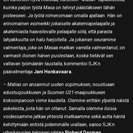
kuinka paljon työtä Masa on tehnyt päästäkseen tähän
pisteeseen. Ja työtä nimenomaan omalla ajallaan. Hän on
erinomainen esimerkki jokaiselle akatemiapelaajalle ja
akatemiasta haaveilevalle pelaajalle siitä, että parasta
lahjakkuutta on halu harjoitella. Ja jokainen seuramme
valmentaja, joka on Masaa matkan varrella valmentanut, on
varmasti iloinen hänen puolestaan, koska tietävät sen
valtavan työmäärän taustalla
, kommentoi SJK:n
päävalmentaja
Jani Honkavaara.
–
Matias on ansainnut uuden sopimuksen, noustuaan
edustusjoukkueen ja Suomen U21-maajoukkueen
kokoonpanoon viime kaudella. Olemme erittäin ylpeitä näistä
askeleista, joita hän on ottanut. Samalla olemme iloisia
voidessamme jatkaa yhteistä matkaamme sekä autta häntä
kehittymään entistä pidemmälle urallaan
, sanoo SJK:n
urheilupuolen tekninen johtaja
Richard Dorman.