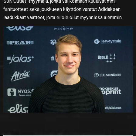
SJK Outlet -myymälä, jonka valikoimaan kuuluvat mm.
fanituotteet sekä joukkueen käyttöön varatut Adidaksen
laadukkaat vaatteet, joita ei ole ollut myynnissä aiemmin.