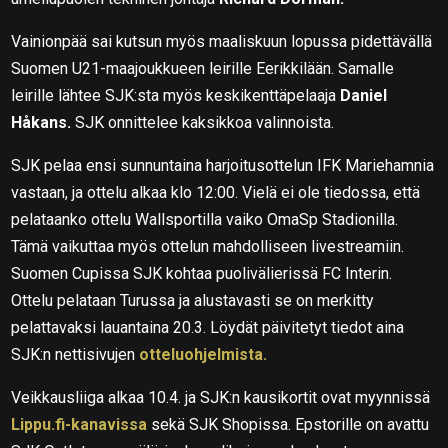
Vainionpää sai kutsun myös maaliskuun lopussa pidettävällä
Suomen U21-maajoukkueen leirille Eerikkilään. Samalle
leirille lähtee SJK:sta myös keskikenttäpelaaja
Daniel
Håkans.
SJK onnittelee kaksikkoa valinnoista.
SJK pelaa ensi sunnuntaina harjoitusottelun IFK Mariehamnia
vastaan, ja ottelu alkaa klo 12:00. Vielä ei ole tiedossa, että
pelataanko ottelu Wallsportilla vaiko OmaSp Stadionilla.
Tämä vaikuttaa myös ottelun mahdolliseen livestreamiin.
Suomen Cupissa SJK kohtaa puolivälierissä FC Interin.
Ottelu pelataan Turussa ja alustavasti se on merkitty
pelattavaksi lauantaina 20.3. Löydät päivitetyt tiedot aina
SJK:n nettisivujen
otteluohjelmista.
Veikkausliiga alkaa 10.4. ja SJK:n kausikortit ovat myynnissä
Lippu.fi-kanavissa
sekä SJK Shopissa. Epstorille on avattu