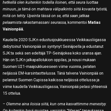
hetkellä olen kuitenkin todella iloinen, että seura luottaa
minuun, ja tämä on mahtava välipalkinto siitä kovasta työstä,
mitä on tehty. Upeinta tässä on se, että saan jatkaa
pelaamista rakastamassani seurassa,
kommentoi
Matias
Vainionpää.
Kaudella 2020 SJK:n edustusjoukkueessa Veikkausliigassa
debytoinut Vainionpää on syntynyt Seinäjoella ja edustanut
SJK:ta sekä sen edeltäjä TP-Seinäjokea koko uransa ajan.
Hän on SJK:n jalkapallolukion oppilas, ja nousi mukaan
Suomen U21-maajoukkueeseen viime vuonna, pelaten
neljässä EM-karsintaottelussa. Tänä talvena Vainionpää on
pelannut Suomen Cupissa kaikissa neljässä ottelussa ja
viime kaudella Veikkausliigassa, Vainionpää pelasi yhteensä
15 ottelua.
–
Olemme aina iloisia siitä, kun oma kasvattimme menestyy.
On kuitenkin hyvä muistaa, varsinkin ”Masan” tapauksessa,