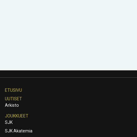
ETUSIVU
UUTISET
Arkisto
JOUKKUEET
SJK
SJK Akatemia