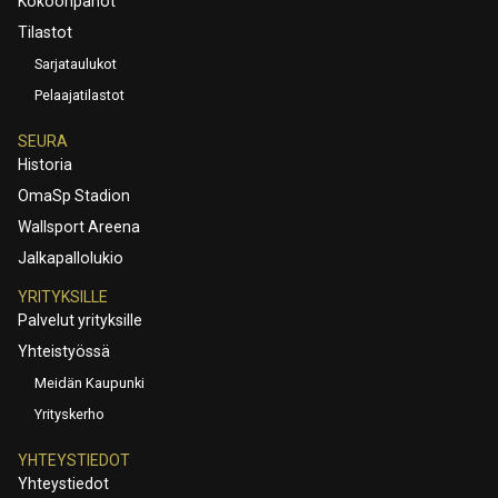
Kokoonpanot
Tilastot
Sarjataulukot
Pelaajatilastot
SEURA
Historia
OmaSp Stadion
Wallsport Areena
Jalkapallolukio
YRITYKSILLE
Palvelut yrityksille
Yhteistyössä
Meidän Kaupunki
Yrityskerho
YHTEYSTIEDOT
Yhteystiedot