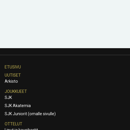
ETUSIVU
UUTISET
Arkisto
JOUKKUEET
SJK
SJK Akatemia
SJK Juniorit (omalle sivulle)
OTTELUT
Liput ja kausikortit