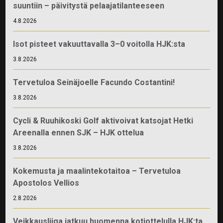
suuntiin – päivitystä pelaajatilanteeseen
4.8.2026
Isot pisteet vakuuttavalla 3–0 voitolla HJK:sta
3.8.2026
Tervetuloa Seinäjoelle Facundo Costantini!
3.8.2026
Cycli & Ruuhikoski Golf aktivoivat katsojat Hetki
Areenalla ennen SJK – HJK ottelua
3.8.2026
Kokemusta ja maalintekotaitoa – Tervetuloa
Apostolos Vellios
2.8.2026
Veikkausliiga jatkuu huomenna kotiottelulla HJK:ta