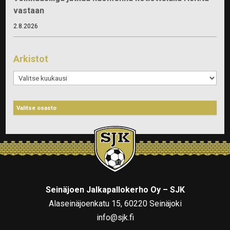
vastaan
2.8.2026
Arkistot
Arkistot
Seinäjoen Jalkapallokerho Oy – SJK
Alaseinäjoenkatu 15, 60220 Seinäjoki
info@sjk.fi