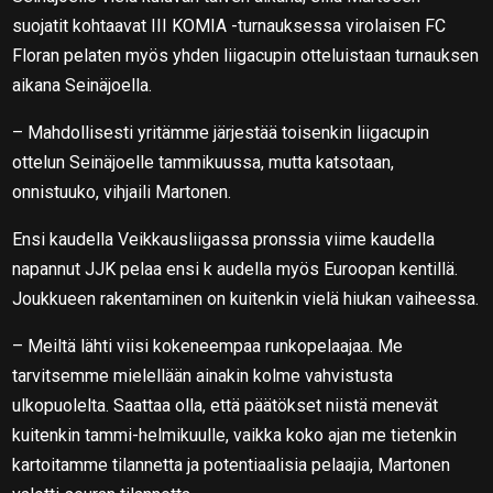
suojatit kohtaavat III KOMIA -turnauksessa virolaisen FC
Floran pelaten myös yhden liigacupin otteluistaan turnauksen
aikana Seinäjoella.
– Mahdollisesti yritämme järjestää toisenkin liigacupin
ottelun Seinäjoelle tammikuussa, mutta katsotaan,
onnistuuko, vihjaili Martonen.
Ensi kaudella Veikkausliigassa pronssia viime kaudella
napannut JJK pelaa ensi k audella myös Euroopan kentillä.
Joukkueen rakentaminen on kuitenkin vielä hiukan vaiheessa.
– Meiltä lähti viisi kokeneempaa runkopelaajaa. Me
tarvitsemme mielellään ainakin kolme vahvistusta
ulkopuolelta. Saattaa olla, että päätökset niistä menevät
kuitenkin tammi-helmikuulle, vaikka koko ajan me tietenkin
kartoitamme tilannetta ja potentiaalisia pelaajia, Martonen