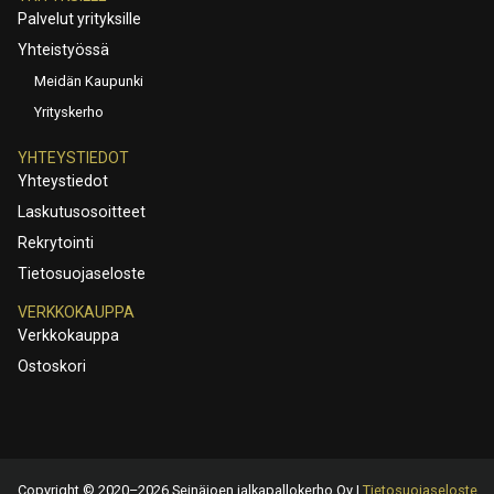
Palvelut yrityksille
Yhteistyössä
Meidän Kaupunki
Yrityskerho
YHTEYSTIEDOT
Yhteystiedot
Laskutusosoitteet
Rekrytointi
Tietosuojaseloste
VERKKOKAUPPA
Verkkokauppa
Ostoskori
Copyright © 2020–2026 Seinäjoen jalkapallokerho Oy |
Tietosuojaseloste