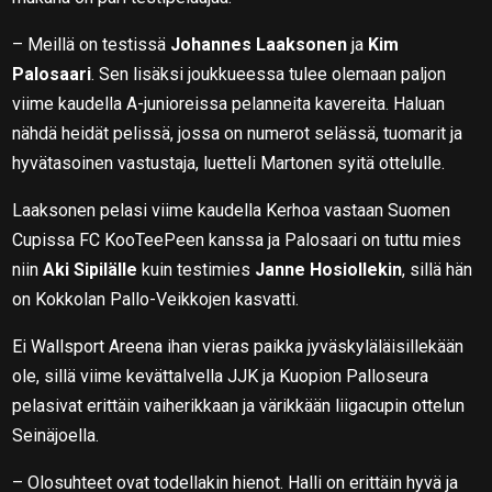
– Meillä on testissä
Johannes Laaksonen
ja
Kim
Palosaari
. Sen lisäksi joukkueessa tulee olemaan paljon
viime kaudella A-junioreissa pelanneita kavereita. Haluan
nähdä heidät pelissä, jossa on numerot selässä, tuomarit ja
hyvätasoinen vastustaja, luetteli Martonen syitä ottelulle.
Laaksonen pelasi viime kaudella Kerhoa vastaan Suomen
Cupissa FC KooTeePeen kanssa ja Palosaari on tuttu mies
niin
Aki Sipilälle
kuin testimies
Janne Hosiollekin
, sillä hän
on Kokkolan Pallo-Veikkojen kasvatti.
Ei Wallsport Areena ihan vieras paikka jyväskyläläisillekään
ole, sillä viime kevättalvella JJK ja Kuopion Palloseura
pelasivat erittäin vaiherikkaan ja värikkään liigacupin ottelun
Seinäjoella.
– Olosuhteet ovat todellakin hienot. Halli on erittäin hyvä ja