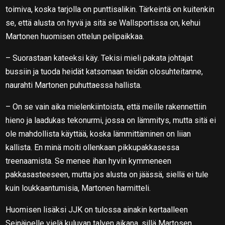
toimiva, koska tarjolla on punttisalikin. Tärkeintä on kuitenkin
se, että alusta on hyvä ja sitä se Wallsportissa on, kehui
Martonen huomisen ottelun pelipaikkaa.
– Suorastaan kateeksi käy. Tekisi mieli pakata johtajat
bussiin ja tuoda heidät katsomaan teidän olosuhteitanne,
naurahti Martonen puhuttaessa hallista.
– On se vain aika mielenkiintoista, että meille rakennettiin
hieno ja laadukas tekonurmi, jossa on lämmitys, mutta sitä ei
ole mahdollista käyttää, koska lämmittäminen on liian
kallista. En minä moiti ollenkaan pikkupakkasessa
treenaamista. Se menee ihan hyvin kymmeneen
pakkasasteeseen, mutta jos alusta on jäässä, siellä ei tule
kuin loukkaantumisia, Martonen harmitteli.
Huomisen lisäksi JJK on tulossa ainakin kertaalleen
Seinäjoelle vielä kuluvan talven aikana, sillä Martosen