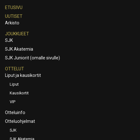
ETUSIVU
UUTISET
Arkisto
JOUKKUEET
SJK
SJK Akatemia
SJK Juniorit (omalle sivulle)
OTTELUT
Liput ja kausikortit
Liput
Kausikortit
VIP
Otteluinfo
Otteluohjelmat
SJK
SJK Akatemia