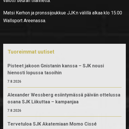
valotti seuran tilannetta.
Matsi Kerhon ja pronssijoukkue JJK:n välillä alkaa klo 15.00
Wallsport Areenassa.
Tuoreimmat uutiset
Pisteet jakoon Gnistanin kanssa – SJK nousi
hienosti lopussa tasoihin
7.8.2026
Alexander Wessberg esiintymässä päivän ottelussa
osana SJK Liikuttaa – kampanjaa
7.8.2026
Tervetuloa SJK Akatemiaan Momo Cissé