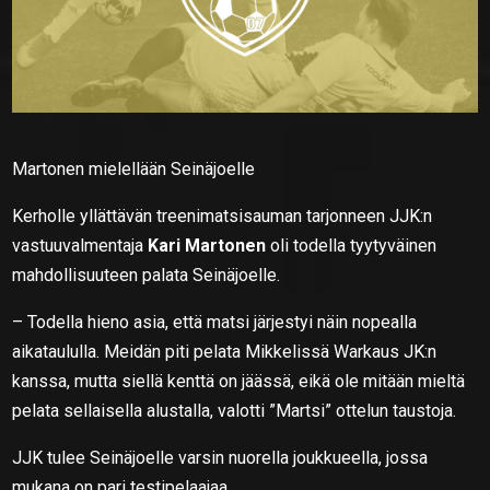
Martonen mielellään Seinäjoelle
Kerholle yllättävän treenimatsisauman tarjonneen JJK:n
vastuuvalmentaja
Kari Martonen
oli todella tyytyväinen
mahdollisuuteen palata Seinäjoelle.
– Todella hieno asia, että matsi järjestyi näin nopealla
aikataululla. Meidän piti pelata Mikkelissä Warkaus JK:n
kanssa, mutta siellä kenttä on jäässä, eikä ole mitään mieltä
pelata sellaisella alustalla, valotti ”Martsi” ottelun taustoja.
JJK tulee Seinäjoelle varsin nuorella joukkueella, jossa
mukana on pari testipelaajaa.