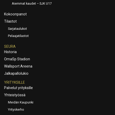
Aiemmat kaudet – SJK U17
Kokoonpanot
Tilastot
Sarjataulukot
Pelaajatilastot
SEURA
Historia
OmaSp Stadion
Wallsport Areena
Jalkapallolukio
YRITYKSILLE
Palvelut yrityksille
Yhteistyössä
Meidän Kaupunki
Yrityskerho