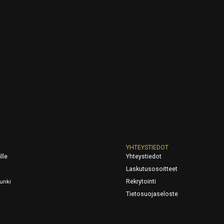
YHTEYSTIEDOT
lle
Yhteystiedot
Laskutusosoitteet
Rekrytointi
unki
Tietosuojaseloste