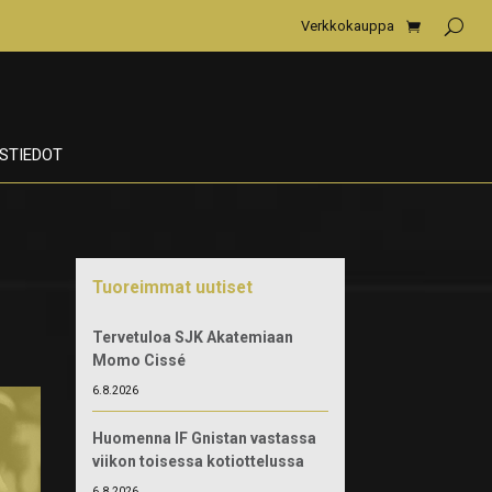
Verkkokauppa
STIEDOT
Tuoreimmat uutiset
Tervetuloa SJK Akatemiaan
Momo Cissé
6.8.2026
Huomenna IF Gnistan vastassa
viikon toisessa kotiottelussa
6.8.2026