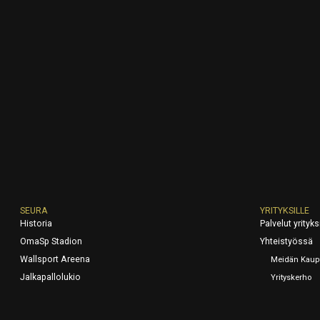
SEURA
YRITYKSILLE
Historia
Palvelut yrityksi
OmaSp Stadion
Yhteistyössä
Wallsport Areena
Meidän Kaup
Jalkapallolukio
Yrityskerho