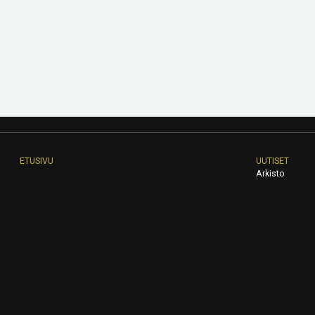
ETUSIVU
UUTISET
Arkisto