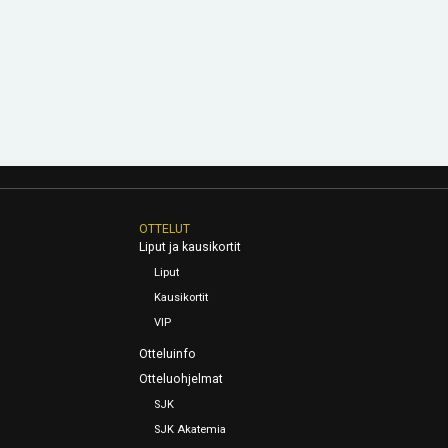
OTTELUT
Liput ja kausikortit
Liput
Kausikortit
VIP
Otteluinfo
Otteluohjelmat
SJK
SJK Akatemia