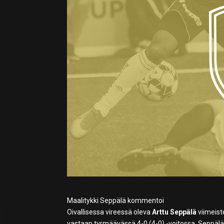
Maalitykki Seppälä kommentoi
Oivallisessa vireessä oleva
Arttu Seppälä
viimeist
vastaan tyrmäävässä 4-0 (4-0) -voitossa. Seppälän 