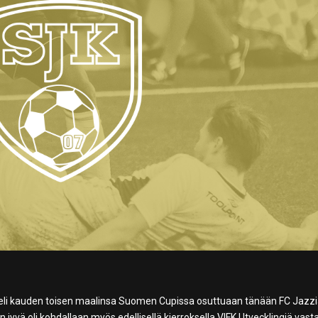
eli kauden toisen maalinsa Suomen Cupissa osuttuaan tänään FC Jazz
jyvä oli kohdallaan myös edellisellä kierroksella VIFK Utvecklingiä vast