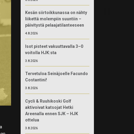
Kesän siirtoikkunassa on nähty
liikettä molempiin suuntiin –
päivitystä pelaajatilanteeseen
4.8.2026
Isot pisteet vakuuttavalla 3–0
voitolla HJK:sta
3.8.2026
Tervetuloa Seinäjoelle Facundo
Costantini!
3.8.2026
Cycli & Ruuhikoski Golf
aktivoivat katsojat Hetki
Areenalla ennen SJK – HJK
ottelua
ia
3.8.2026
aan.