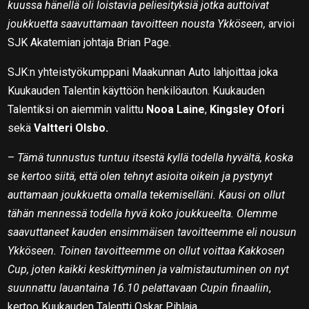
kuussa hänellä oli loistavia peliesityksiä jotka auttoivat
joukkuetta saavuttamaan tavoitteen nousta Ykköseen,
arvioi
SJK Akatemian johtaja Brian Page.
SJK:n yhteistyökumppani Maakunnan Auto lahjoittaa joka
Kuukauden Talentin käyttöön henkilöauton. Kuukauden
Talentiksi on aiemmin valittu
Nooa Laine
,
Kingsley Ofori
sekä
Valtteri Olsbo.
–
Tämä tunnustus tuntuu itsestä kyllä todella hyvältä, koska
se kertoo siitä, että olen tehnyt asioita oikein ja pystynyt
auttamaan joukkuetta omalla tekemiselläni. Kausi on ollut
tähän mennessä todella hyvä koko joukkueelta. Olemme
saavuttaneet kauden ensimmäisen tavoitteemme eli nousun
Ykköseen. Toinen tavoitteemme on ollut voittaa Kakkosen
Cup, joten kaikki keskittyminen ja valmistautuminen on nyt
suunnattu lauantaina 16.10 pelattavaan Cupin finaaliin
,
kertoo Kuukauden Talentti Oskar Pihlaja.