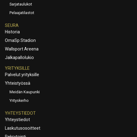
Sarjataulukot
Pelaajatilastot
SEURA
Historia
OmaSp Stadion
Wallsport Areena
Jalkapallolukio
YRITYKSILLE
Palvelut yrityksille
Yhteistyössä
Meidän Kaupunki
Yrityskerho
YHTEYSTIEDOT
Yhteystiedot
Laskutusosoitteet
Rekrytointi