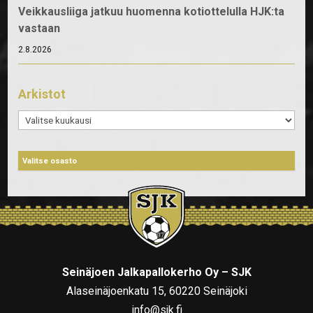
Veikkausliiga jatkuu huomenna kotiottelulla HJK:ta
vastaan
2.8.2026
Arkistot
Arkistot
Seinäjoen Jalkapallokerho Oy – SJK
Alaseinäjoenkatu 15, 60220 Seinäjoki
info@sjk.fi