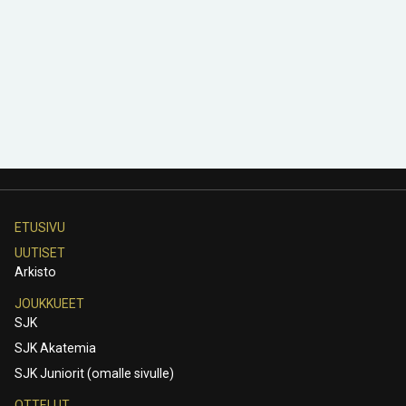
ETUSIVU
UUTISET
Arkisto
JOUKKUEET
SJK
SJK Akatemia
SJK Juniorit (omalle sivulle)
OTTELUT