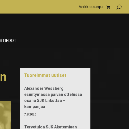
Verkkokauppa
STIEDOT
an
Tuoreimmat uutiset
Alexander Wessberg
esiintymässä päivän ottelussa
osana SJK Liikuttaa –
kampanjaa
7.8.2026
Tervetuloa SJK Akatemiaan