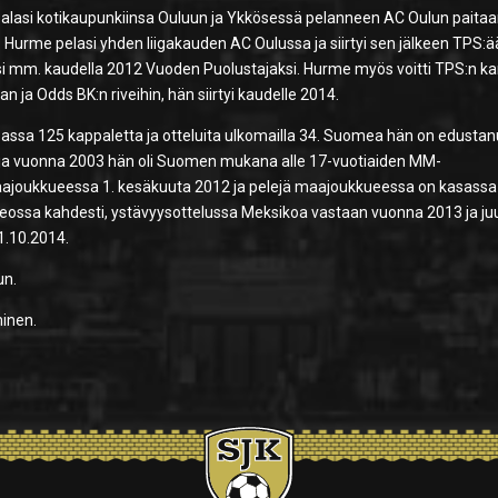
palasi kotikaupunkiinsa Ouluun ja Ykkösessä pelanneen AC Oulun paitaa
Hurme pelasi yhden liigakauden AC Oulussa ja siirtyi sen jälkeen TPS:ä
ksi mm. kaudella 2012 Vuoden Puolustajaksi. Hurme myös voitti TPS:n k
 ja Odds BK:n riveihin, hän siirtyi kaudelle 2014.
ssa 125 kappaletta ja otteluita ulkomailla 34. Suomea hän on edustanu
 ja vuonna 2003 hän oli Suomen mukana alle 17-vuotiaiden MM-
joukkueessa 1. kesäkuuta 2012 ja pelejä maajoukkueessa on kasassa
eossa kahdesti, ystävyysottelussa Meksikoa vastaan vuonna 2013 ja juu
1.10.2014.
un.
inen.