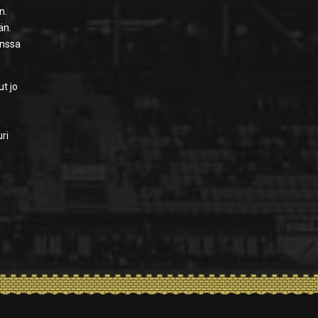
n.
än.
anssa
t jo
ri