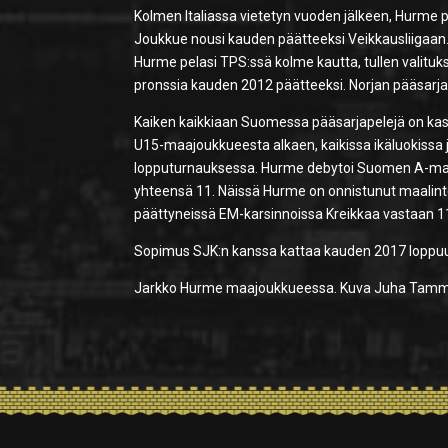
Kolmen Italiassa vietetyn vuoden jälkeen, Hurme 
Joukkue nousi kauden päätteeksi Veikkausliigaan. 
Hurme pelasi TPS:ssä kolme kautta, tullen valitu
pronssia kauden 2012 päätteeksi. Norjan pääsarjaan
Kaiken kaikkiaan Suomessa pääsarjapelejä on kasa
U15-maajoukkueesta alkaen, kaikissa ikäluokissa
lopputurnauksessa. Hurme debytoi Suomen A-maa
yhteensä 11. Näissä Hurme on onnistunut maalint
päättyneissä EM-karsinnoissa Kreikkaa vastaan 1
Sopimus SJK:n kanssa kattaa kauden 2017 loppu
Jarkko Hurme maajoukkueessa. Kuva Juha Tamm