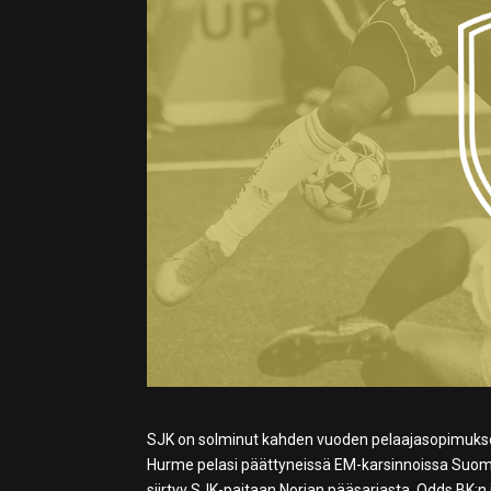
SJK on solminut kahden vuoden pelaajasopimu
Hurme pelasi päättyneissä EM-karsinnoissa Suom
siirtyy SJK-paitaan Norjan pääsarjasta, Odds BK:n