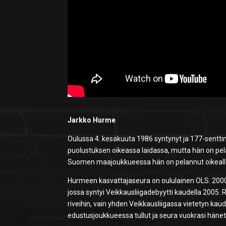
Jarkko Hurme
Oulussa 4. kesäkuuta 1986 syntynyt ja 177-senttin
puolustuksen oikeassa laidassa, mutta hän on pela
Suomen maajoukkueessa hän on pelannut oikealla
Hurmeen kasvattajaseura on oululainen OLS. 2000-
jossa syntyi Veikkausliigadebyytti kaudella 2005. R
riveihin, vain yhden Veikkausliigassa vietetyn ka
edustusjoukkueessa tullut ja seura vuokrasi häne