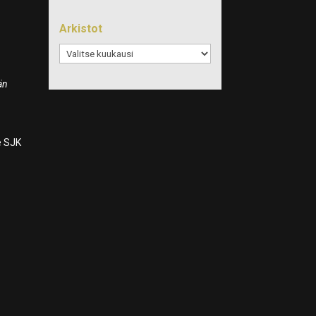
Arkistot
Arkistot
än
e SJK