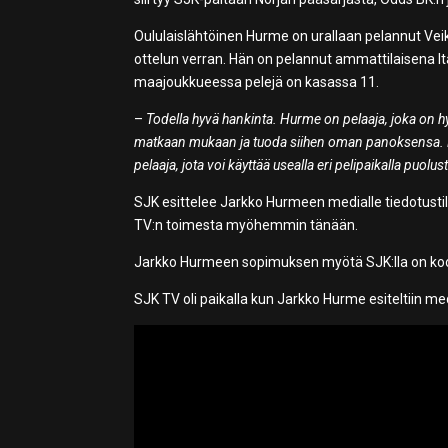
Oululaislähtöinen Hurme on urallaan pelannut Vei
ottelun verran. Hän on pelannut ammattilaisena I
maajoukkueessa pelejä on kasassa 11.
–
Todella hyvä hankinta. Hurme on pelaaja, joka on 
matkaan mukaan ja tuoda siihen oman panoksensa. 
pelaaja, jota voi käyttää usealla eri pelipaikalla puolus
SJK esittelee Jarkko Hurmeen medialle tiedotustila
TV:n toimesta myöhemmin tänään.
Jarkko Hurmeen sopimuksen myötä SJK:lla on koo
SJK TV oli paikalla kun Jarkko Hurme esiteltiin med