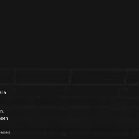
lla.
n,
nesen
menen.