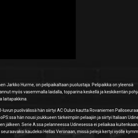
en Jarkko Hurme, on pelipaikaltaan puolustaja. Pelipaikka on yleensä
nnut myös vasemmalla laidalla, topparina keskellä ja keskikentän pohja
 laitapakkina.
luvun puolivälissä hän siirtyi AC Oulun kautta Rovaniemen Palloseuraa
oPS:ssa hän nousi joukkueen tärkeimpiin pelaajiin ja siirtyi Italiaan Udi
uden jälkeen. Serie A:ssa pelanneessa Udinesessa ei peliaikaa kuitenkaan
t seuraavaksi kaudeksi Hellas Veronaan, missä pelejä kertyi vyölle kym