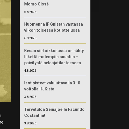
Momo Cissé
6.8.2026
Huomenna IF Gnistan vastassa
viikon toisessa kotiottelussa
6.8.2026
Kesän siirtoikkunassa on nähty
liikettä molempiin suuntiin –
päivitystä pelaajatilanteeseen
4.8.2026
Isot pisteet vakuuttavalla 3–0
voitolla HJK:sta
3.8.2026
Tervetuloa Seinäjoelle Facundo
Costantini!
s
me
3.8.2026