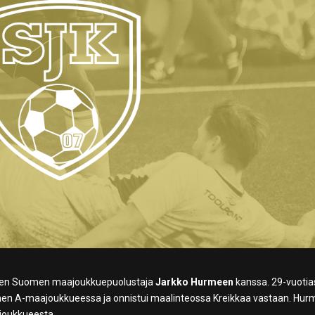
ksen Suomen maajoukkuepuolustaja
Jarkko Hurmeen
kanssa. 29-vuotia
en A-maajoukkueessa ja onnistui maalinteossa Kreikkaa vastaan. Hur
 joukkueesta.