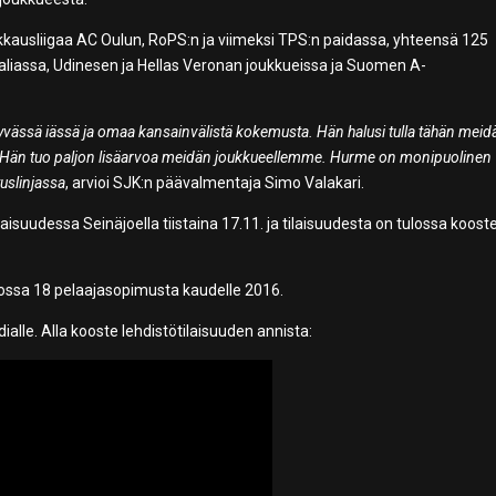
kkausliigaa AC Oulun, RoPS:n ja viimeksi TPS:n paidassa, yhteensä 125
taliassa, Udinesen ja Hellas Veronan joukkueissa ja Suomen A-
hyvässä iässä ja omaa kansainvälistä kokemusta. Hän halusi tulla tähän meid
Hän tuo paljon lisäarvoa meidän joukkueellemme. Hurme on monipuolinen
tuslinjassa
, arvioi SJK:n päävalmentaja Simo Valakari.
isuudessa Seinäjoella tiistaina 17.11. ja tilaisuudesta on tulossa koost
ssa 18 pelaajasopimusta kaudelle 2016.
ialle. Alla kooste lehdistötilaisuuden annista: