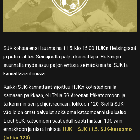
SJK kohtaa ensi lauantaina 11.5. klo 15:00 HJK:n Helsingissä
ja peliin lähtee Seinäjoelta paljon kannattajia. Helsingin
suunnalla myös asuu paljon entisiä seinäjokisia tai SJK:ta
kannattavia ihmisiä.
Kaikki SJK-kannattajat sijoittuu HJK:n kotistadionilla
samaaan paikkaan, eli Telia 5G Areenan Itäkatsomoon, ja
tarkemmin sen pohjoisreunaan, lohkoon 120. Siellä SJK-
väelle on omat palvelut sekä oma katsomoanniskelualue.
Liput SJK-katsomoon saat edullisesti hintaan 10€ vain
ennakkoon ja tästä linkistä:
HJK – SJK 11.5. SJK-katsomo
(lohko 120)
.