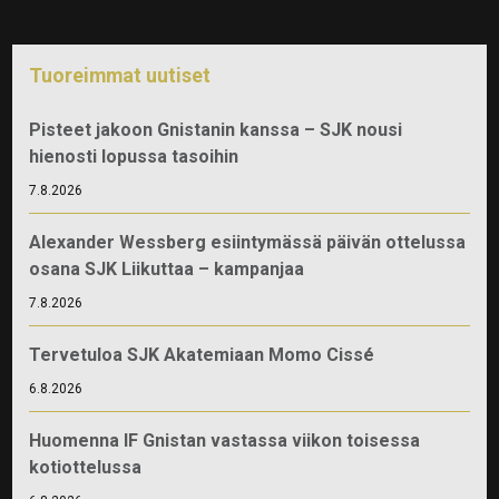
Tuoreimmat uutiset
Pisteet jakoon Gnistanin kanssa – SJK nousi
hienosti lopussa tasoihin
7.8.2026
Alexander Wessberg esiintymässä päivän ottelussa
osana SJK Liikuttaa – kampanjaa
7.8.2026
Tervetuloa SJK Akatemiaan Momo Cissé
6.8.2026
Huomenna IF Gnistan vastassa viikon toisessa
kotiottelussa