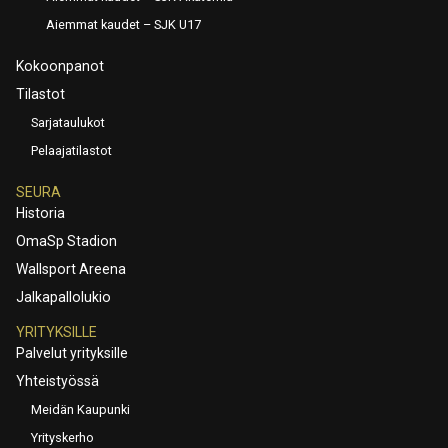
Aiemmat kaudet – SJK U17
Kokoonpanot
Tilastot
Sarjataulukot
Pelaajatilastot
SEURA
Historia
OmaSp Stadion
Wallsport Areena
Jalkapallolukio
YRITYKSILLE
Palvelut yrityksille
Yhteistyössä
Meidän Kaupunki
Yrityskerho