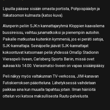
Lipuilla pääsee sisään omasta portista, Pohjoispäädyn ja
Itäkatsomon kulmasta (katso kuva).
Alunperin peliin SJK:n kannattajaryhmä Kloppien kaavailema
bussireissu, vaihtuu junamatkoiksi ja pienempiin autoihin.
Paikalle matkustaa kuitenkin kymmeniä, jos ei peräti satoja,
SJK-kannattajia. Seinäjoelle jäävät SJK-kannattajat
kokoontuvat katsomaan peliä yhdessä OmaSp Stadionin
Vieraspeli-liveen, Carlsberg Sports Bariin, missä ovet
aukeaa klo 14:00. Vierasmatsi-liveen on vapaa sisäänpääsy.
Peli näkyy myös valtakunnan TV-verkossa, JIM-kanavan
Futiskierroksen pääotteluna. Lähetyksessä vaihdetaan
paikkaa aina kun muualla tapahtuu jotain. Ilman häiriöitä
ottelun voi katsoa maksullisesta Ruutu-palvelusta.