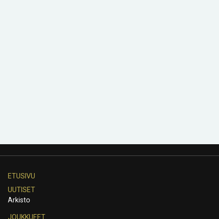
ETUSIVU
UUTISET
Arkisto
JOUKKUEET