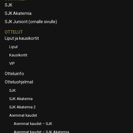
SJK
SJK Akatemia
SJK Juniorit (omalle sivulle)
OTTELUT
Liput ja kausikortit
Liput
Kausikortit
VIP
Otteluinfo
Otteluohjelmat
SJK
SJK Akatemia
SJK Akatemia 2
Aiemmat kaudet
Aiemmat kaudet – SJK
Aiemmat kaudet – SJK Akatemia