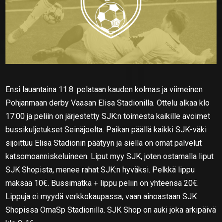
Ensi lauantaina 11.8. pelataan kauden kolmas ja viimeinen
Pohjanmaan derby Vaasan Elisa Stadionilla. Ottelu alkaa klo
17:00 ja peliin on järjestetty SJK:n toimesta kaikille avoimet
bussikuljetukset Seinäjoelta. Paikan päällä kaikki SJK-väki
sijoittuu Elisa Stadionin päätyyn ja siellä on omat palvelut
katsomoanniskeluineen. Liput myy SJK, joten ostamalla liput
SJK Shopista, menee rahat SJK:n hyväksi. Pelkkä lippu
maksaa 10€. Bussimatka + lippu peliin on yhteensä 20€.
Lippuja ei myydä verkkokaupassa, vaan ainoastaan SJK
Shopissa OmaSp Stadionilla. SJK Shop on auki joka arkipäivä