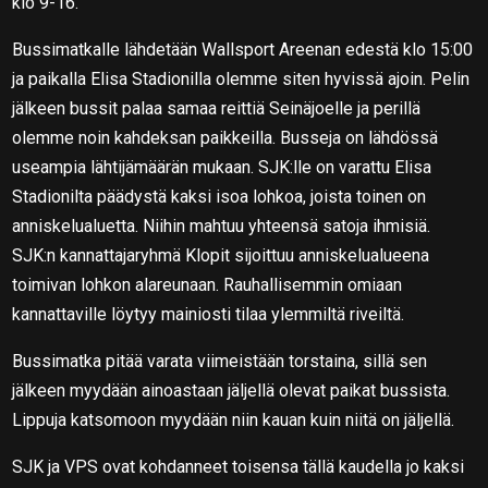
klo 9-16.
Bussimatkalle lähdetään Wallsport Areenan edestä klo 15:00
ja paikalla Elisa Stadionilla olemme siten hyvissä ajoin. Pelin
jälkeen bussit palaa samaa reittiä Seinäjoelle ja perillä
olemme noin kahdeksan paikkeilla. Busseja on lähdössä
useampia lähtijämäärän mukaan. SJK:lle on varattu Elisa
Stadionilta päädystä kaksi isoa lohkoa, joista toinen on
anniskelualuetta. Niihin mahtuu yhteensä satoja ihmisiä.
SJK:n kannattajaryhmä Klopit sijoittuu anniskelualueena
toimivan lohkon alareunaan. Rauhallisemmin omiaan
kannattaville löytyy mainiosti tilaa ylemmiltä riveiltä.
Bussimatka pitää varata viimeistään torstaina, sillä sen
jälkeen myydään ainoastaan jäljellä olevat paikat bussista.
Lippuja katsomoon myydään niin kauan kuin niitä on jäljellä.
SJK ja VPS ovat kohdanneet toisensa tällä kaudella jo kaksi