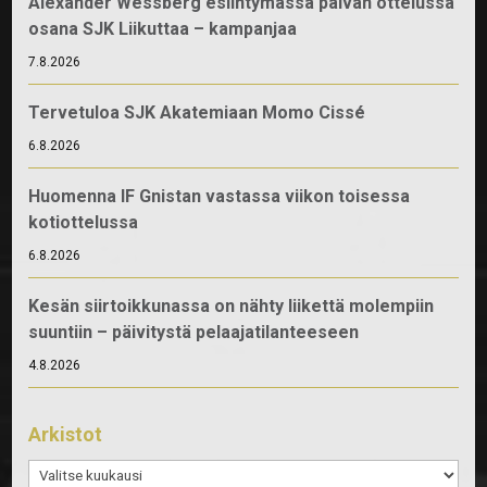
Alexander Wessberg esiintymässä päivän ottelussa
osana SJK Liikuttaa – kampanjaa
7.8.2026
Tervetuloa SJK Akatemiaan Momo Cissé
6.8.2026
Huomenna IF Gnistan vastassa viikon toisessa
kotiottelussa
6.8.2026
Kesän siirtoikkunassa on nähty liikettä molempiin
suuntiin – päivitystä pelaajatilanteeseen
4.8.2026
Arkistot
Arkistot