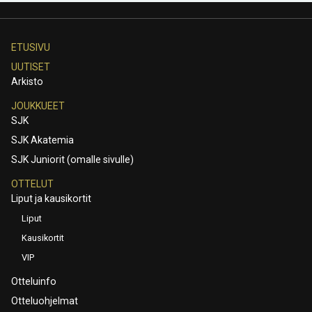
ETUSIVU
UUTISET
Arkisto
JOUKKUEET
SJK
SJK Akatemia
SJK Juniorit (omalle sivulle)
OTTELUT
Liput ja kausikortit
Liput
Kausikortit
VIP
Otteluinfo
Otteluohjelmat